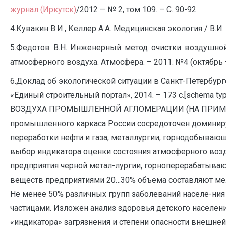
журнал (Иркутск)
/2012 — № 2, том 109. – С. 90-92
4.Кувакин В.И., Келлер А.А. Медицинская экология / В.И. 
5.Федотов В.Н. Инженерный метод очистки воздушной 
атмосферного воздуха. Атмосфера. – 2011. №4 (октябрь —
6.Доклад об экологической ситуации в Санкт-Петербурге
«Единый строительный портал», 2014. – 173 с.[sche
ВОЗДУХА ПРОМЫШЛЕННОЙ АГЛОМЕРАЦИИ (НА ПРИМЕРЕ С
промышленного каркаса России сосредоточен домини
переработки нефти и газа, металлургии, горнодобыва
выбор индикатора оценки состояния атмосферного возду
предприятия черной метал-лургии, горноперерабатыв
веществ предприятиями 20…30% объема составляют ме
Не менее 50% различных групп заболеваний населе-ни
частицами. Изложен анализ здоровья детского населен
«индикатора» загрязнения и степени опасности внешней