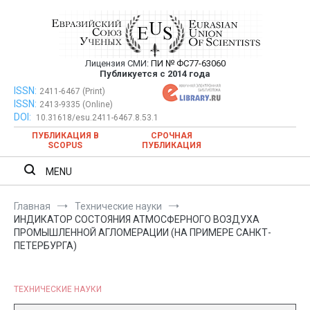
Перейти
к
содержимому
Лицензия СМИ:
ПИ № ФС77-63060
Евразийский Союз Ученых —
Публикуется с 2014 года
публикация научных статей в
ISSN:
Евразийский Союз Ученых — публикация научных статей в
2411-6467 (Print)
ISSN:
2413-9335 (Online)
ежемесячном научном журнале
ежемесячном научном журнале
DOI:
10.31618/esu.2411-6467.8.53.1
ПУБЛИКАЦИЯ В
СРОЧНАЯ
SCOPUS
ПУБЛИКАЦИЯ
MENU
Главная
Технические науки
ИНДИКАТОР СОСТОЯНИЯ АТМОСФЕРНОГО ВОЗДУХА
ПРОМЫШЛЕННОЙ АГЛОМЕРАЦИИ (НА ПРИМЕРЕ САНКТ-
ПЕТЕРБУРГА)
ТЕХНИЧЕСКИЕ НАУКИ