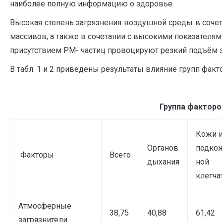
наиболее полную информацию о здоровье.
Высокая степень загрязнения воздушной среды в соче
массивов, а также в сочетании с высокими показателям
присутствием РМ- частиц провоцируют резкий подъём з
В табл. 1 и 2 приведены результаты влияние групп факто
Группа фактор
Кожи 
Органов
подко
Факторы
Всего
дыхания
ной
клетча
Атмосферные
38,75
40,88
61,42
загрязнители