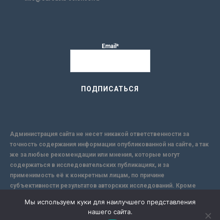
Email*
Администрация сайта не несет никакой ответственности за
точность содержания информации опубликованной на сайте, а так
же за любые рекомендации или мнения, которые могут
содержаться в исследовательских публикациях, и за
применимость её к конкретным лицам, по причине
субъективности результатов авторских исследований. Кроме
того, поскольку интернет не обеспечивает в полной мере
Мы используем куки для наилучшего представления
надежной защиты информации, Сайт не несет ответственности за
нашего сайта.
информацию, присылаемую через интернет.