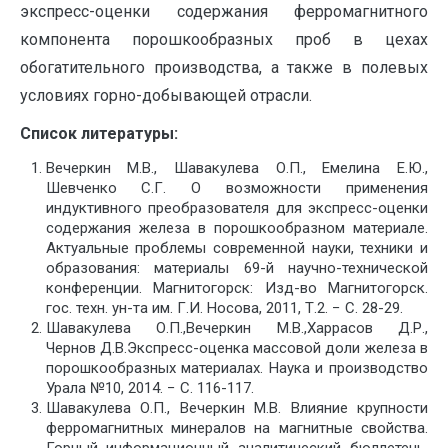
экспресс-оценки содержания ферромагнитного
компонента порошкообразных проб в цехах
обогатительного производства, а также в полевых
условиях горно-добывающей отрасли.
Список литературы:
Вечеркин М.В., Шавакулева О.П., Емелина Е.Ю.,
Шевченко С.Г. О возможности применения
индуктивного преобразователя для экспресс-оценки
содержания железа в порошкообразном материале.
Актуальные проблемы современной науки, техники и
образования: материалы 69-й научно-технической
конференции. Магнитогорск: Изд-во Магнитогорск.
гос. техн. ун-та им. Г.И. Носова, 2011, Т.2. − С. 28-29.
Шавакулева О.П.,Вечеркин М.В.,Харрасов Д.Р.,
Чернов Д.В.Экспресс-оценка массовой доли железа в
порошкообразных материалах. Наука и производство
Урала №10, 2014. − С. 116-117.
Шавакулева О.П., Вечеркин М.В. Влияние крупности
ферромагнитных минералов на магнитные свойства.
Горный информационный аналитический бюллетень.