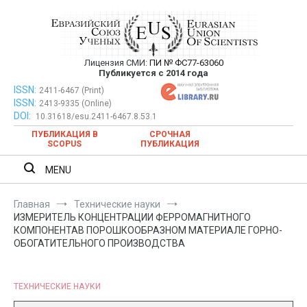
Перейти
к
содержимому
Лицензия СМИ:
ПИ № ФС77-63060
Евразийский Союз Ученых —
Публикуется с 2014 года
публикация научных статей в
ISSN:
Евразийский Союз Ученых — публикация научных статей в
2411-6467 (Print)
ISSN:
2413-9335 (Online)
ежемесячном научном журнале
ежемесячном научном журнале
DOI:
10.31618/esu.2411-6467.8.53.1
ПУБЛИКАЦИЯ В
СРОЧНАЯ
SCOPUS
ПУБЛИКАЦИЯ
MENU
Главная
Технические науки
ИЗМЕРИТЕЛЬ КОНЦЕНТРАЦИИ ФЕРРОМАГНИТНОГО
КОМПОНЕНТАВ ПОРОШКООБРАЗНОМ МАТЕРИАЛЕ ГОРНО-
ОБОГАТИТЕЛЬНОГО ПРОИЗВОДСТВА
ТЕХНИЧЕСКИЕ НАУКИ