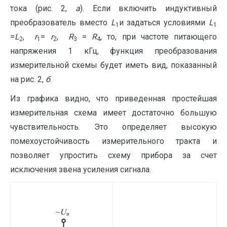
тока (рис. 2,
а
). Если включить индуктивный
преобразователь вместо
L
и задаться условиями
L
1
1
=
L
,
r
=
r
,
R
=
R
, то, при частоте питающего
2
1
2
3
4
напряжения 1 кГц, функция преобразования
измерительной схемы будет иметь вид, показанный
на рис. 2,
б
.
Из графика видно, что приведенная простейшая
измерительная схема имеет достаточно большую
чувствительность. Это определяет высокую
помехоустойчивость измерительного тракта и
позволяет упростить схему прибора за счет
исключения звена усиления сигнала.