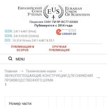
Перейти
к
содержимому
Лицензия СМИ:
ПИ № ФС77-63060
Евразийский Союз Ученых —
Публикуется с 2014 года
публикация научных статей в
ISSN:
Евразийский Союз Ученых — публикация научных статей в
2411-6467 (Print)
ISSN:
2413-9335 (Online)
ежемесячном научном журнале
ежемесячном научном журнале
DOI:
10.31618/esu.2411-6467.8.53.1
ПУБЛИКАЦИЯ В
СРОЧНАЯ
SCOPUS
ПУБЛИКАЦИЯ
MENU
Главная
Технические науки
ЗВУКОПОГЛОЩАЮЩИЕ КОНСТРУКЦИИ ДЛЯ СНИЖЕНИЯ
ПРОИЗВОДСТВЕННОГО ШУМА
1
Номер части: