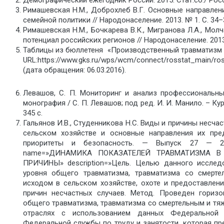
Римашевская Н.М., Доброхлеб В.Г. Основные направле
семейной политики // Народонаселение. 2013. № 1. С. 34–
Римашевская Н.М., Бочкарева В.К., Мигранова Л.А., Молч
потенциал российских регионов // Народонаселение. 2013.
Таблицы из бюллетеня «Производственный травматизм
URL:https://www.gks.ru/wps/wcm/connect/rosstat_main/ross
(дата обращения: 06.03.2016).
Левашов, С. П. Мониторинг и анализ профессиональны
монография / С. П. Левашов; под ред. И. И. Манило. – Кур
345 с.
Гальянов И.В., Студенникова Н.С. Виды и причины несча
сельском хозяйстве и основные направления их пре
приоритеты и безопасность. — Выпуск 27 — 201
name=»ДИНАМИКА ПОКАЗАТЕЛЕЙ ТРАВМАТИЗМА В
ПРИЧИНЫ» description=»Цель. Целью данного исслед
уровня общего травматизма, травматизма со смерт
исходом в сельском хозяйстве, охоте и предоставлени
причин несчастных случаев. Метод. Проведен горизо
общего травматизма, травматизма со смертельным и тя
отраслях с использованием данных Федеральной 
Федеральной службы по труду и занятости, которая п