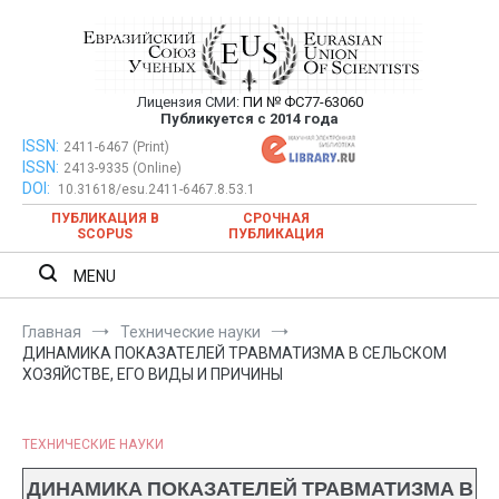
Перейти
к
содержимому
Лицензия СМИ:
ПИ № ФС77-63060
Евразийский Союз Ученых —
Публикуется с 2014 года
публикация научных статей в
ISSN:
Евразийский Союз Ученых — публикация научных статей в
2411-6467 (Print)
ISSN:
2413-9335 (Online)
ежемесячном научном журнале
ежемесячном научном журнале
DOI:
10.31618/esu.2411-6467.8.53.1
ПУБЛИКАЦИЯ В
СРОЧНАЯ
SCOPUS
ПУБЛИКАЦИЯ
MENU
Главная
Технические науки
ДИНАМИКА ПОКАЗАТЕЛЕЙ ТРАВМАТИЗМА В СЕЛЬСКОМ
ХОЗЯЙСТВЕ, ЕГО ВИДЫ И ПРИЧИНЫ
ТЕХНИЧЕСКИЕ НАУКИ
ДИНАМИКА ПОКАЗАТЕЛЕЙ ТРАВМАТИЗМА В