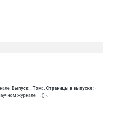
нале,
Выпуск:
,
Том:
,
Страницы в выпуске:
-
ном журнале. . ; ():-.