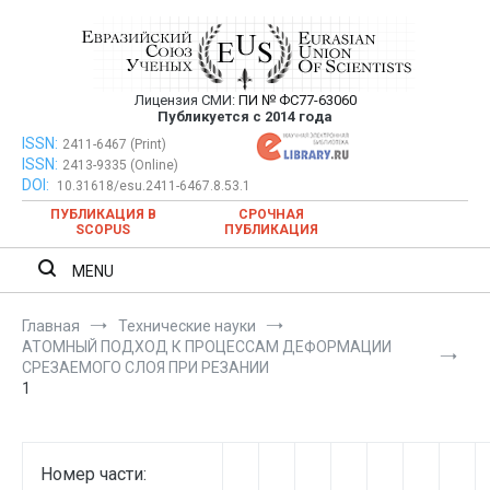
Перейти
к
содержимому
Лицензия СМИ:
ПИ № ФС77-63060
Евразийский Союз Ученых —
Публикуется с 2014 года
публикация научных статей в
ISSN:
Евразийский Союз Ученых — публикация научных статей в
2411-6467 (Print)
ISSN:
2413-9335 (Online)
ежемесячном научном журнале
ежемесячном научном журнале
DOI:
10.31618/esu.2411-6467.8.53.1
ПУБЛИКАЦИЯ В
СРОЧНАЯ
SCOPUS
ПУБЛИКАЦИЯ
MENU
Главная
Технические науки
АТОМНЫЙ ПОДХОД К ПРОЦЕССАМ ДЕФОРМАЦИИ
СРЕЗАЕМОГО СЛОЯ ПРИ РЕЗАНИИ
1
Номер части: