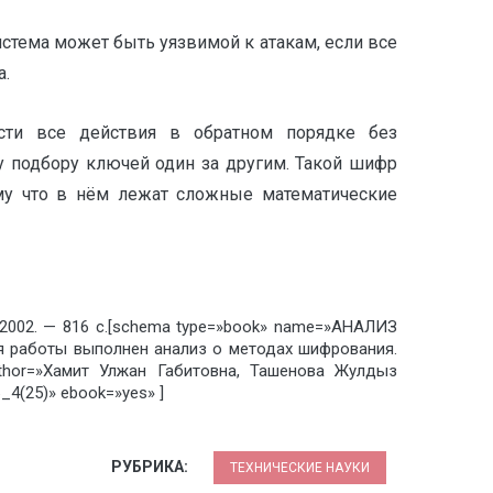
стема может быть уязвимой к атакам, если все
а.
ести все действия в обратном порядке без
у подбору ключей один за другим. Такой шифр
му что в нём лежат сложные математические
 2002. — 816 с.[schema type=»book» name=»АНАЛИЗ
боты выполнен анализ о методах шифрования.
hor=»Хамит Улжан Габитовна, Ташенова Жулдыз
4(25)» ebook=»yes» ]
РУБРИКА:
ТЕХНИЧЕСКИЕ НАУКИ