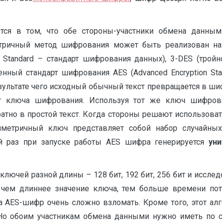
тся в том, что обе стороны-участники обмена данны
ричный метод шифрования может быть реализован на о
n Standard – стандарт шифрования данных), 3-DES (тро
нный стандарт шифрования AES (Advanced Encryption Sta
зультате чего исходный обычный текст превращается в ши
от ключа шифрования. Используя тот же ключ шифров
атно в простой текст. Когда стороны решают использова
метричный ключ представляет собой набор случайных
 раз при запуске работы AES шифра генерируется
ун
лючей разной длины – 128 бит, 192 бит, 256 бит и исслед
 чем длиннее значение ключа, тем больше времени потр
 AES-шифр очень сложно взломать. Кроме того, этот алг
Но обоим участникам обмена данными нужно иметь по си