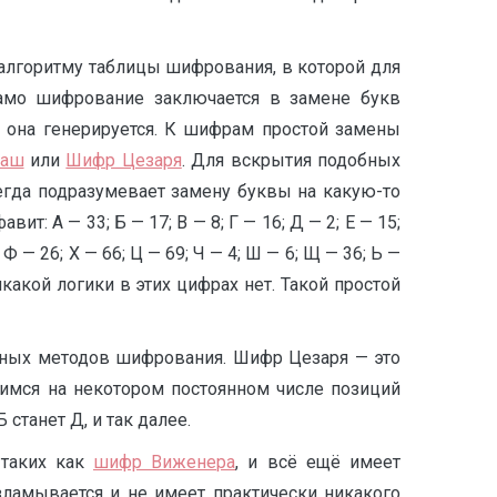
 алгоритму таблицы шифрования, в которой для
Само шифрование заключается в замене букв
й она генерируется. К шифрам простой замены
баш
или
Шифр Цезаря
. Для вскрытия подобных
 подразумевает замену буквы на какую-то
 А — 33; Б — 17; В — 8; Г — 16; Д — 2; Е — 15;
; Ф — 26; Х — 66; Ц — 69; Ч — 4; Ш — 6; Щ — 36; Ь —
какой логики в этих цифрах нет. Такой простой
тных методов шифрования. Шифр Цезаря — это
имся на некотором постоянном числе позиций
 станет Д, и так далее.
 таких как
шифр Виженера
, и всё ещё имеет
зламывается и не имеет практически никакого