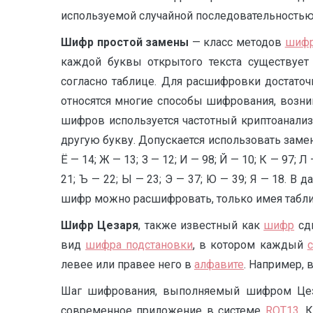
используемой случайной последовательностью)
Шифр простой замены
— класс методов
шифр
каждой буквы открытого текста существует
согласно таблице. Для расшифровки достаточ
относятся многие способы шифрования, возни
шифров используется частотный криптоан
другую букву. Допускается использовать замену
Ё — 14; Ж — 13; З — 12; И — 98; Й — 10; К — 97; Л 
21; Ъ — 22; Ы — 23; Э — 37; Ю — 39; Я — 18. 
шифр можно расшифровать, только имея табл
Шифр Цезаря
, также известный как
шифр
сдв
вид
шифра подстановки
, в котором каждый
левее или правее него в
алфавите
. Например, 
Шаг шифрования, выполняемый шифром Цезар
современное приложение в системе
R
OT13
. 