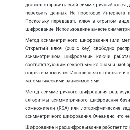
должен отправить свой симметричный ключ др
перехвату данных. На просторах Интернета
Поскольку передавать ключ в отрытом виде
шифрование. Использование вместе симметри
Метод асимметричного шифрования (или мето
Открытый ключ (public key) свободно распр
асимметричном шифровании ключи работ
соответствующим секретным ключом и наобор
открытым ключом. Использовать открытый кл
математическими зависимостями.
Метод асимметричного шифрования реализуют 
алгоритмы асимметричного шифрования базир
сомножители (RSA) или логарифмические зад
асимметричного шифрования. Очевидно, что че
Шифрование и расшифровывание работает точн