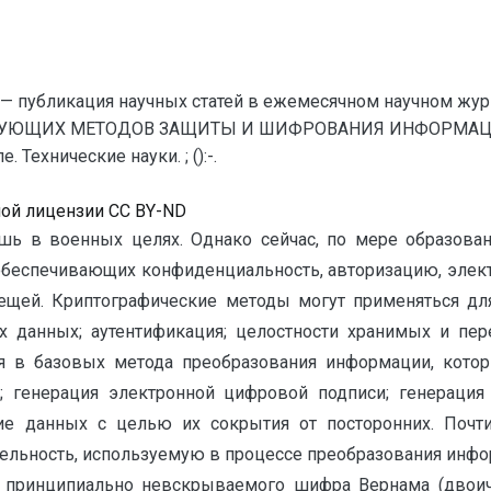
— публикация научных статей в ежемесячном научном жур
ВУЮЩИХ МЕТОДОВ ЗАЩИТЫ И ШИФРОВАНИЯ ИНФОРМАЦИИ /
Технические науки. ; ():-.
ной лицензии CC BY-ND
ь в военных целях. Однако сейчас, по мере образова
 обеспечивающих конфиденциальность, авторизацию, элек
ещей. Криптографические методы могут применяться дл
 данных; аутентификация; целостности хранимых и пер
я в базовых метода преобразования информации, кото
 генерация электронной цифровой подписи; генерация 
ие данных с целью их сокрытия от посторонних. Поч
ельность, используемую в процессе преобразования инф
принципиально невскрываемого шифра Вернама (двоичн