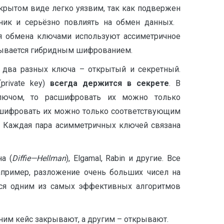
крытом виде легко уязвим, так как подвержен
нник и серьёзно повлиять на обмен данных.
я обмена ключами используют ассиметричное
зывается гибридным шифрованием.
е два разных ключа – открытый и секретный.
private key)
всегда держится в секрете
. В
ючом, то расшифровать их можно только
сшифровать их можно только соответствующим
. Каждая пара асимметричных ключей связана
а (
Diffie
—
Hellman
), Elgamal, Rabin и другие. Все
апример, разложение очень больших чисел на
ется одним из самых эффективных алгоритмов
одним кейс закрывают, а другим – открывают.