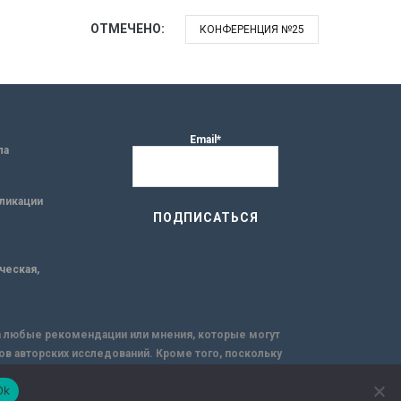
ОТМЕЧЕНО:
КОНФЕРЕНЦИЯ №25
Email*
ла
ликации
ическая,
за любые рекомендации или мнения, которые могут
ов авторских исследований. Кроме того, поскольку
емую через интернет.
Ok