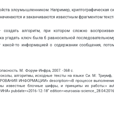
свойств злоумышленником. Например, криптографическая си
начинаются и заканчиваются известным фрагментом текст
– создать алгоритм, при котором сложно воспроизв
ка угадать ключ была б равносильной последовательном
т какой-то информацией о содержании сообщения, пото
пасность. М.: Форум-Инфра, 2007. -368 с.
колы, алгоритмы, исходные тексты на языке Си. М.: Триумф,
ИЯ ИНФОРМАЦИИ» description=»В процессе выполнения ра
ны известные блочные шифры, и принципы их работы.» aut
А» pubdate=»2016-12-18″ edition=»euroasia-science_28.04.2016_