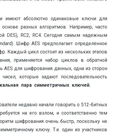
ми имеют абсолютно одинаковые ключи для
снове разных алгоритмов. Например, часто
йной DES), RC2, RC4. Сегодня самым надежным
ndard). Шифр AES предполагает определённое
фр. Каждый цикл состоит из нескольких этапов
ания, применяется набор циклов в обратной
ть AES для шифрования данных, одна из сторон
 чисел, которые задают последовательность
икальная пара симметричных ключей
.
ователи недавно начали говорить о 512-битных
ебуется на его взлом, и соответственно тем
оритм шифрования очень быстр, поскольку не
мметричному ключу. Т.е. один из участников