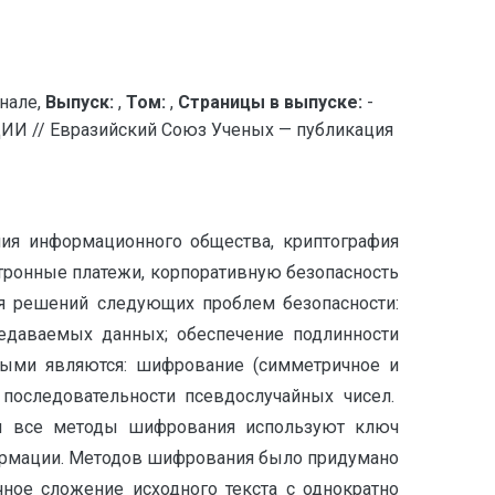
нале,
Выпуск:
,
Том:
,
Страницы в выпуске:
-
/ Евразийский Союз Ученых — публикация
ния информационного общества, криптография
тронные платежи, корпоративную безопасность
я решений следующих проблем безопасности:
едаваемых данных; обеспечение подлинности
рыми являются: шифрование (симметричное и
последовательности псевдослучайных чисел.
ти все методы шифрования используют ключ
ормации. Методов шифрования было придумано
ое сложение исходного текста с однократно