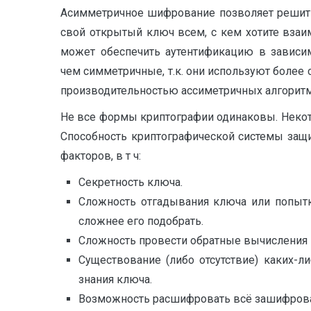
Асимметричное шифрование позволяет решить
свой открытый ключ всем, с кем хотите вза
может обеспечить аутентификацию в зависим
чем симметричные, т.к. они используют более
производительностью ассиметричных алгорит
Не все формы криптографии одинаковы. Некот
Способность криптографической системы защи
факторов, в т ч:
Секретность ключа.
Сложность отгадывания ключа или попытк
сложнее его подобрать.
Сложность провести обратные вычисления 
Существование (либо отсутствие) каких-л
знания ключа.
Возможность расшифровать всё зашифрова