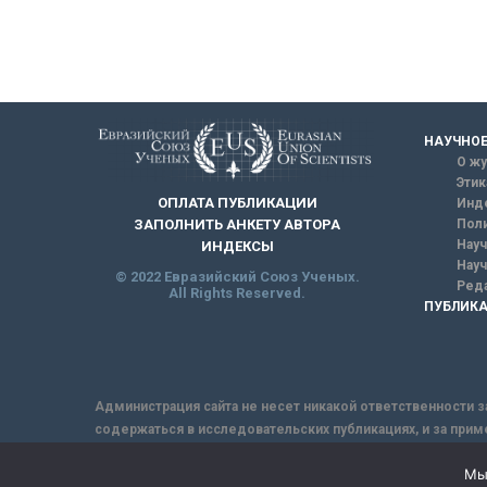
НАУЧНОЕ
О жу
Этик
ОПЛАТА ПУБЛИКАЦИИ
Инд
ЗАПОЛНИТЬ АНКЕТУ АВТОРА
Поли
Науч
ИНДЕКСЫ
Науч
© 2022 Евразийский Союз Ученых.
Реда
All Rights Reserved.
ПУБЛИКА
Администрация сайта не несет никакой ответственности з
содержаться в исследовательских публикациях, и за прим
интернет не обеспечивает в полной мере надежной защит
Мы