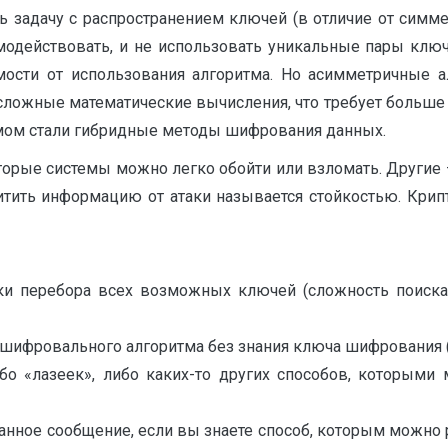
 задачу с распространением ключей (в отличие от симме
имодействовать, и не использовать уникальные пары клю
ости от использования алгоритма. Но асимметричные 
 сложные математические вычисления, что требует больш
мом стали гибридные методы шифрования данных.
орые системы можно легко обойти или взломать. Другие –
тить информацию от атаки называется стойкостью. Крипт
и перебора всех возможных ключей (сложность поиска 
шифровального алгоритма без знания ключа шифрования 
ибо «лазеек», либо каких-то других способов, которым
нное сообщение, если вы знаете способ, которым можно