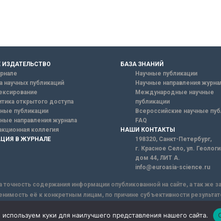
 ИЗДАТЕЛЬСТВО
БАЗА ЗНАНИЙ
рнале
Научные публикации
а научных публикаций
Научные направления журна
ексирование
Международные научные
тика открытого доступа
публикации
ные публикации
Всероссийские научные пуб
ные направления журнала
FAQ
кционная коллегия
НАШИ КОНТАКТЫ
ЦИЯ В ЖУРНАЛЕ
198320, Санкт-Петербург,
г. Красное Село, ул. Геолог
дом 44, ЛИТ А.
info@euroasia-science.ru
а точность содержания информации опубликованной на сайте, а так же 
енимость её к конкретным лицам, по причине субъективности результат
ы информации, Сайт не несет ответственности за информацию, присыла
 используем куки для наилучшего представления нашего сайта.