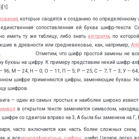
[1].
ования
, которые сводятся к созданию по определённому
 единственная сопоставленная ей буква шифр-текста. 
но иметь ту же таблицу, либо знать
алгоритм
, по которо
кшие в древности или средневековье, как, например,
Ат
ализ. Отметим, что шифр простой замены не всегда
 буквы на цифру. К примеру представим некий шифр-алфавит:
— 96; М — 24; Н — 0; О — 11; П — 5; Р — 25; С — 7; Т — 3; У — 64
В данном шифре применяются цифры, заменяющие буквы. Ни
ицу шифров.
ига — один из самых простых и наиболее широко извес
символ
в открытом тексте заменяется символом, находящ
в шифре со сдвигом вправо на 3, А была бы заменена на Г, Б
я, часто включается как часть более сложных схем,
Как и все
моноалфавитные шифры
, шифр Цезаря легко в