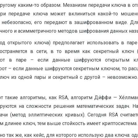
угому каким-то образом. Механизм передачи ключа в от
 при передаче ключа может вклиниться какой-то моше
 небезопасно, его передают в зашифрованном виде. Дл
чного и асимметричного методов шифрования данных на
д открытого ключа) предполагает использовать в пар
остраняется в сети, в то время как секретный ключ (
ают в паре – если данные шифруются открытым кл
от – если данные шифруются секретным ключом, то ра
юч из одной пары и секретный с другой – невозможно
такие алгоритмы, как RSA, алгоритм Ди́ффи — Хе́ллман
уются на сложности решения математических задач. Н
ачи (метод эллиптических кривых). Сегодня RSA счита
м длинее ключ, тем выше стойкость имеет криптосистема.
о так же, как кейс, для которого использую два ключа: 