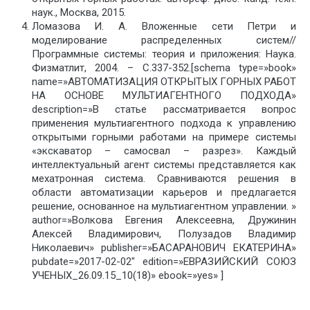
наук., Москва, 2015.
Ломазова И. А. Вложенные сети Петри и
моделирование распределенных систем//
Программные системы: теория и приложения: Наука.
Физматлит, 2004. – С.337-352.[schema type=»book»
name=»АВТОМАТИЗАЦИЯ ОТКРЫТЫХ ГОРНЫХ РАБОТ
НА ОСНОВЕ МУЛЬТИАГЕНТНОГО ПОДХОДА»
description=»В статье рассматривается вопрос
применения мультиагентного подхода к управлению
открытыми горными работами на примере системы
«экскаватор – самосвал – разрез». Каждый
интеллектуальный агент системы представляется как
мехатронная система. Сравниваются решения в
области автоматизации карьеров и предлагается
решение, основанное на мультиагентном управлении. »
author=»Волкова Евгения Алексеевна, Дружинин
Алексей Владимирович, Полузадов Владимир
Николаевич» publisher=»БАСАРАНОВИЧ ЕКАТЕРИНА»
pubdate=»2017-02-02″ edition=»ЕВРАЗИЙСКИЙ СОЮЗ
УЧЕНЫХ_26.09.15_10(18)» ebook=»yes» ]