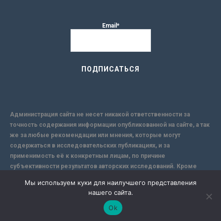
Email*
Администрация сайта не несет никакой ответственности за
точность содержания информации опубликованной на сайте, а так
же за любые рекомендации или мнения, которые могут
содержаться в исследовательских публикациях, и за
применимость её к конкретным лицам, по причине
субъективности результатов авторских исследований. Кроме
того, поскольку интернет не обеспечивает в полной мере
Мы используем куки для наилучшего представления
надежной защиты информации, Сайт не несет ответственности за
нашего сайта.
информацию, присылаемую через интернет.
Ok
-->