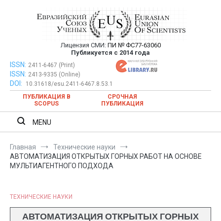
Перейти
к
содержимому
Лицензия СМИ:
ПИ № ФС77-63060
Евразийский Союз Ученых —
Публикуется с 2014 года
публикация научных статей в
ISSN:
Евразийский Союз Ученых — публикация научных статей в
2411-6467 (Print)
ISSN:
2413-9335 (Online)
ежемесячном научном журнале
ежемесячном научном журнале
DOI:
10.31618/esu.2411-6467.8.53.1
ПУБЛИКАЦИЯ В
СРОЧНАЯ
SCOPUS
ПУБЛИКАЦИЯ
MENU
Главная
Технические науки
АВТОМАТИЗАЦИЯ ОТКРЫТЫХ ГОРНЫХ РАБОТ НА ОСНОВЕ
МУЛЬТИАГЕНТНОГО ПОДХОДА
ТЕХНИЧЕСКИЕ НАУКИ
АВТОМАТИЗАЦИЯ ОТКРЫТЫХ ГОРНЫХ