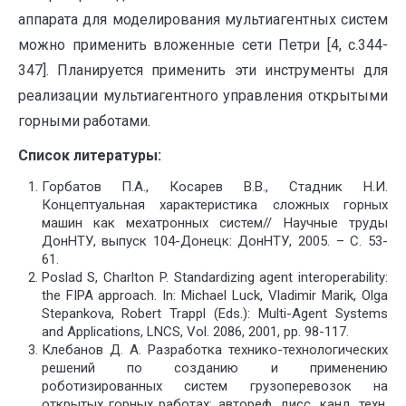
аппарата для моделирования мультиагентных систем
можно применить вложенные сети Петри [4, с.344-
347]. Планируется применить эти инструменты для
реализации мультиагентного управления открытыми
горными работами.
Список литературы:
Горбатов П.А., Косарев В.В., Стадник Н.И.
Концептуальная характеристика сложных горных
машин как мехатронных систем// Научные труды
ДонНТУ, выпуск 104-Донецк: ДонНТУ, 2005. – С. 53-
61.
Poslad S, Charlton P. Standardizing agent interoperability:
the FIPA approach. In: Michael Luck, Vladimir Marik, Olga
Stepankova, Robert Trappl (Eds.): Multi-Agent Systems
and Applications, LNCS, Vol. 2086, 2001, pp. 98-117.
Клебанов Д. А. Разработка технико-технологических
решений по созданию и применению
роботизированных систем грузоперевозок на
открытых горных работах: автореф. дисс. канд. техн.