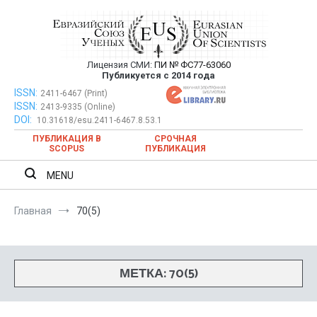
Перейти
к
содержимому
Лицензия СМИ:
ПИ № ФС77-63060
Евразийский Союз Ученых —
Публикуется с 2014 года
публикация научных статей в
ISSN:
Евразийский Союз Ученых — публикация научных статей в
2411-6467 (Print)
ISSN:
2413-9335 (Online)
ежемесячном научном журнале
ежемесячном научном журнале
DOI:
10.31618/esu.2411-6467.8.53.1
ПУБЛИКАЦИЯ В
СРОЧНАЯ
SCOPUS
ПУБЛИКАЦИЯ
MENU
Главная
70(5)
МЕТКА:
70(5)