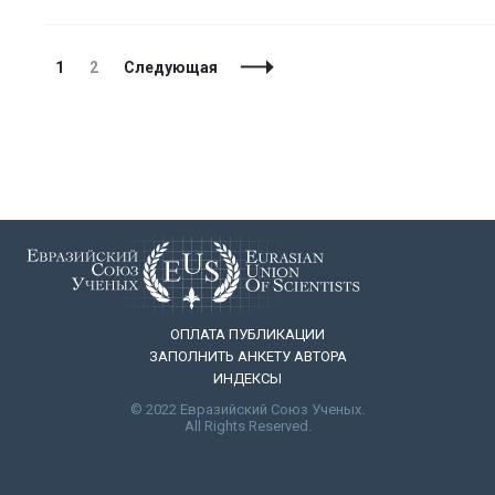
Навигация
Страница
Страница
1
2
Следующая
по
записям
ОПЛАТА ПУБЛИКАЦИИ
ЗАПОЛНИТЬ АНКЕТУ АВТОРА
ИНДЕКСЫ
© 2022 Евразийский Союз Ученых.
All Rights Reserved.