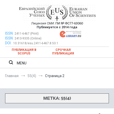
Перейти
к
содержимому
Лицензия СМИ:
ПИ № ФС77-63060
Евразийский Союз Ученых —
Публикуется с 2014 года
публикация научных статей в
ISSN:
Евразийский Союз Ученых — публикация научных статей в
2411-6467 (Print)
ISSN:
2413-9335 (Online)
ежемесячном научном журнале
ежемесячном научном журнале
DOI:
10.31618/esu.2411-6467.8.53.1
ПУБЛИКАЦИЯ В
СРОЧНАЯ
SCOPUS
ПУБЛИКАЦИЯ
MENU
Главная
55(4)
Страница 2
МЕТКА:
55(4)