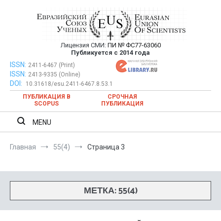
Перейти
к
содержимому
Лицензия СМИ:
ПИ № ФС77-63060
Евразийский Союз Ученых —
Публикуется с 2014 года
публикация научных статей в
ISSN:
Евразийский Союз Ученых — публикация научных статей в
2411-6467 (Print)
ISSN:
2413-9335 (Online)
ежемесячном научном журнале
ежемесячном научном журнале
DOI:
10.31618/esu.2411-6467.8.53.1
ПУБЛИКАЦИЯ В
СРОЧНАЯ
SCOPUS
ПУБЛИКАЦИЯ
MENU
Главная
55(4)
Страница 3
МЕТКА:
55(4)