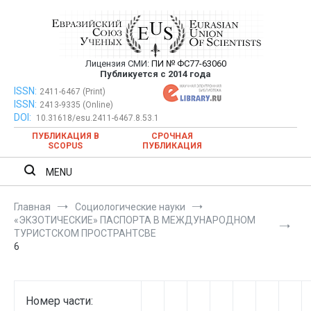
Перейти
к
содержимому
Лицензия СМИ:
ПИ № ФС77-63060
Евразийский Союз Ученых —
Публикуется с 2014 года
публикация научных статей в
ISSN:
Евразийский Союз Ученых — публикация научных статей в
2411-6467 (Print)
ISSN:
2413-9335 (Online)
ежемесячном научном журнале
ежемесячном научном журнале
DOI:
10.31618/esu.2411-6467.8.53.1
ПУБЛИКАЦИЯ В
СРОЧНАЯ
SCOPUS
ПУБЛИКАЦИЯ
MENU
Главная
Социологические науки
«ЭКЗОТИЧЕСКИЕ» ПАСПОРТА В МЕЖДУНАРОДНОМ
ТУРИСТСКОМ ПРОСТРАНТСВЕ
6
Номер части: