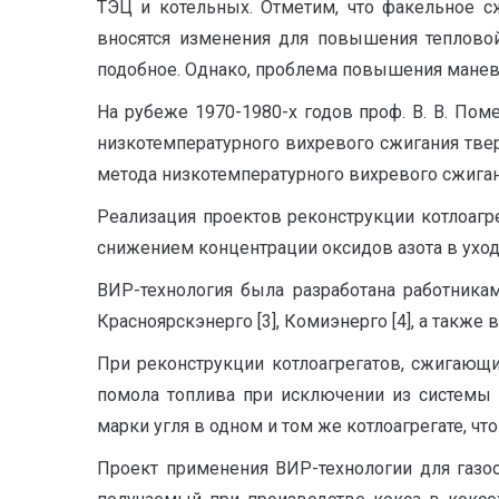
ТЭЦ и котельных. Отметим, что факельное с
вносятся изменения для повышения тепловой
подобное. Однако, проблема повышения маневр
На рубеже 1970-1980-х годов проф. В. В. По
низкотемпературного вихревого сжигания тверд
метода низкотемпературного вихревого сжиган
Реализация проектов реконструкции котлоаг
снижением концентрации оксидов азота в уходя
ВИР-технология была разработана работника
Красноярскэнерго [3], Комиэнерго [4], а также 
При реконструкции котлоагрегатов, сжигающ
помола топлива при исключении из системы 
марки угля в одном и том же котлоагрегате, чт
Проект применения ВИР-технологии для газоо