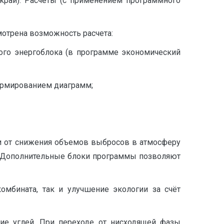
край). Расчёты (с применением программного
мотрена возможность расчета:
ого энергоблока (в программе экономический
формированием диаграмм;
и от снижения объемов выбросов в атмосферу
ва. Дополнительные блоки программы позволяют
омбината, так и улучшение экологии за счёт
ние углей. При переходе от нисходящей фазы