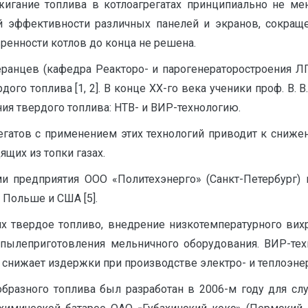
жигание топлива в котлоагрегатах принципиально не мен
 эффективности различных панелей и экранов, сокращ
енности котлов до конца не решена.
меранцев (кафедра Реакторо- и парогенераторостроения Л
ого топлива [1, 2]. В конце ХХ-го века ученики проф. В.
ия твердого топлива: НТВ- и ВИР-технологию.
регатов с применением этих технологий приводит к сниж
щих из топки газах.
ми предприятия ООО «Политехэнерго» (Санкт-Петербург) 
в Польше и США [5].
их твердое топливо, внедрение низкотемпературного вих
пылеприготовления мельничного оборудования. ВИР-тех
о снижает издержки при производстве электро- и теплоэне
бразного топлива был разработан в 2006-м году для слу