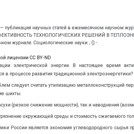
— публикация научных статей в ежемесячном научном жур
ЕКТИВНОСТЬ ТЕХНОЛОГИЧЕСКИХ РЕШЕНИЙ В ТЕПЛОЭНЕРГ
ом журнале. Социологические науки. ; ():-.
ной лицензии CC BY-ND
ции электрической энергии. В настоящее время акти
ся в процессе развития традиционной электроэнергетики?
блем следует считать утилизацию металлоконструкций пер
ме шихты.
сухи (резкое снижение мощности), так и наводнения (воз
грязнение окружающей среды и стоимость сжигаемого топ
мики России является экономия углеводородного сырья пр