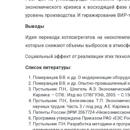
экономического кризиса к восходящей фазе 
уровень производства. И тиражирование ВИР-
Выводы
Идея перевода котлоагрегатов на низкотемп
которые снижают объемы выбросов в атмосфер
Социальный эффект от реализации этих технол
Список литературы:
Померанцев В.В. и др. О модернизации оборудов
Померанцев В.В. и др. Опытно-промышленный ко
Пустыльник П.Н., Шлегель А.Э. Экономический
Карлика. – СПб.: Изд-во СПбГУЭФ, 2005. – С.15
Пустыльник П.Н., Белезякова Т.П. Экономиче
научных трудов. Часть 3 / под ред. А.Е. Карлик
Патенты России (№№ 2067724 «Низкоэмиссионна
Программа утверждена Приказом РАО «ЕЭС Росси
Пустыльник П.Н. Разработка методики и прогр
изменениями и инновации в экономических система