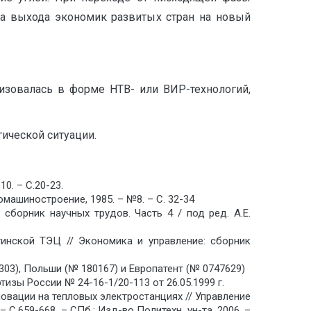
за выхода экономик развитых стран на новый
изовалась в форме НТВ- или ВИР-технологий,
ической ситуации.
0. – С.20-23.
машиностроение, 1985. – №8. – С. 32-34
 сборник научных трудов. Часть 4 / под ред. А.Е.
тинской ТЭЦ // Экономика и управление: сборник
03), Польши (№ 180167) и Европатент (№ 0747629)
изы России № 24-16-1/20-113 от 26.05.1999 г.
овации на тепловых электростанциях // Управление
– С.659-668. – СПб.: Изд-во Политехн. ун-та, 2006. –