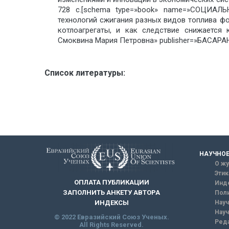
728 с.[schema type=»book» name=»СОЦИА
технологий сжигания разных видов топлива ф
котлоагрегаты, и как следствие снижается 
Смоквина Мария Петровна» publisher=»БАСАРАНО
Список литературы:
НАУЧНОЕ
О жу
Этик
ОПЛАТА ПУБЛИКАЦИИ
Инд
ЗАПОЛНИТЬ АНКЕТУ АВТОРА
Поли
Науч
ИНДЕКСЫ
Науч
© 2022 Евразийский Союз Ученых.
Реда
All Rights Reserved.