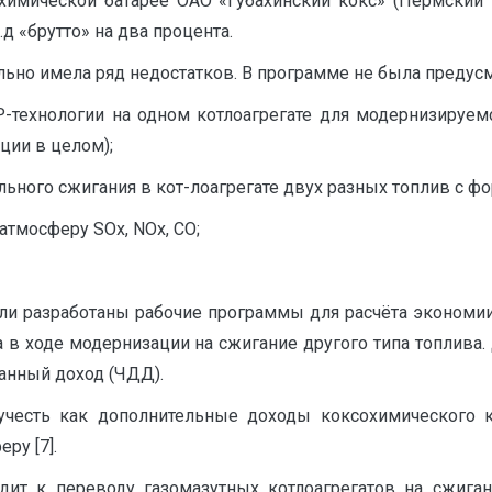
химической батарее ОАО «Губахинский кокс» (Пермский 
п.д «брутто» на два процента.
ально имела ряд недостатков. В программе не была предус
-технологии на одном котлоагрегате для модернизируем
ции в целом);
ьного сжигания в кот-лоагрегате двух разных топлив с 
тмосферу SOx, NOx, CO;
ли разработаны рабочие программы для расчёта экономи
та в ходе модернизации на сжигание другого типа топли
анный доход (ЧДД).
честь как дополнительные доходы коксохимического к
ру [7].
ит к переводу газомазутных котлоагрегатов на сжига