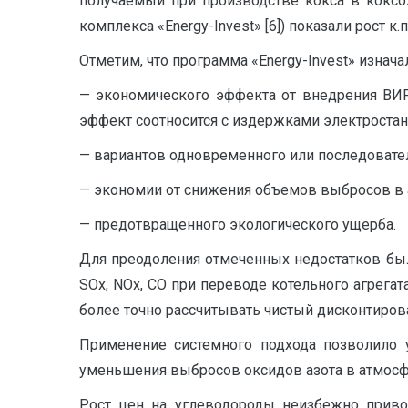
получаемый при производстве кокса в коксо
комплекса «Energy-Invest» [6]) показали рост к.
Отметим, что программа «Energy-Invest» изнач
— экономического эффекта от внедрения ВИР
эффект соотносится с издержками электростан
— вариантов одновременного или последовател
— экономии от снижения объемов выбросов в а
— предотвращенного экологического ущерба.
Для преодоления отмеченных недостатков бы
SOx, NOx, CO при переводе котельного агрега
более точно рассчитывать чистый дисконтиров
Применение системного подхода позволило у
уменьшения выбросов оксидов азота в атмосфе
Рост цен на углеводороды неизбежно привод