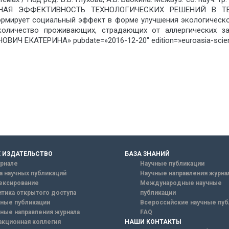
ЛЬНАЯ ЭФФЕКТИВНОСТЬ ТЕХНОЛОГИЧЕСКИХ РЕШЕНИЙ В ТЕПЛ
ормирует социальный эффект в форме улучшения экологическо
количество проживающих, страдающих от аллергических за
ВИЧ ЕКАТЕРИНА» pubdate=»2016-12-20″ edition=»euroasia-scienc
 ИЗДАТЕЛЬСТВО
БАЗА ЗНАНИЙ
рнале
Научные публикации
а научных публикаций
Научные направления журна
ексирование
Международные научные
тика открытого доступа
публикации
ные публикации
Всероссийские научные пуб
ные направления журнала
FAQ
кционная коллегия
НАШИ КОНТАКТЫ