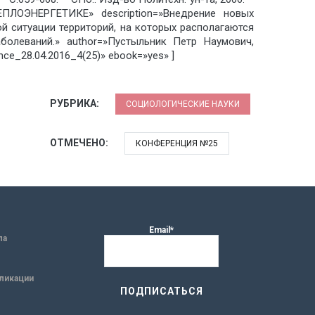
ОЭНЕРГЕТИКЕ» description=»Внедрение новых
й ситуации территорий, на которых располагаются
болеваний.» author=»Пустыльник Петр Наумович,
e_28.04.2016_4(25)» ebook=»yes» ]
РУБРИКА:
СОЦИОЛОГИЧЕСКИЕ НАУКИ
ОТМЕЧЕНО:
КОНФЕРЕНЦИЯ №25
Email*
ла
ликации