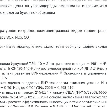
низкие цены на углеводороды сменятся на высокие из-
технологии будет неизбежным.
ературное вихревое сжигание разных видов топлив реал
у SOx, NOx, CO.
огий в теплоэнергетике включает в себя улучшение эколог
ания Иркутской ТЭЦ-10 // Электрические станции. – 1981. – № 1
тел БКЗ-420-140-9 с низкотемпературной топкой ЛПИ // Энерго
 аспект развития ВИР-технологий // Экономика и управление:
6-159
ская оценка внедрения ВИР-технологии сжигания угля на Ин
а. – СПб: Изд-во СПбГУЭФ, 2005. – С.208-210.
я вихревая топка», 2154234 «Топка»), США (№№ 5769008, 66553
и» № 54 от 07.02.2000 г. на основе заключения Главгосэксперт
аммы расчета эффективности инвестиций в технологические инн
х / Под ред. В.В. Глухова, А.В. Бабкина: Межвуз. сб. науч. тр. 