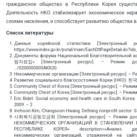
гражданское общество в Республике Корея существ
Деятельность НКО стабилизирует экономическое не
слоями населения, и способствует развитию общества в
Список литературы:
Данные корейской статистики [Электронный р
https://www.index.go.kr/potal/main/EachDtlPageDetail.do?id
Документы форума Национальной Благотворитель
럼자료집» [Электронный ресурс]. – Режим доступ
…/0200000000AKR20.
Некоммерческие организации [Электронный ресурс]. – Ре
Развитие социального благосостояния Кореи (НКО
Community Chest of Korea [Электронный ресурс]. – Режим
Community Chest of Korea [Электронный ресурс]. – Режим
Eric Bidet. Social economy and health care in South Korea
2009. – 2
Inchoon Kim, Changsoon Hwang. Defining nonprofit sector: So
사회복지공동모금회 [Электронный ресурс]. – Режим досту
НЕКОММЕРЧЕСКИХ ОРГАНИЗАЦИЙ В СТАНОВЛЕНИИ 
РЕСПУБЛИКЕ КОРЕЯ» description=»Анализ дея
некоммерческих организаций, отраженной на са