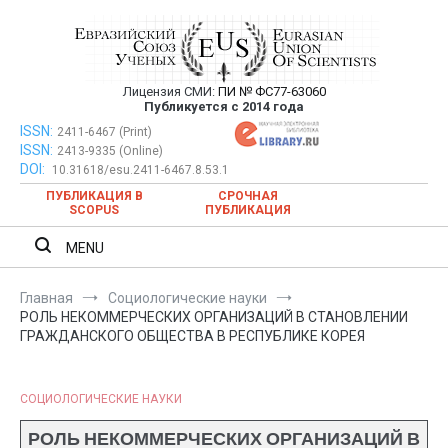
Перейти
к
содержимому
Лицензия СМИ:
ПИ № ФС77-63060
Евразийский Союз Ученых —
Публикуется с 2014 года
публикация научных статей в
ISSN:
Евразийский Союз Ученых — публикация научных статей в
2411-6467 (Print)
ISSN:
2413-9335 (Online)
ежемесячном научном журнале
ежемесячном научном журнале
DOI:
10.31618/esu.2411-6467.8.53.1
ПУБЛИКАЦИЯ В
СРОЧНАЯ
SCOPUS
ПУБЛИКАЦИЯ
MENU
Главная
Социологические науки
РОЛЬ НЕКОММЕРЧЕСКИХ ОРГАНИЗАЦИЙ В СТАНОВЛЕНИИ
ГРАЖДАНСКОГО ОБЩЕСТВА В РЕСПУБЛИКЕ КОРЕЯ
СОЦИОЛОГИЧЕСКИЕ НАУКИ
РОЛЬ НЕКОММЕРЧЕСКИХ ОРГАНИЗАЦИЙ В