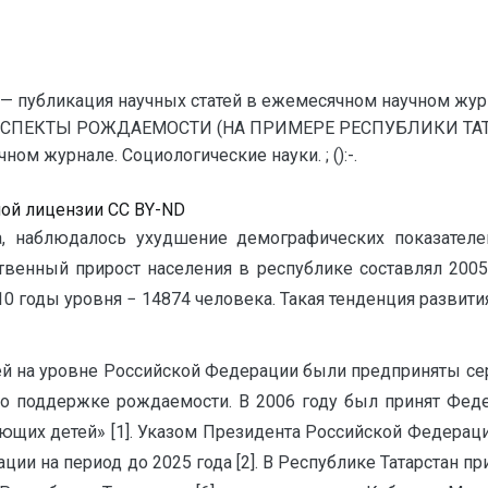
— публикация научных статей в ежемесячном научном жур
СПЕКТЫ РОЖДАЕМОСТИ (НА ПРИМЕРЕ РЕСПУБЛИКИ ТАТАРС
ом журнале. Социологические науки. ; ():-.
ной лицензии CC BY-ND
да, наблюдалось ухудшение демографических показателе
твенный прирост населения в республике составлял 2005
10 годы уровня − 14874 человека. Такая тенденция развит
ией на уровне Российской Федерации были предприняты с
о поддержке рождаемости. В 2006 году был принят Фе
ющих детей» [1]. Указом Президента Российской Федераци
и на период до 2025 года [2]. В Республике Татарстан при