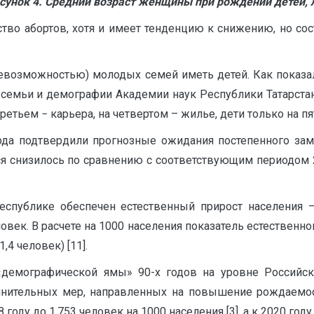
сунок 4. Средний возраст женщины при рождении детей, 
тво абортов, хотя и имеет тенденцию к снижению, но сост
невозможностью) молодых семей иметь детей. Как показа
семьи и демографии Академии наук Республики Татарстан
ретьем − карьера, на четвертом – жилье, дети только на пят
года подтвердили прогнозные ожидания постепенного зам
я снизилось по сравнению с соответствующим периодом 20
еспублике обеспечен естественный прирост населения –
век. В расчете на 1000 населения показатель естественно
4 человек) [11].
«демографической ямы» 90-х годов на уровне Российс
лнительных мер, направленных на повышение рождаемост
у до 1,753 человек на 1000 населения [3], а к 2020 году д