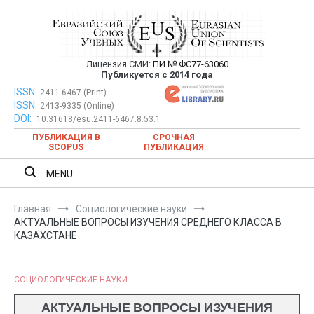
Перейти
к
содержимому
Лицензия СМИ:
ПИ № ФС77-63060
Евразийский Союз Ученых —
Публикуется с 2014 года
публикация научных статей в
ISSN:
Евразийский Союз Ученых — публикация научных статей в
2411-6467 (Print)
ISSN:
2413-9335 (Online)
ежемесячном научном журнале
ежемесячном научном журнале
DOI:
10.31618/esu.2411-6467.8.53.1
ПУБЛИКАЦИЯ В
СРОЧНАЯ
SCOPUS
ПУБЛИКАЦИЯ
MENU
Главная
Социологические науки
АКТУАЛЬНЫЕ ВОПРОСЫ ИЗУЧЕНИЯ СРЕДНЕГО КЛАССА В
КАЗАХСТАНЕ
СОЦИОЛОГИЧЕСКИЕ НАУКИ
АКТУАЛЬНЫЕ ВОПРОСЫ ИЗУЧЕНИЯ