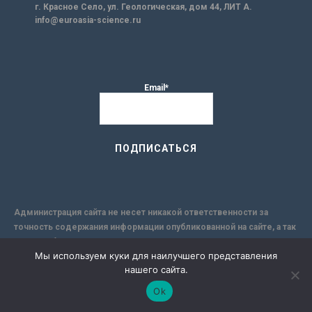
г. Красное Село, ул. Геологическая, дом 44, ЛИТ А.
info@euroasia-science.ru
Email*
Администрация сайта не несет никакой ответственности за
точность содержания информации опубликованной на сайте, а так
же за любые рекомендации или мнения, которые могут
Мы используем куки для наилучшего представления
содержаться в исследовательских публикациях, и за
нашего сайта.
применимость её к конкретным лицам, по причине
субъективности результатов авторских исследований. Кроме
Ok
того, поскольку интернет не обеспечивает в полной мере