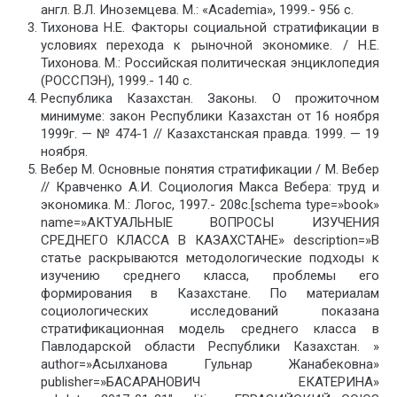
англ. В.Л. Иноземцева. М.: «Academia», 1999.- 956 с.
Тихонова Н.Е. Факторы социальной стратификации в
условиях перехода к рыночной экономике. / Н.Е.
Тихонова. М.: Российская политическая энциклопедия
(РОССПЭН), 1999.- 140 с.
Республика Казахстан. Законы. О прожиточном
минимуме: закон Республики Казахстан от 16 ноября
1999г. — № 474-1 // Казахстанская правда. 1999. — 19
ноября.
Вебер М. Основные понятия стратификации / М. Вебер
// Кравченко А.И. Социология Макса Вебера: труд и
экономика. М.: Логос, 1997.- 208с.[schema type=»book»
name=»АКТУАЛЬНЫЕ ВОПРОСЫ ИЗУЧЕНИЯ
СРЕДНЕГО КЛАССА В КАЗАХСТАНЕ» description=»В
статье раскрываются методологические подходы к
изучению среднего класса, проблемы его
формирования в Казахстане. По материалам
социологических исследований показана
стратификационная модель среднего класса в
Павлодарской области Республики Казахстан. »
author=»Асылханова Гульнар Жанабековна»
publisher=»БАСАРАНОВИЧ ЕКАТЕРИНА»