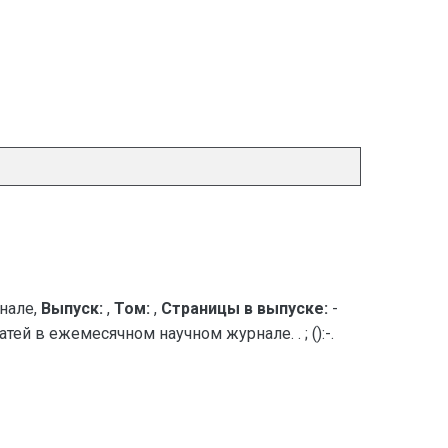
нале,
Выпуск:
,
Том:
,
Страницы в выпуске:
-
тей в ежемесячном научном журнале. . ; ():-.