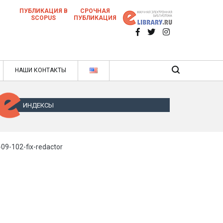
ПУБЛИКАЦИЯ В
СРОЧНАЯ
SCOPUS
ПУБЛИКАЦИЯ
 научных статей в ежемесячном научном
нале
ячном научном журнале
НАШИ КОНТАКТЫ
ИНДЕКСЫ
-09-102-fix-redactor