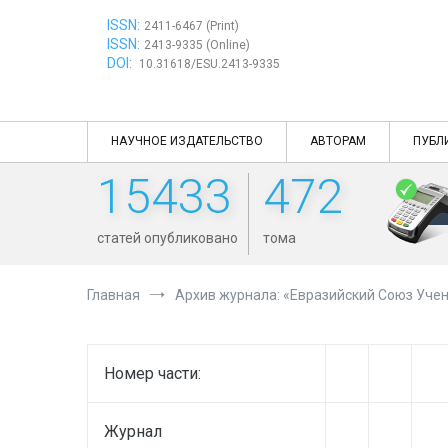
Перейти
ISSN:
к
2411-6467 (Print)
ISSN:
содержимому
2413-9335 (Online)
DOI:
10.31618/ESU.2413-9335
НАУЧНОЕ ИЗДАТЕЛЬСТВО
АВТОРАМ
ПУБЛ
15433
472
статей опубликовано
тома
Главная
Архив журнала: «Евразийский Союз Учен
Номер части:
Журнал