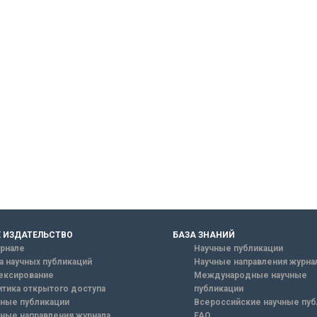
 ИЗДАТЕЛЬСТВО
БАЗА ЗНАНИЙ
рнале
Научные публикации
а научных публикаций
Научные направления журна
ексирование
Международные научные
тика открытого доступа
публикации
ные публикации
Всероссийские научные пуб
ные направления журнала
FAQ