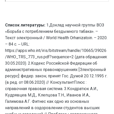
Список литературы:
1.Доклад научной группы ВОЗ
«Борьба с потреблением бездымного табака». –
Текст электронный / World Health Orhanizatoin. – 2020.
– 84 с. ‒ URL:
https://apps.who.int/iris/bitstream/handle/10665/39026
/WHO_TRS_773_rus.pdf?sequence=2 (дата обращения:
30.05.2020). 2.Кодекс Российской Федерации об
административных правонарушениях [Электронный
ресурс]: федер. закон; принят Гос. Думой 20.12.1995 г.
(в ред. от 08.06.2020) // КонсультантПлюс :
справочная правовая система. 3.Кондратюк А.И.,
Кудрявцев М.Д., Клепцова Т.Н., Иванов И.А.,
Галимова А.Г. Фитнес как одно из основных
направлений в оздоровлении студентов высших