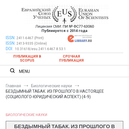
Перейти
к
содержимому
Лицензия СМИ:
ПИ № ФС77-63060
Евразийский Союз Ученых —
Публикуется с 2014 года
публикация научных статей в
ISSN:
Евразийский Союз Ученых — публикация научных статей в
2411-6467 (Print)
ISSN:
2413-9335 (Online)
ежемесячном научном журнале
ежемесячном научном журнале
DOI:
10.31618/esu.2411-6467.8.53.1
ПУБЛИКАЦИЯ В
СРОЧНАЯ
SCOPUS
ПУБЛИКАЦИЯ
MENU
Главная
Биологические науки
БЕЗДЫМНЫЙ ТАБАК. ИЗ ПРОШЛОГО В НАСТОЯЩЕЕ
(СОЦИОЛОГО-ЮРИДИЧЕСКИЙ АСПЕКТ) (4-9)
БИОЛОГИЧЕСКИЕ НАУКИ
БЕЗДЫМНЫЙ ТАБАК. ИЗ ПРОШЛОГО В