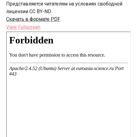
Представляется читателям на условиях свободной
лицензии CC BY-ND
Скачать в формате PDF
View Fullscreen
Перейти
к
содержимому
PDF