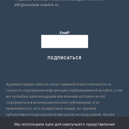
info@euroasia-science.ru
Email*
Администрация сайта не несет никакой ответственности за
точность содержания информации опубликованной на сайте, а так
же за любые рекомендации или мнения, которые могут
содержаться в исследовательских публикациях, и за
применимость её к конкретным лицам, по причине
субъективности результатов авторских исследований. Кроме
того, поскольку интернет не обеспечивает в полной мере
Мы используем куки для наилучшего представления
надежной защиты информации, Сайт не несет ответственности за