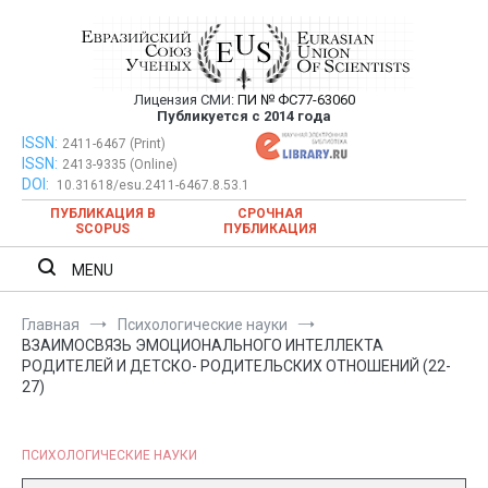
Перейти
к
содержимому
Лицензия СМИ:
ПИ № ФС77-63060
Евразийский Союз Ученых —
Публикуется с 2014 года
публикация научных статей в
ISSN:
Евразийский Союз Ученых — публикация научных статей в
2411-6467 (Print)
ISSN:
2413-9335 (Online)
ежемесячном научном журнале
ежемесячном научном журнале
DOI:
10.31618/esu.2411-6467.8.53.1
ПУБЛИКАЦИЯ В
СРОЧНАЯ
SCOPUS
ПУБЛИКАЦИЯ
MENU
Главная
Психологические науки
ВЗАИМОСВЯЗЬ ЭМОЦИОНАЛЬНОГО ИНТЕЛЛЕКТА
РОДИТЕЛЕЙ И ДЕТСКО- РОДИТЕЛЬСКИХ ОТНОШЕНИЙ (22-
27)
ПСИХОЛОГИЧЕСКИЕ НАУКИ