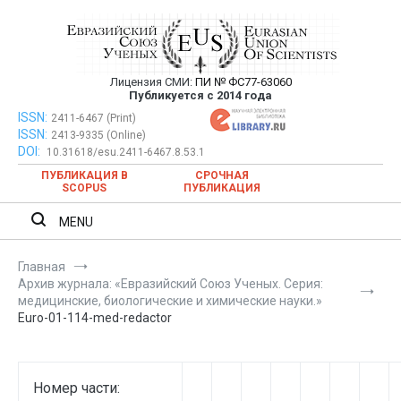
Перейти
к
содержимому
Лицензия СМИ:
ПИ № ФС77-63060
Евразийский Союз Ученых —
Публикуется с 2014 года
публикация научных статей в
ISSN:
Евразийский Союз Ученых — публикация научных статей в
2411-6467 (Print)
ISSN:
2413-9335 (Online)
ежемесячном научном журнале
ежемесячном научном журнале
DOI:
10.31618/esu.2411-6467.8.53.1
ПУБЛИКАЦИЯ В
СРОЧНАЯ
SCOPUS
ПУБЛИКАЦИЯ
MENU
Главная
Архив журнала: «Евразийский Союз Ученых. Серия:
медицинские, биологические и химические науки.»
Euro-01-114-med-redactor
Номер части: