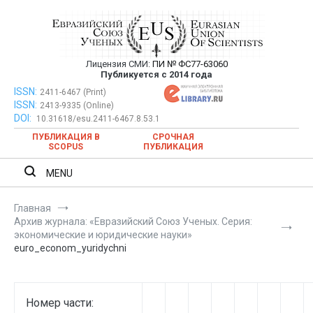
Перейти
к
содержимому
Лицензия СМИ:
ПИ № ФС77-63060
Евразийский Союз Ученых —
Публикуется с 2014 года
публикация научных статей в
ISSN:
Евразийский Союз Ученых — публикация научных статей в
2411-6467 (Print)
ISSN:
2413-9335 (Online)
ежемесячном научном журнале
ежемесячном научном журнале
DOI:
10.31618/esu.2411-6467.8.53.1
ПУБЛИКАЦИЯ В
СРОЧНАЯ
SCOPUS
ПУБЛИКАЦИЯ
MENU
Главная
Архив журнала: «Евразийский Союз Ученых. Серия:
экономические и юридические науки»
euro_econom_yuridychni
Номер части: