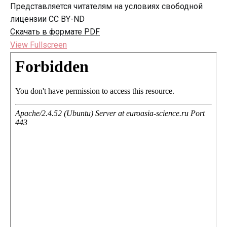
Представляется читателям на условиях свободной
лицензии CC BY-ND
Скачать в формате PDF
View Fullscreen
Перейти
к
содержимому
PDF