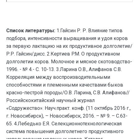
Список литературы:
1.Гайсин Р. Р. Влияние типов
подбора, интенсивности выращивания и удоя коров
за первую лактацию на их продуктивное долголетие/
Р.Р. Гайсин/дисс. 2.Кертиев P.M. О продуктивном
долголетии коров. Молочное и мясное скотоводство-
1996. - № 4.- С. 10-13. 3.Ларина О.В., Алифанов С.В.
Корреляция между воспроизводительными
способностями и племенными качествами быков
красно-пестрой породы/О.В. Ларина, С.В. Алифанов//
Российскокитайский научный журнал
«Содружество»: Науч.практ. конф. (11 октябрь 2016 г.,
г. Новосибирск), – Новосибирск, 2016. – № 9. – С.63-
65. 4.Лебедько Е.Я. Селекционнотехнологическая
система повышения долголетнего продуктивного