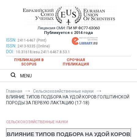
Перейти
к
содержимому
Лицензия СМИ:
ПИ № ФС77-63060
Евразийский Союз Ученых —
Публикуется с 2014 года
публикация научных статей в
ISSN:
Евразийский Союз Ученых — публикация научных статей в
2411-6467 (Print)
ISSN:
2413-9335 (Online)
ежемесячном научном журнале
ежемесячном научном журнале
DOI:
10.31618/esu.2411-6467.8.53.1
ПУБЛИКАЦИЯ В
СРОЧНАЯ
SCOPUS
ПУБЛИКАЦИЯ
MENU
Главная
Сельскохозяйственные науки
ВЛИЯНИЕ ТИПОВ ПОДБОРА НА УДОЙ КОРОВ ГОЛШТИНСКОЙ
ПОРОДЫ ЗА ПЕРВУЮ ЛАКТАЦИЮ (17-18)
СЕЛЬСКОХОЗЯЙСТВЕННЫЕ НАУКИ
ВЛИЯНИЕ ТИПОВ ПОДБОРА НА УДОЙ КОРОВ