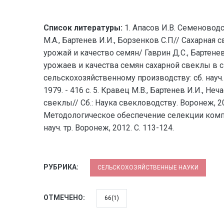
Список литературы:
1. Апасов И.В. Семеноводс
М.А., Бартенев И.И., Борзенков С.П// Сахарная 
урожай и качество семян/ Гаврин Д.С., Бартенев 
урожаев и качества семян сахарной свеклы в
сельскохозяйственному производству: сб. науч. т
1979. - 416 с. 5. Кравец М.В., Бартенев И.И., 
свеклы// Сб.: Наука свекловодству. Воронеж, 201
Методологическое обеспечение селекции комп
науч. тр. Воронеж, 2012. С. 113-124.
РУБРИКА:
СЕЛЬСКОХОЗЯЙСТВЕННЫЕ НАУКИ
ОТМЕЧЕНО:
66(1)