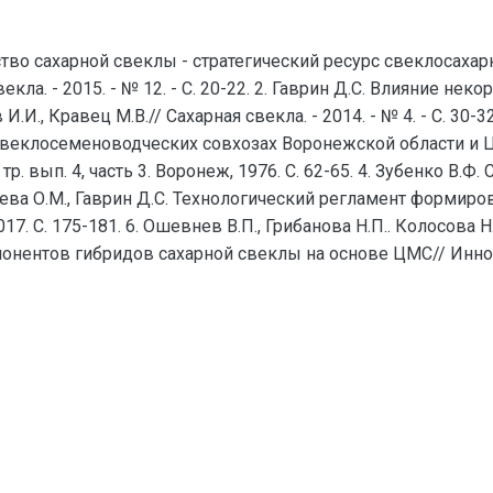
тво сахарной свеклы - стратегический ресурс свеклосахар
свекла. - 2015. - № 12. - С. 20-22. 2. Гаврин Д.С. Влияние 
И.И., Кравец М.В.// Сахарная свекла. - 2014. - № 4. - С. 30-
 свеклосеменоводческих совхозах Воронежской области и
р. вып. 4, часть 3. Воронеж, 1976. С. 62-65. 4. Зубенко В.Ф.
Нечаева О.М., Гаврин Д.С. Технологический регламент форми
7. С. 175-181. 6. Ошевнев В.П., Грибанова Н.П.. Колосова Н
онентов гибридов сахарной свеклы на основе ЦМС// Иннов