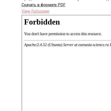
Скачать в формате PDF
View Fullscreen
Перейти
к
содержимому
PDF