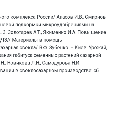
ного комплекса России/ Апасов И.В., Смирнов
некорневой подкормки микроудобрениями на
32. 3. Золотарев А.Т., Якименко И.А. Повышение
 ЦЧЗ// Материалы в помощь
 Сахарная свекла/ В.Ф. Зубенко. – Киев: Урожай,
рования габитуса семенных растений сахарной
.Н., Новикова Л.Н., Самодурова Н.И.
ации в свеклосахарном производстве: сб.