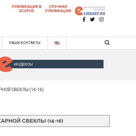
ПУБЛИКАЦИЯ В
СРОЧНАЯ
SCOPUS
ПУБЛИКАЦИЯ
 научных статей в ежемесячном научном
нале
ячном научном журнале
НАШИ КОНТАКТЫ
ИНДЕКСЫ
ОЙ СВЕКЛЫ (14-16)
НОЙ СВЕКЛЫ (14-16)