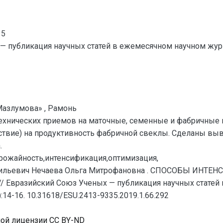
15
— публикация научных статей в ежемесячном научном жур
Мазлумова» , Рамонь
технических приемов на маточные, семенные и фабричные 
йствие) на продуктивность фабричной свеклы. Сделаны в
.
рожайность,интенсификация,оптимизация,
сильевич Нечаева Ольга Митрофановна . СПОСОБЫ ИН
Евразийский Союз Ученых — публикация научных статей 
:14-16. 10.31618/ESU.2413-9335.2019.1.66.292
ной лицензии CC BY-ND