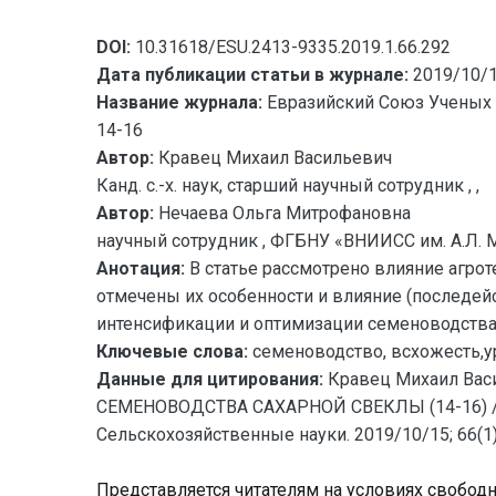
DOI:
10.31618/ESU.2413-9335.2019.1.66.292
Дата публикации статьи в журнале:
2019/10/
Название журнала:
Евразийский Союз Ученых 
14-16
Автор:
Кравец Михаил Васильевич
Канд. с.-х. наук, старший научный сотрудник , ,
Автор:
Нечаева Ольга Митрофановна
научный сотрудник , ФГБНУ «ВНИИСС им. А.Л. 
Анотация:
В статье рассмотрено влияние агро
отмечены их особенности и влияние (последе
интенсификации и оптимизации семеноводства
Ключевые слова:
семеноводство, всхожесть,у
Данные для цитирования:
Кравец Михаил Ва
СЕМЕНОВОДСТВА САХАРНОЙ СВЕКЛЫ (14-16) // 
Сельскохозяйственные науки. 2019/10/15; 66(1)
Представляется читателям на условиях свобод