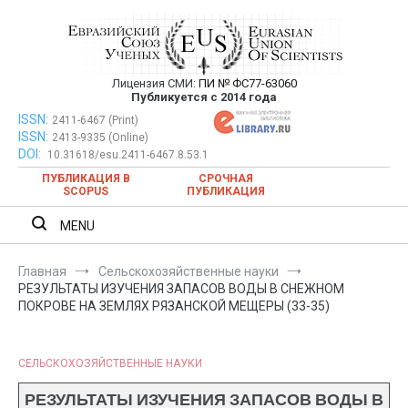
Перейти
к
содержимому
Лицензия СМИ:
ПИ № ФС77-63060
Евразийский Союз Ученых —
Публикуется с 2014 года
публикация научных статей в
ISSN:
Евразийский Союз Ученых — публикация научных статей в
2411-6467 (Print)
ISSN:
2413-9335 (Online)
ежемесячном научном журнале
ежемесячном научном журнале
DOI:
10.31618/esu.2411-6467.8.53.1
ПУБЛИКАЦИЯ В
СРОЧНАЯ
SCOPUS
ПУБЛИКАЦИЯ
MENU
Главная
Сельскохозяйственные науки
РЕЗУЛЬТАТЫ ИЗУЧЕНИЯ ЗАПАСОВ ВОДЫ В СНЕЖНОМ
ПОКРОВЕ НА ЗЕМЛЯХ РЯЗАНСКОЙ МЕЩЕРЫ (33-35)
СЕЛЬСКОХОЗЯЙСТВЕННЫЕ НАУКИ
РЕЗУЛЬТАТЫ ИЗУЧЕНИЯ ЗАПАСОВ ВОДЫ В