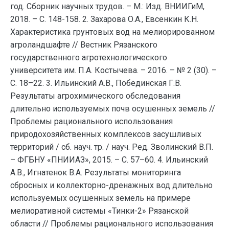
год. Сборник научных трудов. – М.: Изд. ВНИИГиМ,
2018. – С. 148-158. 2. Захарова О.А., Евсенкин К.Н.
Характеристика грунтовых вод на мелиорированном
агроландшафте // Вестник Рязанского
государственного агротехнологического
университета им. П.А. Костычева. – 2016. – № 2 (30). –
С. 18–22. 3. Ильинский А.В., Побединская Г.В.
Результаты агрохимического обследования
длительно используемых почв осушенных земель //
Проблемы рационального использования
природохозяйственных комплексов засушливых
территорий / сб. науч. тр. / науч. Ред. Зволинский В.П.
– ФГБНУ «ПНИИАЗ», 2015. – С. 57–60. 4. Ильинский
А.В., Игнатенок В.А. Результаты мониторинга
сбросных и коллекторно-дренажных вод длительно
используемых осушенных земель на примере
мелиоративной системы «Тинки-2» Рязанской
области // Проблемы рационального использования