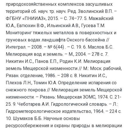
природохозяйственных комплексов засушливых
территорий сб. науч. тр. науч. Ред. Зволинский В.П. –
ФГБНУ «ПНИИАЗ», 2015. – С. 74–77. 5. Мажайский
Ю.А., Евтюхин В.Ф., Ильинский А.В., Гусева Т.М.
Мониторинг тяжелых металлов в поверхностных и
груновых водах ландшафта Окского бассейна //
Интеграл. – 2008. – № 6(44) . – С. 19. 6. Маслов Б.С.
Мелиорация вод и земель. – М., 2004. – 278 с. 7.
Никитин И.С., Панов Е.П., Родин К.И. Мелиорация
земель Мещерской низменности // М.: Моск. рабочий,
Рязан. отделение, 1986. – 208 с. 8. Никитин И.С.,
Плехов Л.Н., Томин Ю.А. Определение испарения со
снежного покрова // Мелиорация земель Мещерской
низменности. – Рязань: Мещерская ЗОМС, 1974. С. 21-
25. 9. Чеботарев А.И. Гидрологический словарь. – Л.:
Гидрометеорологическое издательство, 1964. – 224 с.
10. Шумаков Б.Б. Научные основы
ресурсосбережения и охраны природы в мелиорации