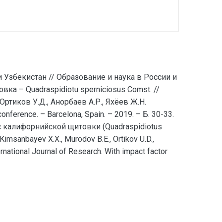
Узбекистан // Образование и наука в России и
вка – Quadraspidiotu sperniciosus Comst. //
Ортиков У.Д., Анорбаев А.Р., Яхёев Ж.Н.
nference. – Barcelona, Spain. – 2019. – Б. 30-33.
 с калифорнийской щитовки (Quadraspidiotus
sanbayev X.X., Murodov B.E., Ortikov U.D.,
ernational Journal of Research. With impact factor