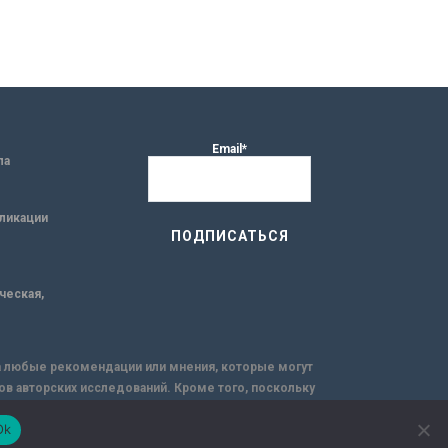
Email*
ла
ликации
ическая,
за любые рекомендации или мнения, которые могут
ов авторских исследований. Кроме того, поскольку
емую через интернет.
Ok