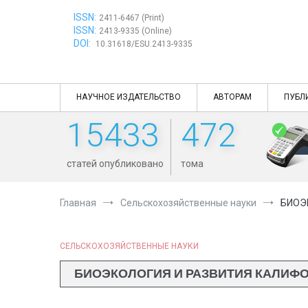
Перейти
ISSN:
к
2411-6467 (Print)
ISSN:
содержимому
2413-9335 (Online)
DOI:
10.31618/ESU.2413-9335
НАУЧНОЕ ИЗДАТЕЛЬСТВО
АВТОРАМ
ПУБЛ
15433
472
статей опубликовано
тома
Главная
Сельскохозяйственные науки
БИОЭ
СЕЛЬСКОХОЗЯЙСТВЕННЫЕ НАУКИ
БИОЭКОЛОГИЯ И РАЗВИТИЯ КАЛИФОРН