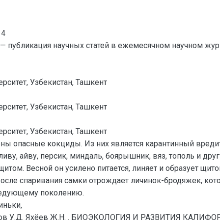
14
— публикация научных статей в ежемесячном научном жур
рситет, Узбекистан, Ташкент
рситет, Узбекистан, Ташкент
рситет, Узбекистан, Ташкент
ны опасные кокциды. Из них является карантинный вреди
ливу, айву, персик, миндаль, боярышник, вяз, тополь и др
том. Весной он усилено питается, линяет и образует щит
осле спаривания самки отрождает личинок-бродяжек, котор
следующему поколению.
иньки,
иков У.Д. Яхёев Ж.Н. . БИОЭКОЛОГИЯ И РАЗВИТИЯ КАЛ