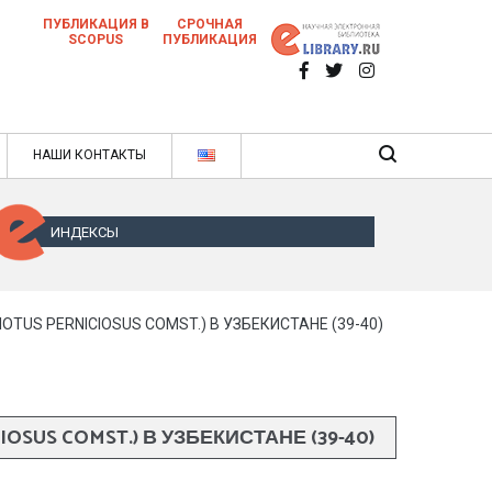
ПУБЛИКАЦИЯ В
СРОЧНАЯ
SCOPUS
ПУБЛИКАЦИЯ
 научных статей в ежемесячном научном
нале
ячном научном журнале
НАШИ КОНТАКТЫ
ИНДЕКСЫ
US PERNICIOSUS COMST.) В УЗБЕКИСТАНЕ (39-40)
US COMST.) В УЗБЕКИСТАНЕ (39-40)