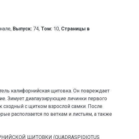
нале,
Выпуск:
74,
Том:
10,
Страницы в
тель калифорнийская щитовка. Он повреждает
угие. Зимует диапаузирующие личинки первого
ок сходный с щитком взрослой самки. После
ые расползается по веткам и листьям, а также
ИФОРНИЙСКОЙ ЩИТОВКИ (QUADRASPIDIOTUS