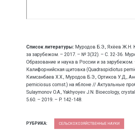
Список литературы:
Муродов Б.Э., Яхёев Ж.Н.
за зарубежом. – 2017. – № 3(32). – С. 32-36. Му
Образование и наука в России и за зарубежом. – 
Калифорнийская щитовка (Quadraspidiotus pernicios
Кимсанбаев Х.Х., Муродов Б.Э., Ортиков У.Д., 
perniciosus comst.) на яблоне // Актуальные проб
Sulaymonov O.A., Yakhyoyev J.N. Bioecology, crystal 
5.60. – 2019. – P. 142-148.
РУБРИКА:
СЕЛЬСКОХОЗЯЙСТВЕННЫЕ НАУКИ