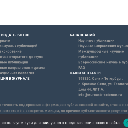
 ИЗДАТЕЛЬСТВО
БАЗА ЗНАНИЙ
рнале
Научные публикации
а научных публикаций
Научные направления журна
ексирование
Международные научные
тика открытого доступа
публикации
ные публикации
Всероссийские научные пуб
ные направления журнала
FAQ
кционная коллегия
НАШИ КОНТАКТЫ
ЦИЯ В ЖУРНАЛЕ
198320, Санкт-Петербург,
г. Красное Село, ул. Геолог
дом 44, ЛИТ А.
info@euroasia-science.ru
а точность содержания информации опубликованной на сайте, а так же 
енимость её к конкретным лицам, по причине субъективности результат
ы информации, Сайт не несет ответственности за информацию, присыла
 используем куки для наилучшего представления нашего сайта.