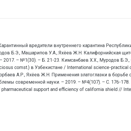
 Карантинный вредители внутреннего карантина Республики 
родов Б.Э., Машарипов У.А., Яхёев Ж.Н. Калифорнийская щито
2017. – №1(30). – Б. 21-23. Кимсанбаев Х.Х., Муродов Б.Э., 
us comst.) в Узбекистане / International science-practical co
Анорбаев А.Р., Яхёев Ж.Н. Применения златоглазки в борьбе
лемы современной науки. – 2019. – №4(107). – С. 176-178. Kim
pharmaceutical support and efficiency of california shield // Int