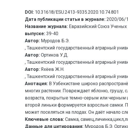
DOI:
10.31618/ESU.2413-9335.2020.10.74.801
Дата публикации статьи в журнале:
2020/06/
Название журнала:
Евразийский Союз Ученых 
выпуске:
39-40
Автор:
Муродов Б.Э.
, Ташкентский государственный аграрный униве
Автор:
Ортиков У.Д.
, Ташкентский государственный аграрный униве
Автор:
Яхёев Ж.Н.
, Ташкентский государственный аграрный униве
Анотация:
В Узбекистане широко распространё
многих растении. Повреждает яблоню, грушу, с
возраста, покрытые темно-серым или черным щи
второй линьки формируется взрослые самки. П
может поселяться на плодах. Он даёт начало 
Ключевые слова:
Самка, самец,личинка,цикл,л
Данные для цитирования:
Муродов Б.Э. Орт