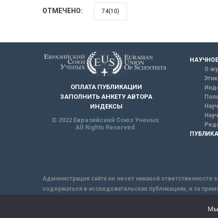
ОТМЕЧЕНО:
74(10)
НАУЧНОЕ
О жу
Этик
ОПЛАТА ПУБЛИКАЦИИ
Инд
ЗАПОЛНИТЬ АНКЕТУ АВТОРА
Поли
Науч
ИНДЕКСЫ
Науч
© 2022 Евразийский Союз Ученых.
Реда
All Rights Reserved.
ПУБЛИКА
Администрация сайта не несет никакой ответственности з
содержаться в исследовательских публикациях, и за прим
интернет не обеспечивает в полной мере надежной защит
Мы