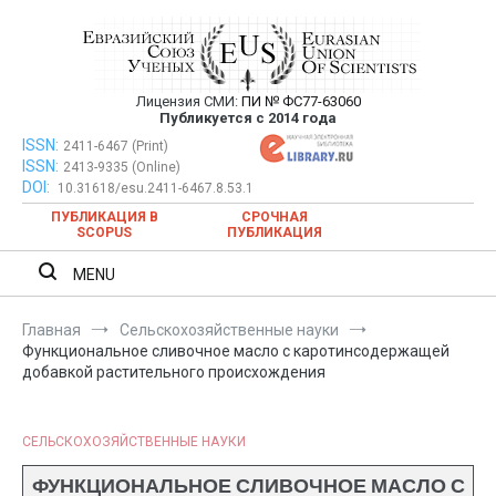
Перейти
к
содержимому
Лицензия СМИ:
ПИ № ФС77-63060
Евразийский Союз Ученых —
Публикуется с 2014 года
публикация научных статей в
ISSN:
Евразийский Союз Ученых — публикация научных статей в
2411-6467 (Print)
ISSN:
2413-9335 (Online)
ежемесячном научном журнале
ежемесячном научном журнале
DOI:
10.31618/esu.2411-6467.8.53.1
ПУБЛИКАЦИЯ В
СРОЧНАЯ
SCOPUS
ПУБЛИКАЦИЯ
MENU
Главная
Сельскохозяйственные науки
Функциональное сливочное масло с каротинсодержащей
добавкой растительного происхождения
СЕЛЬСКОХОЗЯЙСТВЕННЫЕ НАУКИ
ФУНКЦИОНАЛЬНОЕ СЛИВОЧНОЕ МАСЛО С