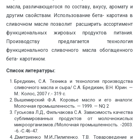
масла, различающегося по составу, вкусу, аромату и
другим свойствам. Использование бета- каротина в
сливочном масле позволит расширить acсортимент
функциональных жировых продуктов питания.
Производству предлагается технология
функционального сливочного масла обогащенного
бета- каротином.
Список литературы
:
Бредихин, С.А. Техника и технология производства
сливочного масла и сыра/ С.А. Бредихин, В.Н. Юрин. —
М.: Колос, 2007 г.- 319 с.
Вышемирский Ф.А. Коровье масло и его аналоги:
Молочная промышленность. — 1999. — NQ 2
Гуськова Л.Д., Фильчакова С.А. Зависимость качества
сублимированных продуктов от молочнокислых
микроорганизмов.//Молочная промышленность. -2003.
-6.-С.46-47.
Дмитриенко М.И.,Пилипенко. Т.В. Товароведение и