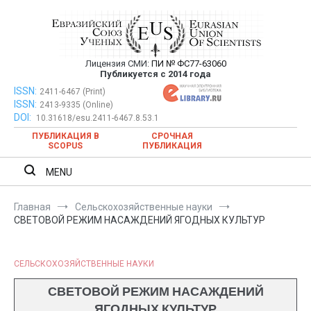
Перейти
к
содержимому
Лицензия СМИ:
ПИ № ФС77-63060
Евразийский Союз Ученых —
Публикуется с 2014 года
публикация научных статей в
ISSN:
Евразийский Союз Ученых — публикация научных статей в
2411-6467 (Print)
ISSN:
2413-9335 (Online)
ежемесячном научном журнале
ежемесячном научном журнале
DOI:
10.31618/esu.2411-6467.8.53.1
ПУБЛИКАЦИЯ В
СРОЧНАЯ
SCOPUS
ПУБЛИКАЦИЯ
MENU
Главная
Сельскохозяйственные науки
СВЕТОВОЙ РЕЖИМ НАСАЖДЕНИЙ ЯГОДНЫХ КУЛЬТУР
СЕЛЬСКОХОЗЯЙСТВЕННЫЕ НАУКИ
СВЕТОВОЙ РЕЖИМ НАСАЖДЕНИЙ
ЯГОДНЫХ КУЛЬТУР