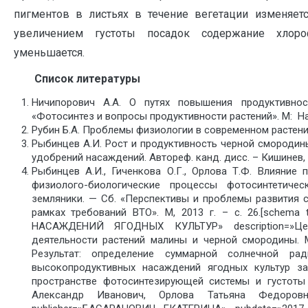
пигментов в листьях в течение вегетации изменяет
увеличением густоты посадок содержание хлоро
уменьшается.
Список литературы
Ничипорович А.А. О путях повышения продуктивно
«Фотосинтез и вопросы продуктивности растений». М: Нау
Рубин Б.А. Проблемы физиологии в современном растениев
Рыбинцев А.И. Рост и продуктивность черной смородин
удобрений насаждений. Автореф. канд. дисс. – Кишинев, 1
Рыбинцев А.И., Гиченкова О.Г., Орлова Т.Ф. Влияние
физиолого-биологические процессы фотосинтетичес
земляники. — Сб. «Перспективы и проблемы развития 
рамках требований ВТО». М, 2013 г. – с. 26.[schem
НАСАЖДЕНИЙ ЯГОДНЫХ КУЛЬТУР» description=»Цел
деятельности растений малины и черной смородины. 
Результат: определение суммарной солнечной рад
высокопродуктивных насаждений ягодных культур з
пространстве фотосинтезирующей системы и густоты 
Александр Иванович, Орлова Татьяна Федоровн