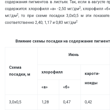
содержания пигментов в листьях. Так, если в августе 
2
содержится: хлорофилл «а» -2,50 мг/дм
, хлорофилл «б
2
мг/дм
, то при схеме посадки 3,0х0,5 м эти показат
2
соответственно 2,40; 1,17 и 0,83 мг/дм
Влияние схемы посадки на содержание пигмент
Июнь
Схема
хлорофилл
кароти-
посадки, м
ноиды
«а»
«б»
3,0х0,5
1,28
0,47
0,42