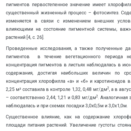
пигментов первостепенное значение имеет хлорофилл
существенный жизненный процесс – фотосинтез. Соде
изменяется в связи с изменением внешних услови
влияющими на состояние пигментной системы, важна
растений [4, с. 26].
Проведенные исследования, а также полученные да
пигментов в течение вегетационного периода нео
концентрация пигментов в листьях наблюдалась в июн
содержания, достигая наибольших величин по сро
концентрация хлорофилла «а» и «б» и каротиноидов в
2
2,25 м² составила в контроле 1,32, 0,48 мг/дм
, а в авг
2
– соответственно 2,44; 1,21 и 0,83 мг/дм
. Аналогичная
наблюдалась и при схемах посадки 3,0х0,5м и 3,0х1,0м.
Существенное влияние, как на содержание хлорофи
площади питания растений. Увеличение густоты стоя