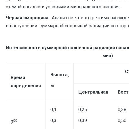
схемой посадки и условиями минерального питания.
Черная смородина.
Анализ светового режима насажде
в поступлении суммарной солнечной радиации по сторон
Интенсивность суммарной солнечной радиации наса
мин)
С
Высота,
Время
определения
м
Центральная
Вост
0,1
0,25
0,38
0,3
0,39
0,50
00
9