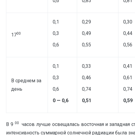
0,6
0,85
0,81
0,1
0,29
0,30
0,3
0,49
0,44
00
17
0,6
0,55
0,56
0,1
0,33
0,41
0,3
0,46
0,61
В среднем за
день
0,6
0,74
0,74
0 — 0,6
0,51
0,59
00
В 9
часов лучше освещалась восточная и западная с
интенсивность суммарной солнечной радиации была зн