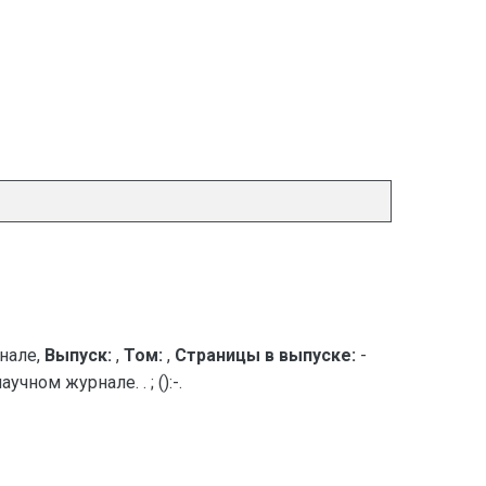
нале,
Выпуск:
,
Том:
,
Страницы в выпуске:
-
ном журнале. . ; ():-.