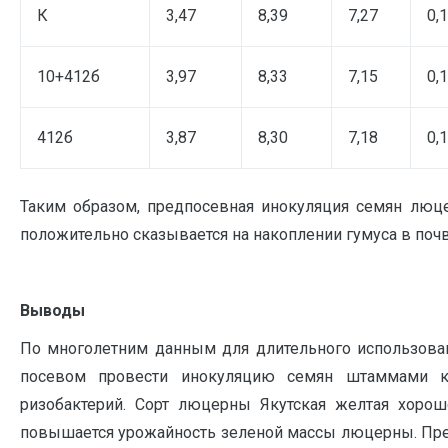
К
3,47
8,39
7,27
0,
10+412б
3,97
8,33
7,15
0,
412б
3,87
8,30
7,18
0,
Таким образом, предпосевная инокуляция семян люце
положительно сказывается на накоплении гумуса в почв
Выводы
По многолетним данным для длительного использов
посевом провести инокуляцию семян штаммами к
ризобактерий. Сорт люцерны Якутская желтая хорош
повышается урожайность зеленой массы люцерны. Пр