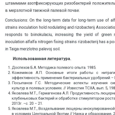
штаммами азотфиксирующих ризобактерий положительн
в мерзлотной таежной палевой почве.
C
onclusions: On the long-term data for long-term use of a
strains inoculation hold nodulating and rizobacterij Associati
responds to biinokulaciu, increasing the yield of green
inoculation alfalfa nitrogen fixing strains rizobacterij has a 
in Taiga merzlotno palevoj soil.
Использованная литература.
Доспехов Б.А. Методика полевого опыта. 1985.
Кожемяков А.П. Основные итоги работы с нитраги
эффективность применения бактериальных удобрений – М.,
Посыпанов Г.С. Методические аспекты изучения си
культур в полевых условиях. // Известия ТСХА, вып. 5, 1983
Яковлева М.Т., Гермагенова А.Л. Продуктивность люцерн
клубеньковых бактерий и обработке стимулятором рост
2013г. –с. 20 – 21.
Яковлева М.Т., Возделывание люцерны инокулированной
в условиях Центральной Якутии // Наука и образование, 20