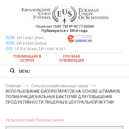
Перейти
к
содержимому
Лицензия СМИ:
ПИ № ФС77-63060
Евразийский Союз Ученых —
Публикуется с 2014 года
публикация научных статей в
ISSN:
Евразийский Союз Ученых — публикация научных статей в
2411-6467 (Print)
ISSN:
2413-9335 (Online)
ежемесячном научном журнале
ежемесячном научном журнале
DOI:
10.31618/esu.2411-6467.8.53.1
ПУБЛИКАЦИЯ В
СРОЧНАЯ
SCOPUS
ПУБЛИКАЦИЯ
MENU
Главная
Сельскохозяйственные науки
ИСПОЛЬЗОВАНИЕ БИОПРЕПАРАТОВ НА ОСНОВЕ ШТАММОВ
ПОЛИФУНКЦИОНАЛЬНЫХ БАКТЕРИЙ ДЛЯ ПОВЫШЕНИЯ
ПРОДУКТИВНОСТИ ЛЮЦЕРНЫ В ЦЕНТРАЛЬНОЙ ЯКУТИИ
СЕЛЬСКОХОЗЯЙСТВЕННЫЕ НАУКИ