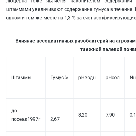
люцерна тоже является накопителем содержания 
штаммами увеличивают содержание гумуса в течение 1
одном и том же месте на 1,3 % за счет азотфиксирующи
Влияние ассоциативных ризобактерий на агрохи
таежной палевой почв
Штаммы
Гумус,%
рНводн
рНсол
Nн
до
8,20
7,90
0,
посева1997г
2,67