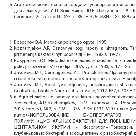
Агротехнические основы создания усовершенствованны
для земледелия, А.П. Кожемяков, Ю.В. Лактионов, Т.А. П
биология, 2015, том 50, №3, с. 369 – 376. ISSN 0131-6397 и 
Dospehov B.A. Metodika polevogo opyta. 1985.
Kozhemjakov A.P. Osnovnye itogi raboty s nitraginom. Tehn
primenenija bakterial’nyh udobrenij – M., 1982,s. 19-27.
Posypanov G.S. Metodicheskie aspekty izuchenija simbiot
polevyh uslovijah. // Izvestija TSHA, vyp. 5, 1983, s. 17 – 26.
Jakovleva M.T., Germagenova A.L. Produktivnost’ ljucerny pri i
i obrabotke stimuljatorom rosta //Kormoproizvodstvo – sentja
Jakovleva M.T., Vozdelyvanie ljucerny inokulirovannoj shtamma
Central’noj Jakutii // Nauka i obrazovanie, 2012, №2, s.103 – 
6 Agrotehnicheskie osnovy sozdanija usovershenstvovanny
zemledelija, A.P. Kozhemjakov, Ju.V. Laktionov, T.A. Popova 
2015, tom 50, №3, s. 369 – 376. ISSN 0131-6397 i issn (o
name=»ИСПОЛЬЗОВАНИЕ БИОПРЕПАРАТ
ПОЛИФУНКЦИОНАЛЬНЫХ БАКТЕРИЙ ДЛЯ ПОВЫШЕНИ
ЦЕНТРАЛЬНОЙ ЯКУТИИ » description=»Приведен
клубеньковых бактерий и ассоциативных ризобактерий д