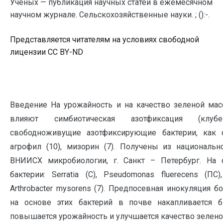
Ученых — публикация научных статей в ежемесячном
научном журнале. Сельскохозяйственные науки. ; ():-.
Представляется читателям на условиях свободной
лицензии CC BY-ND
Введение На урожайность и на качество зеленой м
влияют симбиотическая азотфиксация (клуб
свободноживущие азотфиксирующие бактерии, как с
агрофил (10), мизорин (7). Получены из националь
ВНИИСХ микробиологии, г. Санкт – Петербург. На 
бактерии: Serratia (С), Pseudomonas fluerecens (ПС),
Arthrobacter mysorens (7). Предпосевная инокуляция 
на основе этих бактерий в почве накапливается б
повышается урожайность и улучшается качество зелен