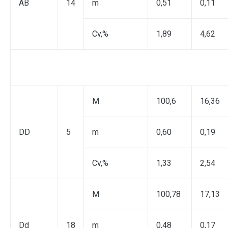
AB
14
m
0,51
0,11
Cv,%
1,89
4,62
M
100,6
16,36
DD
5
m
0,60
0,19
Cv,%
1,33
2,54
M
100,78
17,13
Dd
18
m
0,48
0,17