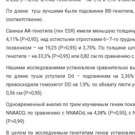
По длине туш лучшими были подсвинки ВВ-генотипа, п
соответственно.
Свиньи АА-генотипа (ген ESR) имели меньшую толщину 
4,11% (Р˃0,95); над остистыми отростками 6–7-го грудн
позвонком – на 19,25 (Р˃0,95) и 3,75%. По толщине ш
генотипа – на 33,3% (Р˃0,95) или 0,82 см по сравнению с
Нашими исследованиями установлена сравнительно высо
по длине туши уступали Dd – подсвинкам на 2,36% 
превосходили гомозигот DD на 1,9%; по обхвату пясти у
0,56 см (Р˃0,95).
Одновременный анализ по трем изучаемым генам показа
NNAADD, по сравнению с NNAADd, на 4,38% (Р˃0,95), с 
(Р˃0,99).
В целом по исследуемым генотипам генов установлено