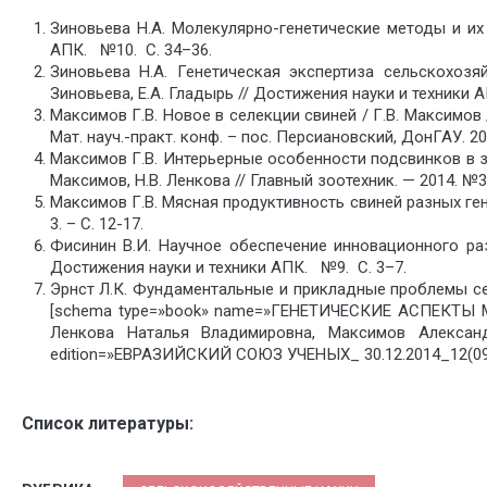
Зиновьева H.A. Молекулярно-генетические методы и их 
АПК. №10. С. 34–36.
Зиновьева H.A. Генетическая экспертиза сельскохозя
Зиновьева, Е.А. Гладырь // Достижения науки и техники А
Максимов Г.В. Новое в селекции свиней / Г.В. Максимо
Мат. науч.-практ. конф. – пос. Персиановский, ДонГАУ. 200
Максимов Г.В. Интерьерные особенности подсвинков в зав
Максимов, Н.В. Ленкова // Главный зоотехник. — 2014. №3.
Максимов Г.В. Мясная продуктивность свиней разных гено
3. – С. 12-17.
Фисинин В.И. Научное обеспечение инновационного разв
Достижения науки и техники АПК. №9. С. 3–7.
Эрнст Л.К. Фундаментальные и прикладные проблемы сел
[schema type=»book» name=»ГЕНЕТИЧЕСКИЕ АСПЕКТЫ 
Ленкова Наталья Владимировна, Максимов Александ
edition=»ЕВРАЗИЙСКИЙ СОЮЗ УЧЕНЫХ_ 30.12.2014_12(09)
Список литературы: