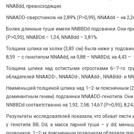
NNABdd, превосходящих
N
NAADD-сверстников на 2,89% (Р˃0,99), NNAAdd – на 2,26
Более длинные туши имели NNBBDd подсвинки. Они прев
(Р˃0,95), NNABDd – 1,34, NNABdd – 3,81%.
Толщина шпика на холке (3,83 см) была ниже у подсви
8,59 – с генотипом NNAAdd, на 9,88 – NNABDd, на 4,43 –
Толщина шпика над остистыми отростками 6–7-го гр
обладателей NNAADD-, NNAADd-, NNAAdd-, NNABdd- и NNBBD
Наименьшей толщиной шпика над 1–2-м поясничным (2,5
доминантным генам) подсвинки NNAADD-генотипа. Они 
NNBBDd соответственно на 1,92; 7,58; 14,67 (Р˃0,95); 8,24; 3
Результаты исследователей показали, что обхват пясти 
у генотипа ВВ, Dd, а масса парной туши – у dd; мен
позвонков, 1–2-м поясничным позвонком обладали пред