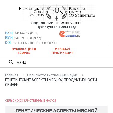
Перейти
к
содержимому
Лицензия СМИ:
ПИ № ФС77-63060
Евразийский Союз Ученых —
Публикуется с 2014 года
публикация научных статей в
ISSN:
Евразийский Союз Ученых — публикация научных статей в
2411-6467 (Print)
ISSN:
2413-9335 (Online)
ежемесячном научном журнале
ежемесячном научном журнале
DOI:
10.31618/esu.2411-6467.8.53.1
ПУБЛИКАЦИЯ В
СРОЧНАЯ
SCOPUS
ПУБЛИКАЦИЯ
MENU
Главная
Сельскохозяйственные науки
ГЕНЕТИЧЕСКИЕ АСПЕКТЫ МЯСНОЙ ПРОДУКТИВНОСТИ
СВИНЕЙ
СЕЛЬСКОХОЗЯЙСТВЕННЫЕ НАУКИ
ГЕНЕТИЧЕСКИЕ АСПЕКТЫ МЯСНОЙ