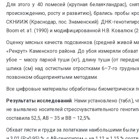
Для этого у 40 помесей (крупная белая×ландрас), сн
происхождению, росту и развитию), брались пробы кро
СКНИИЖ (Краснодар, пос. Знамен­ский). ДНК-генотипир
Вооm еt. а1. (1990) и модифицированной Н.В. Ковалюк (2
Оценку мясных качеств подсвинков (средней живой мас
«Рекрут» Каменского района. До убоя измеряли обхват
убое – массу парной туши (кг), длину туши (от передн
шпика (см) над остистыми отростками 6–7-го грудных
позвонком общепринятыми методами.
Все цифровые материалы обработа­ны биометрически по 
Результаты исследований
. Нами установлено (табл.),
не выявлено носителей стрессчувствительного генотипа –
составила 52,5, АВ – 35 и ВВ – 12,5%.
Обхват пясти и груди за лопатками наибольшими были у 
и 3,02 (Р˃0,95) %; с АВ-генотипом – на 1,12 и 1,15 % соот