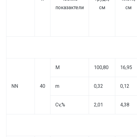
показактели
см
см
M
100,80
16,95
NN
40
m
0,32
0,12
Cv,%
2,01
4,38