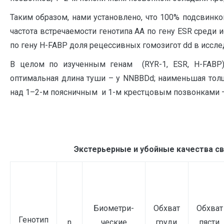
Таким образом, нами установлено, что 100% подсвинко
частота встречаемости генотипа АА по гену ESR среди и
по гену H-FABР доля рецессивных гомозигот dd в иссле
В целом по изученным генам (RYR-1, ESR, Н-FABР)
оптимальная длина туши – у NNBBDd; наименьшая тол
над 1–2-м поясничным и 1-м крестцовым позвонками 
Экстерьерные и убойные качества св
Биометри-
Обхват
Обхват
Генотип
n
ческие
груди,
пясти,