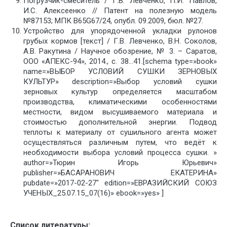
Погрузчик-смеситель / Г.В. Левченко, П.И. Павлов,
И.С. Алексеенко // Патент на полезную модель
№87153; МПК B65G67/24, опубл. 09.2009, бюл. №27.
Устройство для упорядоченной укладки рулонов
грубых кормов [текст] / Г.В. Левченко, В.Н. Соколов,
А.В. Ракутина / Научное обозрение, № 3. – Саратов,
ООО «АПЕКС-94», 2014., с. 38…41.[schema type=»book»
name=»ВЫБОР УСЛОВИЙ СУШКИ ЗЕРНОВЫХ
КУЛЬТУР» description=»Выбор условий сушки
зерновых культур определяется масштабом
производства, климатическими особенностями
местности, видом высушиваемого материала и
стоимостью дополнительной энергии. Подвод
теплоты к материалу от сушильного агента может
осуществляться различным путем, что ведёт к
необходимости выбора условий процесса сушки. »
author=»Тюрин Игорь Юрьевич»
publisher=»БАСАРАНОВИЧ ЕКАТЕРИНА»
pubdate=»2017-02-27″ edition=»ЕВРАЗИЙСКИЙ СОЮЗ
УЧЕНЫХ_25.07.15_07(16)» ebook=»yes» ]
Список литературы: