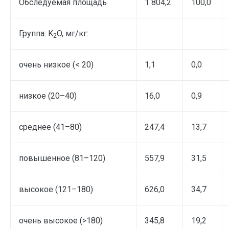
Обследуемая площадь
1 804,2
100,0
Группа: K
O, мг/кг:
2
очень низкое (< 20)
1,1
0,0
низкое (20–40)
16,0
0,9
среднее (41–80)
247,4
13,7
повышенное (81–120)
557,9
31,5
высокое (121–180)
626,0
34,7
очень высокое (>180)
345,8
19,2