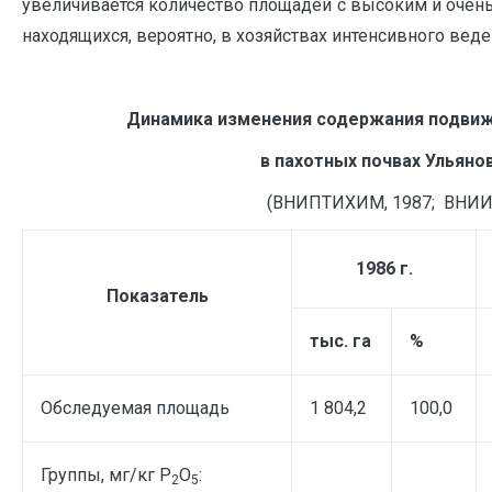
увеличивается количество площадей с высоким и оче
находящихся, вероятно, в хозяйствах интенсивного вед
Динамика изменения содержания подвиж
в пахотных почвах Ульяно
(ВНИПТИХИМ, 1987; ВНИИА,
1986 г
.
Показатель
тыс. га
%
Обследуемая площадь
1 804,2
100,0
Группы, мг/кг P
O
:
2
5