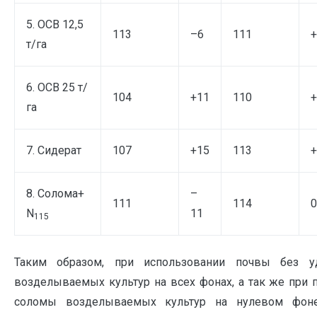
5. ОСВ 12,5
113
–6
111
+
т/га
6. ОСВ 25 т/
104
+11
110
+
га
7. Сидерат
107
+15
113
+
8. Солома+
–
111
114
0
N
11
115
Таким образом, при использовании почвы без 
возделываемых культур на всех фонах, а так же при 
соломы возделываемых культур на нулевом фоне