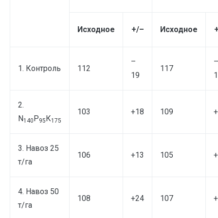
Исходное
+/–
Исходное
–
1. Контроль
112
117
19
1
2.
103
+18
109
+
N
Р
К
140
95
175
3. Навоз 25
106
+13
105
+
т/га
4. Навоз 50
108
+24
107
+
т/га