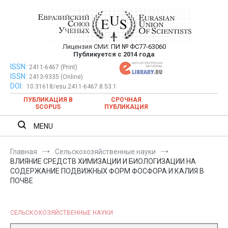
Перейти
к
содержимому
Лицензия СМИ:
ПИ № ФС77-63060
Евразийский Союз Ученых —
Публикуется с 2014 года
публикация научных статей в
ISSN:
Евразийский Союз Ученых — публикация научных статей в
2411-6467 (Print)
ISSN:
2413-9335 (Online)
ежемесячном научном журнале
ежемесячном научном журнале
DOI:
10.31618/esu.2411-6467.8.53.1
ПУБЛИКАЦИЯ В
СРОЧНАЯ
SCOPUS
ПУБЛИКАЦИЯ
MENU
Главная
Сельскохозяйственные науки
ВЛИЯНИЕ СРЕДСТВ ХИМИЗАЦИИ И БИОЛОГИЗАЦИИ НА
СОДЕРЖАНИЕ ПОДВИЖНЫХ ФОРМ ФОСФОРА И КАЛИЯ В
ПОЧВЕ
СЕЛЬСКОХОЗЯЙСТВЕННЫЕ НАУКИ