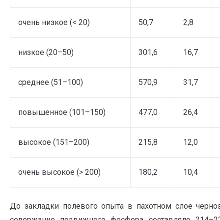
очень низкое (< 20)
50,7
2,8
низкое (20–50)
301,6
16,7
среднее (51–100)
570,9
31,7
повышенное (101–150)
477,0
26,4
высокое (151–200)
215,8
12,0
очень высокое (> 200)
180,2
10,4
До закладки полевого опыта в пахотном слое черно
содержание подвижного фосфора составляло 214–2