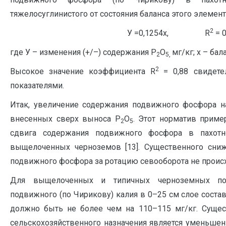
тяжелосуглинистого от состояния баланса этого элемент
2
У =0,1254х, R
= 
где У – изменения (+/–) содержания Р
О
мг/кг; х – бал
2
5,
2
Высокое значение коэффициента R
= 0,88 свидет
показателями.
Итак, увеличение содержания подвижного фосфора на
внесенных сверх выноса Р
О
. Этот норматив пример
2
5
сдвига содержания подвижного фосфора в пахотн
выщелоченных черноземов [13]. Существенного сни
подвижного фосфора за ротацию севооборота не происх
Для выщелоченных и типичных черноземных поч
подвижного (по Чирикову) калия в 0–25 см слое соста
должно быть не более чем на 110–115 мг/кг. Суще
сельскохозяйственного назначения является уменьшен