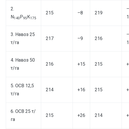
2.
215
–8
219
N
Р
К
1
140
95
175
3. Навоз 25
217
–9
216
т/га
1
4. Навоз 50
216
+15
215
+
т/га
5. ОСВ 12,5
214
+16
215
+
т/га
6. ОСВ 25 т/
215
+26
214
+
га