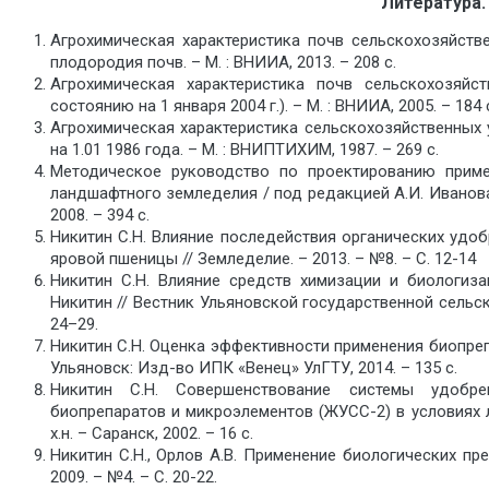
Литература.
Агрохимическая характеристика почв сельскохозяйств
плодородия почв. – М. : ВНИИА, 2013. – 208 с.
Агрохимическая характеристика почв сельскохозяйс
состоянию на 1 января 2004 г.). – М. : ВНИИА, 2005. – 184 
Агрохимическая характеристика сельскохозяйственных
на 1.01 1986 года. – М. : ВНИПТИХИМ, 1987. – 269 с.
Методическое руководство по проектированию приме
ландшафтного земледелия / под редакцией А.И. Иванова,
2008. – 394 с.
Никитин С.Н. Влияние последействия органических удоб
яровой пшеницы // Земледелие. – 2013. – №8. – С. 12-14
Никитин С.Н. Влияние средств химизации и биологиз
Никитин // Вестник Ульяновской государственной сельск
24–29.
Никитин С.Н. Оценка эффективности применения биопреп
Ульяновск: Изд-во ИПК «Венец» УлГТУ, 2014. – 135 с.
Никитин С.Н. Совершенствование системы удобр
биопрепаратов и микроэлементов (ЖУСС-2) в условиях ле
х.н. – Саранск, 2002. – 16 с.
Никитин С.Н., Орлов А.В. Применение биологических пр
2009. – №4. – С. 20-22.