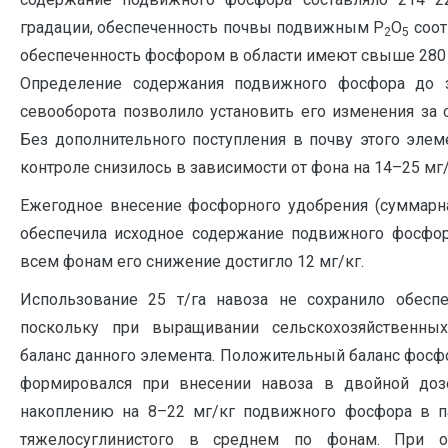
градации, обеспеченность почвы подвижным Р
О
соот
2
5
обеспеченность фосфором в области имеют свыше 280 т
Определение содержания подвижного фосфора до з
севооборота позволило установить его изменения за 
Без дополнительного поступления в почву этого эле
контроле снизилось в зависимости от фона на 14–25 мг/кг
Ежегодное внесение фосфорного удобрения (суммарная
обеспечила исходное содержание подвижного фосфор
всем фонам его снижение достигло 12 мг/кг.
Использование 25 т/га навоза не сохранило обес
поскольку при выращивании сельскохозяйственных
баланс данного элемента. Положительный баланс фосф
формировался при внесении навоза в двойной доз
накоплению на 8–22 мг/кг подвижного фосфора в п
тяжелосуглинистого в среднем по фонам. При от