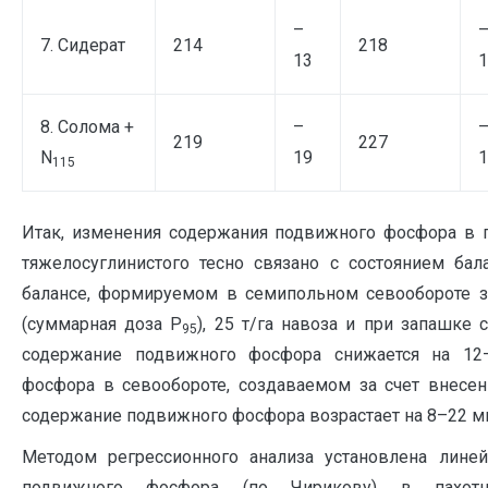
–
7. Сидерат
214
218
13
1
8. Солома +
–
219
227
N
19
1
115
Итак, изменения содержания подвижного фосфора в 
тяжелосуглинистого тесно связано с состоянием бал
балансе, формируемом в семипольном севообороте з
(суммарная доза Р
), 25 т/га навоза и при запашке
95
содержание подвижного фосфора снижается на 12–
фосфора в севообороте, создаваемом за счет внесения
содержание подвижного фосфора возрастает на 8–22 мг
Методом регрессионного анализа установлена лине
подвижного фосфора (по Чирикову) в пахот