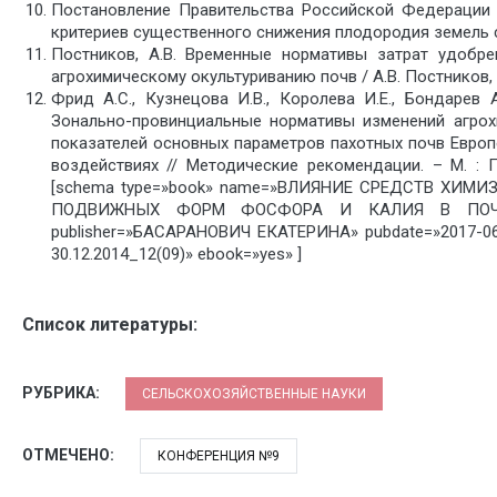
Постановление Правительства Российской Федерации 
критериев существенного снижения плодородия земель 
Постников, А.В. Временные нормативы затрат удобр
агрохимическому окультуриванию почв / А.В. Постников, 
Фрид А.С., Кузнецова И.В., Королева И.Е., Бондарев А.
Зонально-провинциальные нормативы изменений агрох
показателей основных параметров пахотных почв Европ
воздействиях // Методические рекомендации. – М. : По
[schema type=»book» name=»ВЛИЯНИЕ СРЕДСТВ ХИ
ПОДВИЖНЫХ ФОРМ ФОСФОРА И КАЛИЯ В ПОЧВЕ» 
publisher=»БАСАРАНОВИЧ ЕКАТЕРИНА» pubdate=»2017-
30.12.2014_12(09)» ebook=»yes» ]
Список литературы:
РУБРИКА:
СЕЛЬСКОХОЗЯЙСТВЕННЫЕ НАУКИ
ОТМЕЧЕНО:
КОНФЕРЕНЦИЯ №9