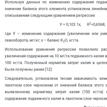
Используя данные по изменению содержания подви
значение баланса этого элемента установлена линейн
описываемая следующим уравнением регрессии:
2
У = 0,103 1х, R
=0,6
где У – изменение содержания (увеличение или ум
севооборота, мг/кг; х – баланс К
О, кг/га.
2
Использование уравнения регрессии позволило рас
увеличения содержания на 10 мг/га подвижного калия 
100 кг/га. Полученный норматив затрат калия в цело
были получены ранее [12].
Следовательно, установлена тесная зависимость из
пахотном слое чернозема от значений баланса этого 
выявленному нормативу затрат калия (100 кг/га) 
содержание подвижного калия в пахотном слое черноз