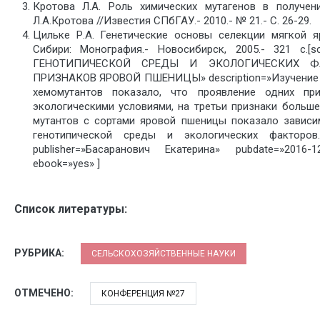
Кротова Л.А. Роль химических мутагенов в получе
Л.А.Кротова //Известия СПбГАУ.- 2010.- № 21.- С. 26-29.
Цильке Р.А. Генетические основы селекции мягкой 
Сибири: Монография.- Новосибирск, 2005.- 321 с.
ГЕНОТИПИЧЕСКОЙ СРЕДЫ И ЭКОЛОГИЧЕСКИХ Ф
ПРИЗНАКОВ ЯРОВОЙ ПШЕНИЦЫ» description=»Изучение в
хемомутантов показало, что проявление одних при
экологическими условиями, на третьи признаки больш
мутантов с сортами яровой пшеницы показало зависи
генотипической среды и экологических факторов
publisher=»Басаранович Екатерина» pubdate=»2016-12-1
ebook=»yes» ]
Список литературы:
РУБРИКА:
СЕЛЬСКОХОЗЯЙСТВЕННЫЕ НАУКИ
ОТМЕЧЕНО:
КОНФЕРЕНЦИЯ №27