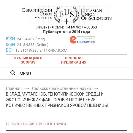
Перейти
к
содержимому
Лицензия СМИ:
ПИ № ФС77-63060
Евразийский Союз Ученых —
Публикуется с 2014 года
публикация научных статей в
ISSN:
Евразийский Союз Ученых — публикация научных статей в
2411-6467 (Print)
ISSN:
2413-9335 (Online)
ежемесячном научном журнале
ежемесячном научном журнале
DOI:
10.31618/esu.2411-6467.8.53.1
ПУБЛИКАЦИЯ В
СРОЧНАЯ
SCOPUS
ПУБЛИКАЦИЯ
MENU
Главная
Сельскохозяйственные науки
ВКЛАД МУТАГЕНОВ, ГЕНОТИПИЧЕСКОЙ СРЕДЫ И
ЭКОЛОГИЧЕСКИХ ФАКТОРОВ В ПРОЯВЛЕНИЕ
КОЛИЧЕСТВЕННЫХ ПРИЗНАКОВ ЯРОВОЙ ПШЕНИЦЫ
СЕЛЬСКОХОЗЯЙСТВЕННЫЕ НАУКИ