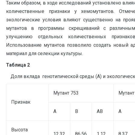
Таким образом, в ходе исследований установлено влиян
количественные признаки у хемомутантов. Отме
экологические условия влияют существенно на проя
мутантов в программы скрещиваний с различным
улучшению отдельных количественных признако
Использование мутантов позволило создать новый 
материал для селекции культуры.
Таблица 2
Доля вклада генотипической среды (А) и экологическ
Мутант 753
Мутант
Признак
А
В
АВ
А
Высота
12,32
86,56
1,12
8,37