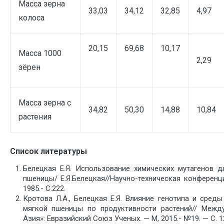
Масса зерна
33,03
34,12
32,85
4,97
колоса
20,15
69,68
10,17
Масса 1000
2,29
зёрен
Масса зерна с
34,82
50,30
14,88
10,84
растения
Список литературы
Белецкая Е.Я. Использование химических мутагенов д
пшеницы/ Е.Я.Белецкая//Научно-техническая конференц
1985.- С.222.
Кротова Л.А., Белецкая Е.Я. Влияние генотипа и сре
мягкой пшеницы по продуктивности растений// Между
Азия»: Евразийский Союз Ученых. — М, 2015.- №19. — С. 1