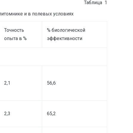
Taблица 1
 питомнике и в полевых условиях
Точность
% биологической
опыта в %
эффективности
2,1
56,6
2,3
65,2