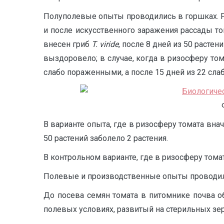
Полуполевые опыты проводились в горшках. 
и после искусственного заражения рассады т
внесен гриб
T.
viride
, после 8 дней из 50 растен
выздоровело; в случае, когда в ризосферу т
слабо пораженными, а после 15 дней из 22 сла
В варианте опыта, где в ризосферу томата внач
50 растений заболело 2 растения.
В контрольном варианте, где в ризосферу том
Полевые и производcтвенные опыты проводилис
До посева семян томата в питомнике почва о
полевых условиях, развитый на стерильных з