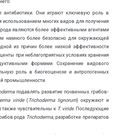
него.
е антибиотики. Они играют ключевую роль в
м использованием многих видов для получения
о рода являются более эффективными агентами
вие намного более безопасно для окружающей
 одной из причин более низкой эффективности
центы при неблагоприятных условиях хранения
одуктивными формами. Сохранение видового
ельную роль в биогеоценозе и антропогенных
ной промышленности.
hoderma
подавлять развитие почвенных грибов-
derma
viride
(
Trichoderma
lignorum
) окружают и
) также чувствительны к
T. viride
. Последующие
грибов рода
Trichoderma
, разработке препаратов