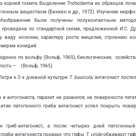
, из корней томата Выделение Trichoderma из образцов п
нным веществом (Бенкен и др., 1972). Изучение морфол
Изображения были получены полуконтактным методом 
оведена по стандартной схеме, предложенной И.С. Дружини
виду колонии, характеру роста мицелия, строению ко
змерам конидий.
воденно по вольфу (Вольф, 1965); биологические, хозяйс
лость — (Вольф, 1965).
етри к 3-х дневной культуре
T
.
basicola
;
антагонист посте
и антогониста, паразит не развился, на поверхности пит
азвития патогенного гриба антагонист успел покрыть пов
н гриб-антагонист, а после четырех дней патогенный
гриба-антагониста показал, что гифы
T.
viride
обвивают ги