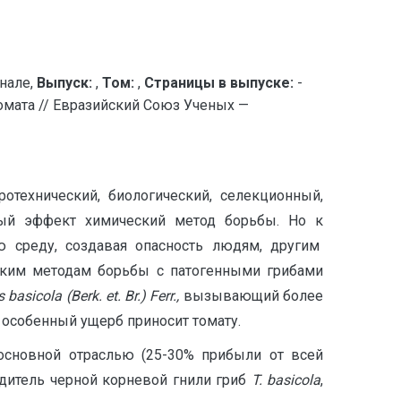
нале,
Выпуск:
,
Том:
,
Страницы в выпуске:
-
омата // Евразийский Союз Ученых —
отехнический, биологический, селекционный,
ьный эффект химический метод борьбы. Но к
 среду, создавая опасность людям, другим
еским методам борьбы с патогенными грибами
s
basicola
(Berk. et. Br.) Ferr.,
вызывающий более
., особенный ущерб приносит томату.
 основной отраслью (25-30% прибыли от всей
дитель черной корневой гнили гриб
T
.
basicola
,