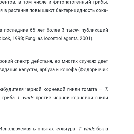
рентов, в том числе и фитопатогенный грибы.
ая в растения повышают бактерицидность сока-
 последние 65 лет более 3 тысяч публикаций
k, 1998; Fungi as iocontrol agents, 2001).
окий спектр действия, во многих случаях дает
вядания капусты, арбуза и кенефа (Федоринчик
збудителя черной корневой гнили томата —
T
.
ь гриба
T.
viride
против черной корневой гнили
 Используемая в опытах культура
T.
viride
была