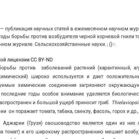
— публикация научных статей в ежемесячном научном жур
тоды борьбы против возбудителя черной корневой гнили т
ом журнале. Сельскохозяйственные науки. ; ():-.
ной лицензии CC BY-ND
рьбы против заболеваний растений (карантинный, агр
, химический) широко используется и дает положител
зуемые химические соединения загрязняют окружающую
 последние годы особое внимание уделяется биологич
аспространен и большой ущерб приносит гриб
T
hielaviopsi
рии он поражает томата, табака, свеклу, фасоль, горох и др
 Аджарии (Грузя) овошоводство является один из них
на томат) и его широкому распространению мешает возбу