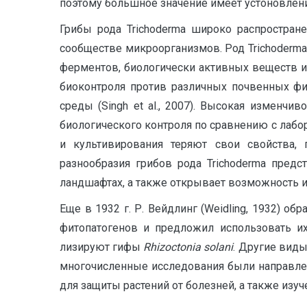
поэтому большное значение имеет устоновлен
Грибы рода Trichoderma широко распростра
сообществе микроорганизмов. Род Trichoderm
ферментов, биологически активных веществ и
биоконтроля против различных почвенных фи
среды (Singh et al., 2007). Высокая изменч
биологического контроля по сравнению с лаб
и культивирования теряют свои свойства,
разнообразия грибов рода Trichoderma пред
ландшафтах, а также открывает возможность 
Еще в 1932 г. Р. Вейдлинг (Weidling, 1932) о
фитопатогенов и предложил использовать и
лизируют гифы
Rhizoctonia solani
. Другие виды
многочисленные исследования были направлен
для защиты растений от болезней, а также изу