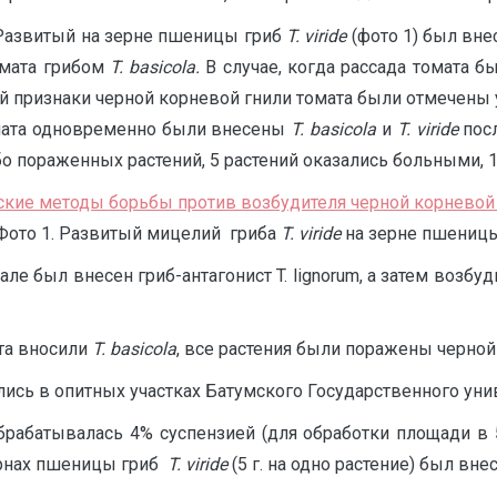
Развитый на зерне пшеницы гриб
T.
viride
(фото 1) был внес
омата грибом
T
.
basicola
.
В случае, когда рассада томата 
ий признаки черной корневой гнили томата были отмечены у 
омата одновременно были внесены
T
.
basicola
и
T.
viride
посл
бо пораженных растений, 5 растений оказались больными,
Фото 1. Развитый мицелий гриба
T
.
viride
на зерне пшениц
але был внесен гриб-антагонист T. lignorum, а затем возбу
ата вносили
T
.
basicola
, все растения были поражены черной
ь в опитных участках Батумского Государственного униве
брабатывалась 4% суспензией (для обработки площади в 
ернах пшеницы гриб
T.
viride
(5 г. на одно растение) был вне