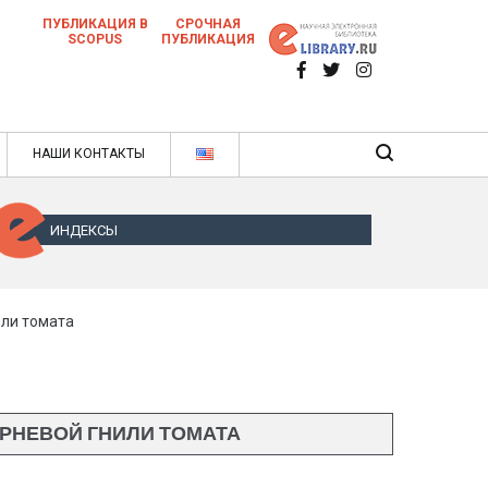
ПУБЛИКАЦИЯ В
СРОЧНАЯ
SCOPUS
ПУБЛИКАЦИЯ
 научных статей в ежемесячном научном
нале
ячном научном журнале
НАШИ КОНТАКТЫ
ИНДЕКСЫ
или томата
РНЕВОЙ ГНИЛИ ТОМАТА