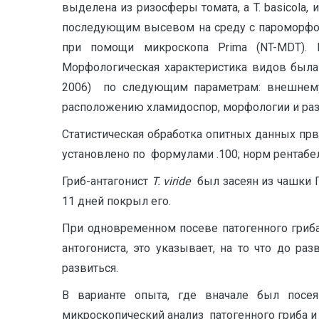
выделена из ризосферы томата, а T. basicola
последующим высевом на среду с пароморфоге
при помощи микроскопа Prima (NT-MDT). 
Морфологическая характеристика видов была пр
2006) по следующим параметрам: внешнему 
расположению хламидоспор, морфологии и ра
Статистическая обработка опитных данных пр
установлено по формулами .100; норм рентабе
Гриб-антагонист
T.
viride
был засеян из чашки П
11 дней покрыл его.
При одновременном посеве патогенного гриба 
антогониста, это указывает, на то что до р
развиться.
В варианте опыта, где вначале был посея
микроскопический анализ патогенного гриба и 