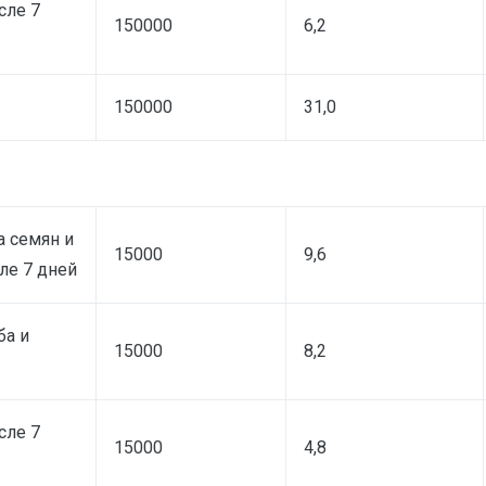
сле 7
150000
6,2
150000
31,0
а семян и
15000
9,6
ле 7 дней
ба и
15000
8,2
сле 7
15000
4,8