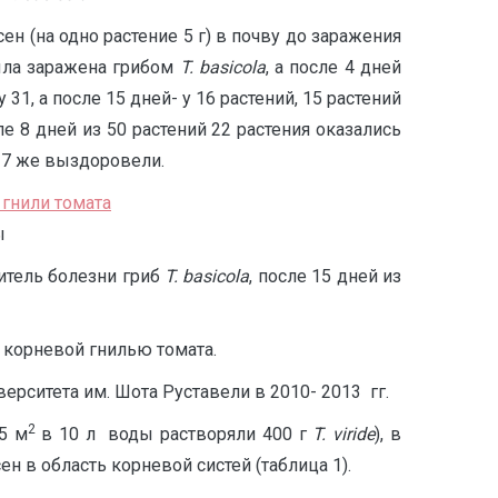
ен (на одно растение 5 г) в почву до заражения
была заражена грибом
T
.
basicola
, а после 4 дней
31, а после 15 дней- у 16 растений, 15 растений
е 8 дней из 50 растений 22 растения оказались
 17 же выздоровели.
ы
дитель болезни гриб
T
.
basicola
, после 15 дней из
 корневой гнилью томата.
рситета им. Шота Руставели в 2010- 2013 гг.
2
5 м
в 10 л воды растворяли 400 г
T.
viride
), в
сен в область корневой систей (таблица 1).