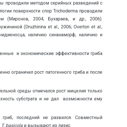
очвы проводили методом серийных разведений с
огии поверхности спор Trichoderma проводили
(Миронов, 2004; Бухараев, и др., 2006).
ной (Druzhinina et al., 2006; Overton et al.,
нидиеносца, наличию синанаморф, наличию и
твенные и экономические эффективности гриба
пенно ограничил рост патогенного гриба и после
ательной среды отмечался рост мицелия только
ерхность субстрата и не дал возможности ему
 гриб, последний не развился. Совместный
ф
T
.
basicola
и вызывают из лизис.