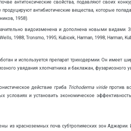
очве антитоксические свойства, подавляют своих конку
ве продуцируют антибиотические вещества, которые попад
иков, 1958).
начительно видоизменена и дополнена новыми видами. За
s, 1988; Tronsmo, 1995; Kubicek, Harman, 1998; Harman, Kubice
ботан и используется препарат триходермии. Он имеет шир
зного увядания хлопчатника и баклажан, фузариозного у
онистическое действие гриба
Trichoderma
viride
против во
ых условиях и установить экономическое эффективност
ены из красноземных почв субтропияеских зон Аджарии.