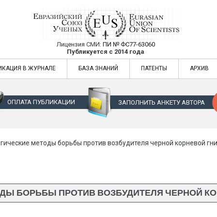
Лицензия СМИ:
ПИ № ФС77-63060
Евразийский Союз Ученых — публикация
Публикуется с 2014 года
жур
Евразийский Союз Ученых — публикация научных статей в ежемес
ИКАЦИЯ В ЖУРНАЛЕ
БАЗА ЗНАНИЙ
ПАТЕНТЫ
АРХИВ
ОПЛАТА ПУБЛИКАЦИИ
ЗАПОЛНИТЬ АНКЕТУ АВТОРА
гические методы борьбы против возбудителя черной корневой гн
ДЫ БОРЬБЫ ПРОТИВ ВОЗБУДИТЕЛЯ ЧЕРНОЙ КО