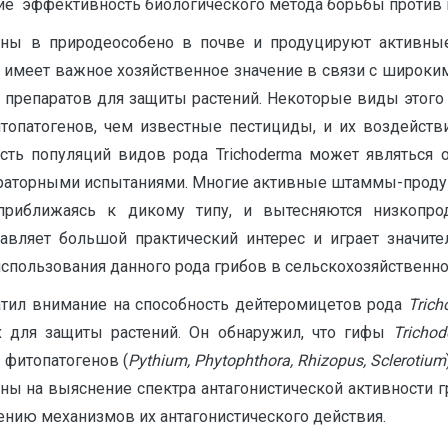
ие эффективность биологического метода борьбы против 
нены в природеособено в почве и продуцируют активны
a имеет важное хозяйственное значение в связи с широки
 препаратов для защиты растений. Некоторые виды этог
топатогенов, чем известные пестициды, и их воздейст
ивость популяций видов рода Trichoderma может являться
ораторными испытаниями. Многие активные штаммы-проду
 приближаясь к дикому типу, и вытесняются низкопр
ставляет большой практический интерес и играет значит
использования данного рода грибов в сельскохозяйствен
братил внимание на способность дейтеромицетов рода
Tric
х для защиты растений. Он обнаружил, что гифы
Tricho
 фитопатогенов (
Pythium, Phytophthora, Rhizopus, Sclerotium
ы на выяснение спектра антагонистической активности 
чению механизмов их антагонистического действия.