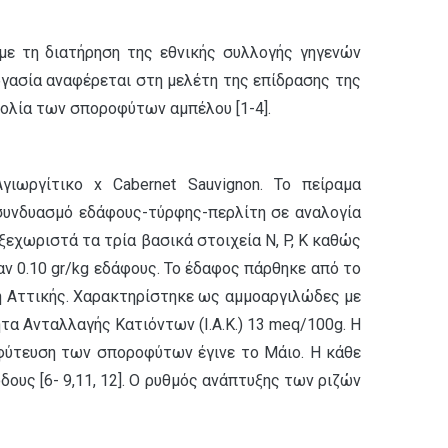
 με τη διατήρηση της εθνικής συλλογής γηγενών
ργασία αναφέρεται στη μελέτη της επίδρασης της
ολία των σποροφύτων αμπέλου [1-4].
ωργίτικο x Cabernet Sauvignon. Το πείραμα
συνδυασμό εδάφους-τύρφης-περλίτη σε αναλογία
ξεχωριστά τα τρία βασικά στοιχεία N, P, K καθώς
αν 0.10 gr/kg εδάφους. Το έδαφος πάρθηκε από το
ση Αττικής. Χαρακτηρίστηκε ως αμμοαργιλώδες με
α Ανταλλαγής Κατιόντων (Ι.Α.Κ.) 13 meq/100g. Η
ταφύτευση των σποροφύτων έγινε το Μάιο. Η κάθε
ους [6- 9,11, 12]. Ο ρυθμός ανάπτυξης των ριζών