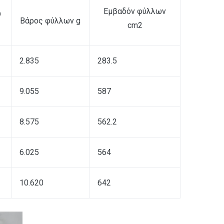
Εμβαδόν φύλλων
υ
Βάρος φύλλων g
cm2
2.835
283.5
9.055
587
8.575
562.2
6.025
564
10.620
642