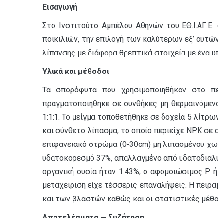
Εισαγωγή
Στο Ινστιτούτο Αμπέλου Αθηνών του ΕΘ.Ι.ΑΓ.Ε.
ποικιλιών, την επιλογή των καλύτερων εξ’ αυτώ
λίπανσης με διάφορα θρεπτικά στοιχεία με ένα 
Υλικά και μέθοδοι
Τα σπορόφυτα που χρησιμοποιηθήκαν στο πε
πραγματοποιήθηκε σε συνθήκες μη θερμαινόμεν
1:1:1. Το μείγμα τοποθετήθηκε σε δοχεία 5 λίτρ
και σύνθετο λίπασμα, το οποίο περιείχε ΝΡΚ σε 
επιφανειακό στρώμα (0-30cm) μη λιπασμένου χωρ
υδατοκορεσμό 37%, απαλλαγμένο από υδατοδιαλυτ
οργανική ουσία ήταν 1.43%, ο αφομοιώσιμος Ρ ή
μεταχείριση είχε τέσσερις επαναλήψεις. Η πειρα
και των βλαστών καθώς και οι στατιστικές μέθοδο
Αποτελέσματα — Συζήτηση