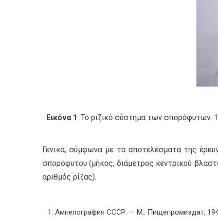
Εικόνα 1
: Το ριζικό σύστημα των σπορόφυτων. 1
Γενικά, σύμφωνα με τα αποτελέσματα της έρευν
σπορόφυτου (μήκος, διάμετρος κεντρικού βλαστο
αριθμός ρίζας).
Ампелография СССР. — М.: Пищепромиздат, 1946