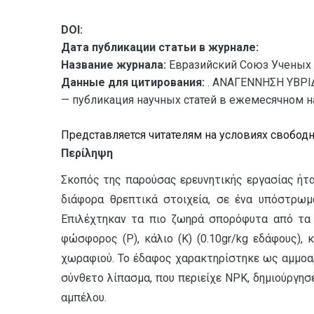
DOI:
Дата публикации статьи в журнале:
Название журнала:
Евразийский Союз Ученых 
Данные для цитирования:
. ΑΝΑΓΕΝΝΗΣΗ ΥΒΡΙ
— публикация научных статей в ежемесячном нау
Представляется читателям на условиях свобод
Περίληψη
Σκοπός της παρούσας ερευνητικής εργασίας ήτα
διάφορα θρεπτικά στοιχεία, σε ένα υπόστρωμα
Επιλέχτηκαν τα πιο ζωηρά σπορόφυτα από τα ζ
φώσφορος (P), κάλιο (K) (0.10gr/kg εδάφους)
χωραφιού. Το έδαφος χαρακτηρίστηκε ως αμμοαργ
σύνθετο λίπασμα, που περιείχε NPK, δημιούργη
αμπέλου.