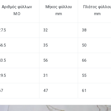
Αριθμός φύλλων
Μήκος φύλλου
Πλάτος φύλλο
Μ.Ο
mm
mm
27.5
32
38
56.5
35
50
43.5
56
66
29.5
31
55
67
47
61