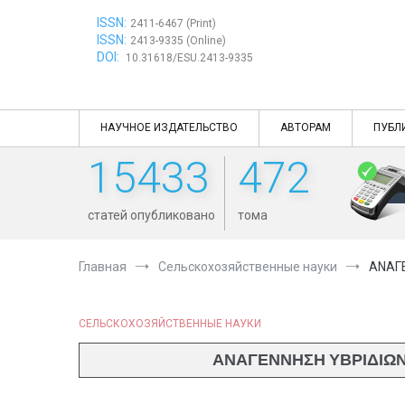
Перейти
ISSN:
к
2411-6467 (Print)
ISSN:
содержимому
2413-9335 (Online)
DOI:
10.31618/ESU.2413-9335
НАУЧНОЕ ИЗДАТЕЛЬСТВО
АВТОРАМ
ПУБЛ
15433
472
статей опубликовано
тома
Главная
Сельскохозяйственные науки
ΑΝΑΓΕ
СЕЛЬСКОХОЗЯЙСТВЕННЫЕ НАУКИ
ΑΝΑΓΕΝΝΗΣΗ ΥΒΡΙΔΙΩΝ