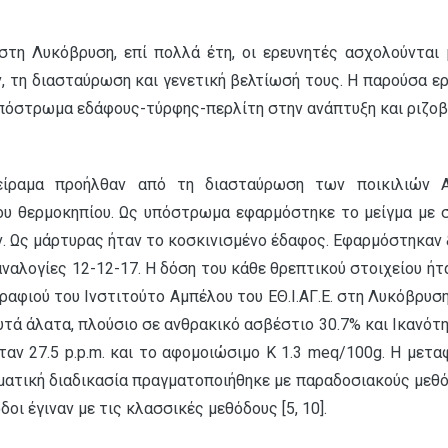
 στη Λυκόβρυση, επί πολλά έτη, οι ερευνητές ασχολούνται
ν, τη διασταύρωση και γενετική βελτίωσή τους. Η παρούσα ε
υπόστρωμα εδάφους-τύρφης-περλίτη στην ανάπτυξη και ριζοβ
ίραμα προήλθαν από τη διασταύρωση των ποικιλιών Αγι
ου θερμοκηπίου. Ως υπόστρωμα εφαρμόστηκε το μείγμα με 
ων. Ως μάρτυρας ήταν το κοσκινισμένο έδαφος. Εφαρμόστηκαν 
αναλογίες 12-12-17. Η δόση του κάθε θρεπτικού στοιχείου ήτ
αφιού του Ινστιτούτο Αμπέλου του ΕΘ.Ι.ΑΓ.Ε. στη Λυκόβρυ
ά άλατα, πλούσιο σε ανθρακικό ασβέστιο 30.7% και Ικανότητ
ταν 27.5 p.p.m. και το αφομοιώσιμο Κ 1.3 meq/100g. Η με
ματική διαδικασία πραγματοποιήθηκε με παραδοσιακούς μεθόδ
ι έγιναν με τις κλασσικές μεθόδους [5, 10].