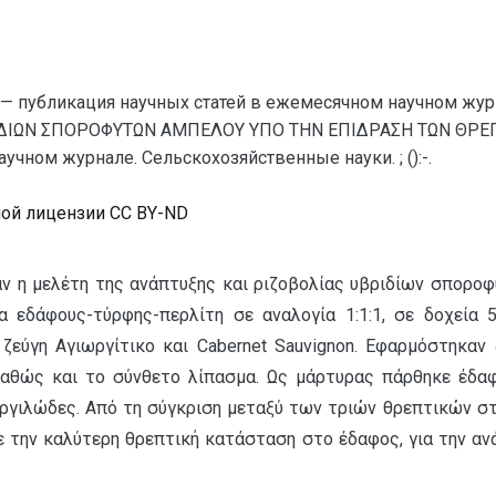
— публикация научных статей в ежемесячном научном жур
ΔΙΩΝ ΣΠΟΡΟΦΥΤΩΝ ΑΜΠΕΛΟΥ ΥΠΟ ΤΗΝ ΕΠΙΔΡΑΣΗ ΤΩΝ ΘΡΕΠΤ
чном журнале. Сельскохозяйственные науки. ; ():-.
ной лицензии CC BY-ND
ν η μελέτη της ανάπτυξης και ριζοβολίας υβριδίων σποροφ
 εδάφους-τύρφης-περλίτη σε αναλογία 1:1:1, σε δοχεία 5
εύγη Αγιωργίτικο και Cabernet Sauvignon. Εφαρμόστηκαν 
, καθώς και το σύνθετο λίπασμα. Ως μάρτυρας πάρθηκε έδ
ιλώδες. Από τη σύγκριση μεταξύ των τριών θρεπτικών στοι
σε την καλύτερη θρεπτική κατάσταση στο έδαφος, για την α