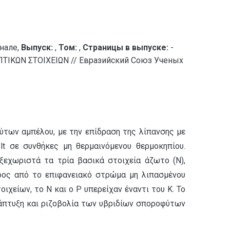
нале,
Выпуск:
,
Том:
,
Страницы в выпуске:
-
ΙΚΩΝ ΣΤΟΙΧΕΙΩΝ // Евразийский Союз Ученых
ύτων αμπέλου, με την επίδραση της λίπανσης με
lt σε συνθήκες μη θερμαινόμενου θερμοκηπίου.
ξεχωριστά τα τρία βασικά στοιχεία άζωτο (Ν),
αφος από το επιφανειακό στρώμα μη λιπασμένου
χείων, το Ν και ο Ρ υπερείχαν έναντι του Κ. Το
νάπτυξη και ριζοβολία των υβριδίων σποροφύτων