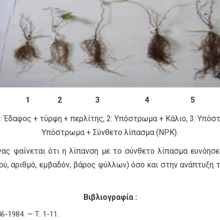
1
2
3
4
5
: Έδαφος + τύρφη + περλίτης, 2: Υπόστρωμα + Κάλιο, 3: Υπό
Υπόστρωμα + Σύνθετο λίπασμα (NPK).
ας φαίνεται ότι η λίπανση με το σύνθετο λίπασμα ευνόησ
ύ, αριθμό, εμβαδόν, βάρος φύλλων) όσο και στην ανάπτυξη το
Βιβλιογραφία :
-1984. — Т. 1-11.