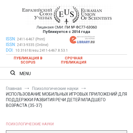
Перейти
к
содержимому
Лицензия СМИ:
ПИ № ФС77-63060
Евразийский Союз Ученых —
Публикуется с 2014 года
публикация научных статей в
ISSN:
Евразийский Союз Ученых — публикация научных статей в
2411-6467 (Print)
ISSN:
2413-9335 (Online)
ежемесячном научном журнале
ежемесячном научном журнале
DOI:
10.31618/esu.2411-6467.8.53.1
ПУБЛИКАЦИЯ В
СРОЧНАЯ
SCOPUS
ПУБЛИКАЦИЯ
MENU
Главная
Психологические науки
ИСПОЛЬЗОВАНИЕ МОБИЛЬНЫХ ИГРОВЫХ ПРИЛОЖЕНИЙ ДЛЯ
ПОДДЕРЖКИ РАЗВИТИЯ РЕЧИ ДЕТЕЙ МЛАДШЕГО
ВОЗРАСТА (35-37)
ПСИХОЛОГИЧЕСКИЕ НАУКИ