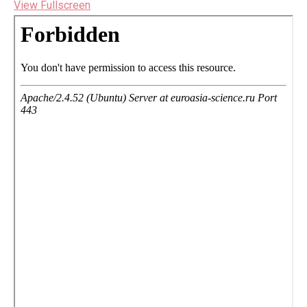
View Fullscreen
Перейти
к
содержимому
PDF