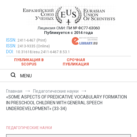
Перейти
к
содержимому
Лицензия СМИ:
ПИ № ФС77-63060
Евразийский Союз Ученых —
Публикуется с 2014 года
публикация научных статей в
ISSN:
Евразийский Союз Ученых — публикация научных статей в
2411-6467 (Print)
ISSN:
2413-9335 (Online)
ежемесячном научном журнале
ежемесячном научном журнале
DOI:
10.31618/esu.2411-6467.8.53.1
ПУБЛИКАЦИЯ В
СРОЧНАЯ
SCOPUS
ПУБЛИКАЦИЯ
MENU
Главная
Педагогические науки
«SOME ASPECTS OF PREDICATIVE VOCABULARY FORMATION
IN PRESCHOOL CHILDREN WITH GENERAL SPEECH
UNDERDEVELOPMENT» (33-34)
ПЕДАГОГИЧЕСКИЕ НАУКИ