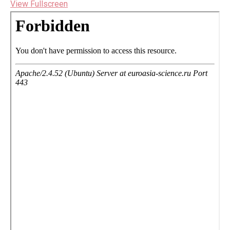
View Fullscreen
Перейти
к
содержимому
PDF