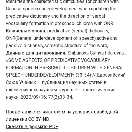
identifies the characteristic difficulties for children with
General speech underdevelopment when updating the
predicative dictionary and the direction of verbal
vocabulary formation in preschool children with ONR.
Ключевые слова:
predicative (verbal) dictionary,
ONR(General underdevelopment of speech),active and
passive dictionary,semantic structure of the word,
Данные для цитирования:
Shibanova Gulfiya Ildarovna .
«SOME ASPECTS OF PREDICATIVE VOCABULARY
FORMATION IN PRESCHOOL CHILDREN WITH GENERAL
SPEECH UNDERDEVELOPMENT» (33-34) // Евразийский
Союз Ученых — публикация научных статей в
ежемесячном научном журнале. Педагогические
науки. 2020/09/16; 77(2):33-34.
Представляется читателям на условиях свободной
лицензии CC BY-ND
Скачать в формате PDF