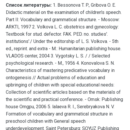
Список литературы:
1. Bessonova T. P., Gribova O. E.
Didactic material on the examination of children's speech.
Part II: Vocabulary and grammatical structure. - Moscow:
ARKTI, 1997 2. Volkova L. C. obstetrics and gynecology:
Textbook for stud. defector. FAK. PED. no. studies'.
institutions'./ Under the editorship of L. S. Volkova. - 5th
ed., reprint. and extra - M.: Humanitarian publishing house.
VLADOS center, 2004 3. Vygotsky L. S. / / Selected
psychological research. - M., 1956 4. Konovalova S. N.
Characteristics of mastering predicative vocabulary in
ontogenesis // Actual problems of education and
upbringing of children with special educational needs:
Collection of scientific articles based on the materials of
the scientific and practical conference. - Omsk: Publishing
house Omgpu, 2006 5. lalaeva R. I., Serebryakova N. V.
Formation of vocabulary and grammatical structure in
preschool children with General speech
underdevelopment. Saint Petersburg: SOYUZ Publishing