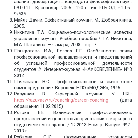
анализ : диссертация … кандидата философских наук :
09.00.11.- Краснодар, 2006.- 190 с.: ил. РГБ ОД, 61 06-
9/535
Майлз Дауни. Эффективный коучинг. М., Добрая книга.
2005.
Никитина Т.А. Социально-психологические аспекты
управления: коучинг. Учебное пособие / Т.А. Никитина,
М.А. Шаталина. — Самара, 2008. , стр. 7
Панкратова И.А., Рогова Е.Е. Особенности связи
профессиональной направленности и представлений
об успешной профессиональной деятельности
студентов // Интернет-журнал «НАУКОВЕДЕНИЕ» №3
2012
Пряжников Н.С. Профессиональное и личностное
самоопределение. Воронеж: НПО «МОДЭК», 1996.
Разуваев В. Карьерный коучинг // URL:
https://razuvaew.ru/coaching/career-coaching
(дата
обращения 11.02.2015)
Рогова Е.Е. Взаимосвязь профессиональных
представлений и ценностных ориентаций в карьере в
студенческом возрасте / 12.2013 Номер: Выпуск №7-
2013 г.
Рубцова С.Ю. Формирование готовности