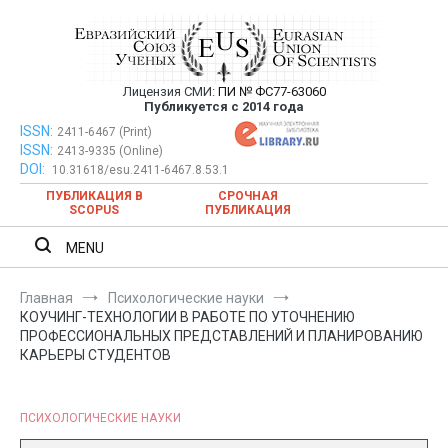
Перейти
к
содержимому
Лицензия СМИ:
ПИ № ФС77-63060
Евразийский Союз Ученых —
Публикуется с 2014 года
публикация научных статей в
ISSN:
Евразийский Союз Ученых — публикация научных статей в
2411-6467 (Print)
ISSN:
2413-9335 (Online)
ежемесячном научном журнале
ежемесячном научном журнале
DOI:
10.31618/esu.2411-6467.8.53.1
ПУБЛИКАЦИЯ В
СРОЧНАЯ
SCOPUS
ПУБЛИКАЦИЯ
MENU
Главная
Психологические науки
КОУЧИНГ-ТЕХНОЛОГИИ В РАБОТЕ ПО УТОЧНЕНИЮ
ПРОФЕССИОНАЛЬНЫХ ПРЕДСТАВЛЕНИЙ И ПЛАНИРОВАНИЮ
КАРЬЕРЫ СТУДЕНТОВ
ПСИХОЛОГИЧЕСКИЕ НАУКИ