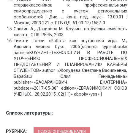
старшеклассников к профессиональному
самоопределению с учетом региональных
особенностей : Дис. … канд. пед. наук : 13.00.01 :
Москва, 2003 221 c. РГБ ОД, 61:03-13/1687-0
Савкин А., Данилова М. Коучинг по-русски: смелость
желать. СПб. РЕЧЬ, 2003
Тимоти Голви «Работа как внутренняя игра. М.,
Альпина Бизнес букс. 2005.[schema type=»book»
name=»КОУЧИНГ-ТЕХНОЛОГИИ В РАБОТЕ ПО
УТОЧНЕНИЮ ПРОФЕССИОНАЛЬНЫХ
ПРЕДСТАВЛЕНИЙ И ПЛАНИРОВАНИЮ КАРЬЕРЫ
СТУДЕНТОВ» author=»Жолудева Светлана Васильевна,
Барабаш Юлия Геннадьевна»
publisher=»БАСАРАНОВИЧ ЕКАТЕРИНА»
pubdate=»2017-05-08″ edition=»ЕВРАЗИЙСКИЙ СОЮЗ
УЧЕНЫХ_ 28.02.2015_02(11)» ebook=»yes» ]
Список литературы:
РУБРИКА:
ПСИХОЛОГИЧЕСКИЕ НАУКИ