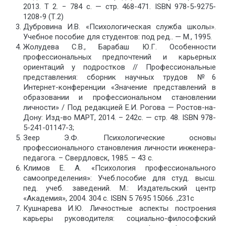
2013. Т 2. − 784 с. — стр. 468-471. ISBN 978-5-9275-
1208-9 (Т.2)
Дубровина И.В. «Психологическая служба школы».
Учебное пособие для студентов: под ред.. — М., 1995.
Жолудева С.В., Барабаш Ю.Г. Особенности
профессиональных предпочтений и карьерных
ориентаций у подростков // Профессиональные
представления: сборник научных трудов №6
Интернет-конференции «Значение представлений в
образовании и профессиональном становлении
личности» / Под редакцией Е.И. Рогова — Ростов-на-
Дону: Изд-во МАРТ, 2014. – 242с. — стр. 48. ISBN 978-
5-241-01147-3;
Зеер Э.Ф. Психологические основы
профессионального становления личности инженера-
педагога. – Свердловск, 1985. – 43 с.
Климов Е. А. «Психолоrия профессиональноrо
самоопределения»: Учеб.пособие для студ. высш.
пед. учеб. заведений. М.: Издательский центр
«Академия», 2004. 304 с. ISBN 5 7695 15066. ,231c
Кушнарева И.Ю. Личностные аспекты построения
карьеры руководителя: социально-философский