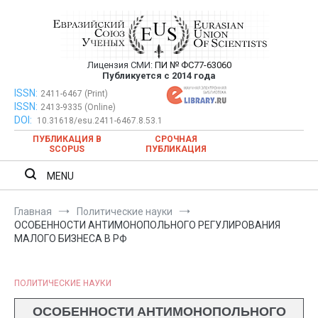
Перейти
к
содержимому
Лицензия СМИ:
ПИ № ФС77-63060
Евразийский Союз Ученых —
Публикуется с 2014 года
публикация научных статей в
ISSN:
Евразийский Союз Ученых — публикация научных статей в
2411-6467 (Print)
ISSN:
2413-9335 (Online)
ежемесячном научном журнале
ежемесячном научном журнале
DOI:
10.31618/esu.2411-6467.8.53.1
ПУБЛИКАЦИЯ В
СРОЧНАЯ
SCOPUS
ПУБЛИКАЦИЯ
MENU
Главная
Политические науки
ОСОБЕННОСТИ АНТИМОНОПОЛЬНОГО РЕГУЛИРОВАНИЯ
МАЛОГО БИЗНЕСА В РФ
ПОЛИТИЧЕСКИЕ НАУКИ
ОСОБЕННОСТИ АНТИМОНОПОЛЬНОГО