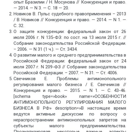
опыт Бразилии / Н. Мосунова // Конкуренция и право.
— 2014. — N 3. — С. 18 — 20.
Новиков В. Пульс судебного правоприменения – 2013
/ В. Новиков // Конкуренция и право. — 2014. — N 1. —
С. 32.
О защите конкуренции: федеральный закон от 26
июля 2006 г. N 135-ФЗ: по сост. на 13 июля 2015 г. //
Собрание законодательства Российской Федерации.
– 2006. — N 31 (1 ч.). — Ст. 3434.
О развитии малого и среднего предпринимательства в
Российской Федерации: федеральный закон от 24
июля 2007 г. N 209-ФЗ // Собрание законодательства
Российской Федерации. – 2007. — N 31. — Ст. 4006.
Свечников Е. Проблемы антимонопольного
регулирования малого бизнеса / Е. Свечников //
Конкуренция и право. — 2015. — N 1. — С. 43-46.
[schema type=»book» name=»ОСОБЕННОСТИ
АНТИМОНОПОЛЬНОГО РЕГУЛИРОВАНИЯ МАЛОГО
БИЗНЕСА В РФ» description=»В настоящее время
ведутся активные дискуссии по вопросу о
нераспространении антимонопольных запретов на
субъекты малого предпринимательства.
Проанализировав некоторые важные аспекты