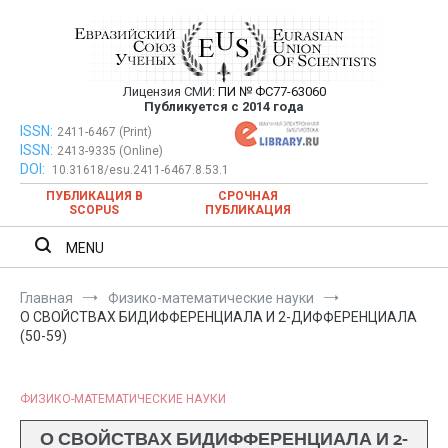
Перейти
к
содержимому
Лицензия СМИ:
ПИ № ФС77-63060
Евразийский Союз Ученых —
Публикуется с 2014 года
публикация научных статей в
ISSN:
Евразийский Союз Ученых — публикация научных статей в
2411-6467 (Print)
ISSN:
2413-9335 (Online)
ежемесячном научном журнале
ежемесячном научном журнале
DOI:
10.31618/esu.2411-6467.8.53.1
ПУБЛИКАЦИЯ В
СРОЧНАЯ
SCOPUS
ПУБЛИКАЦИЯ
MENU
Главная
Физико-математические науки
О СВОЙСТВАХ БИДИФФЕРЕНЦИАЛА И 2-ДИФФЕРЕНЦИАЛА
(50-59)
ФИЗИКО-МАТЕМАТИЧЕСКИЕ НАУКИ
О СВОЙСТВАХ БИДИФФЕРЕНЦИАЛА И 2-