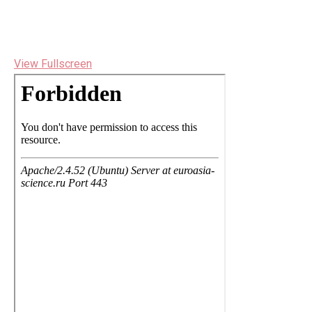
View Fullscreen
Перейти
к
содержимому
PDF