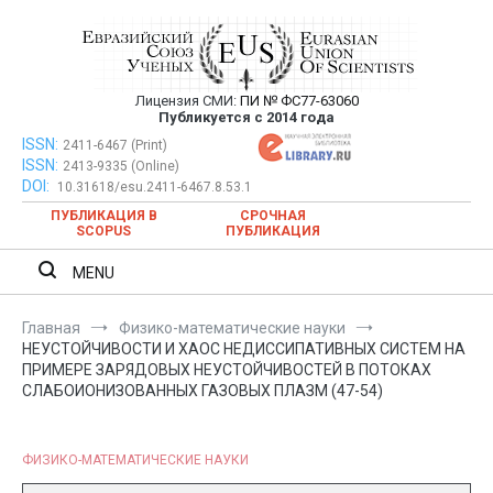
Перейти
к
содержимому
Лицензия СМИ:
ПИ № ФС77-63060
Евразийский Союз Ученых —
Публикуется с 2014 года
публикация научных статей в
ISSN:
Евразийский Союз Ученых — публикация научных статей в
2411-6467 (Print)
ISSN:
2413-9335 (Online)
ежемесячном научном журнале
ежемесячном научном журнале
DOI:
10.31618/esu.2411-6467.8.53.1
ПУБЛИКАЦИЯ В
СРОЧНАЯ
SCOPUS
ПУБЛИКАЦИЯ
MENU
Главная
Физико-математические науки
НЕУСТОЙЧИВОСТИ И ХАОС НЕДИССИПАТИВНЫХ СИСТЕМ НА
ПРИМЕРЕ ЗАРЯДОВЫХ НЕУСТОЙЧИВОСТЕЙ В ПОТОКАХ
СЛАБОИОНИЗОВАННЫХ ГАЗОВЫХ ПЛАЗМ (47-54)
ФИЗИКО-МАТЕМАТИЧЕСКИЕ НАУКИ