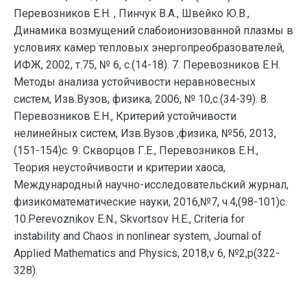
Перевозников Е.Н. , Пинчук В.А., Швейко Ю.В.,
Динамика возмущений слабоионизованной плазмы в
условиях камер тепловых энергопреобразователей,
ИФЖ, 2002, т.75, № 6, с.(14-18). 7. Перевозников Е.Н.
Методы анализа устойчивости неравновесных
систем, Изв.Вузов, физика, 2006, № 10,с.(34-39). 8.
Перевозников Е.Н., Критерий устойчивости
нелинейных систем, Изв.Вузов ,физика, №56, 2013,
(151-154)с. 9. Скворцов Г.Е., Перевозников Е.Н.,
Теория неустойчивости и критерии хаоса,
Международный научно-исследовательский журнал,
физикоматематические науки, 2016,№7, ч.4,(98-101)с.
10.Perevoznikov E.N., Skvortsov H.E., Criteria for
instability and Chaos in nonlinear system, Journal of
Applied Mathematics and Physics, 2018,v 6, №2,p(322-
328).