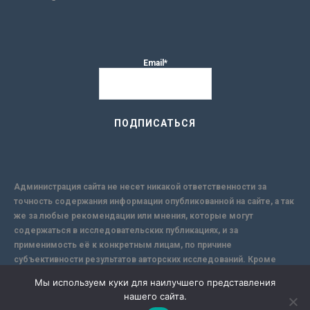
Email*
Администрация сайта не несет никакой ответственности за
точность содержания информации опубликованной на сайте, а так
же за любые рекомендации или мнения, которые могут
содержаться в исследовательских публикациях, и за
применимость её к конкретным лицам, по причине
субъективности результатов авторских исследований. Кроме
того, поскольку интернет не обеспечивает в полной мере
Мы используем куки для наилучшего представления
надежной защиты информации, Сайт не несет ответственности за
нашего сайта.
информацию, присылаемую через интернет.