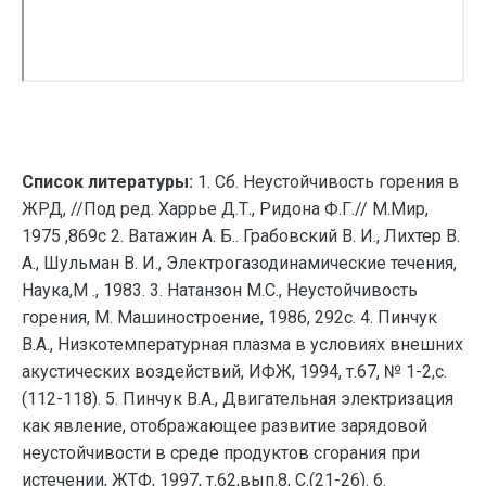
Список литературы:
1. Сб. Неустойчивость горения в
ЖРД, //Под ред. Харрье Д.Т., Ридона Ф.Г.// М.Мир,
1975 ,869с 2. Ватажин А. Б.. Грабовский В. И., Лихтер В.
А., Шульман В. И., Электрогазодинамические течения,
Наука,М ., 1983. 3. Натанзон М.С., Неустойчивость
горения, М. Машиностроение, 1986, 292с. 4. Пинчук
В.А., Низкотемпературная плазма в условиях внешних
акустических воздействий, ИФЖ, 1994, т.67, № 1-2,с.
(112-118). 5. Пинчук В.А., Двигательная электризация
как явление, отображающее развитие зарядовой
неустойчивости в среде продуктов сгорания при
истечении, ЖТФ, 1997, т.62,вып.8, С.(21-26). 6.