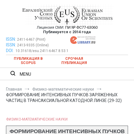
Перейти
к
содержимому
Лицензия СМИ:
ПИ № ФС77-63060
Евразийский Союз Ученых —
Публикуется с 2014 года
публикация научных статей в
ISSN:
Евразийский Союз Ученых — публикация научных статей в
2411-6467 (Print)
ISSN:
2413-9335 (Online)
ежемесячном научном журнале
ежемесячном научном журнале
DOI:
10.31618/esu.2411-6467.8.53.1
ПУБЛИКАЦИЯ В
СРОЧНАЯ
SCOPUS
ПУБЛИКАЦИЯ
MENU
Главная
Физико-математические науки
ФОРМИРОВАНИЕ ИНТЕНСИВНЫХ ПУЧКОВ ЗАРЯЖЕННЫХ
ЧАСТИЦ В ТРАНСАКСИАЛЬНОЙ КАТОДНОЙ ЛИНЗЕ (29-32)
ФИЗИКО-МАТЕМАТИЧЕСКИЕ НАУКИ
ФОРМИРОВАНИЕ ИНТЕНСИВНЫХ ПУЧКОВ