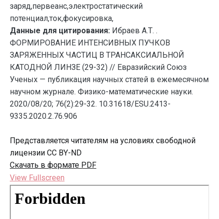
заряд,первеанс,электростатический
потенциал,ток,фокусировка,
Данные для цитирования:
Ибраев А.Т. .
ФОРМИРОВАНИЕ ИНТЕНСИВНЫХ ПУЧКОВ
ЗАРЯЖЕННЫХ ЧАСТИЦ В ТРАНСАКСИАЛЬНОЙ
КАТОДНОЙ ЛИНЗЕ (29-32) // Евразийский Союз
Ученых — публикация научных статей в ежемесячном
научном журнале. Физико-математические науки.
2020/08/20; 76(2):29-32. 10.31618/ESU.2413-
9335.2020.2.76.906
Представляется читателям на условиях свободной
лицензии CC BY-ND
Скачать в формате PDF
View Fullscreen
Перейти
к
содержимому