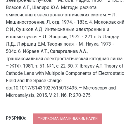
электронных пучков. – М.: Сов. Радио, 1956. – 215с. 3.
Власов А.Г., Шапиро Ю.А. Методы расчета
эмиссионных электронно-оптических систем. – Л.:
Машиностроение, Л. отд. 1974. - 183с. 4. Молоковский
С.И., Сушков А.Д. Интенсивные электронные и
ионные пучки. – Л.: Энергия, 1972. - 271 с. 5. Ландау
Л.Д., Лифшиц Е.М. Теория поля. - М.: Наука, 1973 -
504с. 6. Ибраев А.Т., Сапаргалиев А.А.,
Трансаксиальная электростатическая катодная линза.
– ЖТФ, 1981, т. 51, №1, с. 22-30. 7. Ibrayev A.T. Theory of
Cathode Lens with Multipole Components of Electrostatic
Field and the Space Charge.
doi:10.1017/S1431927615013495. – Microscopy and
Microanalysis, 2015, V. 21, N6, P. 270-275.
РУБРИКА:
ФИЗИКО-МАТЕМАТИЧЕСКИЕ НАУКИ