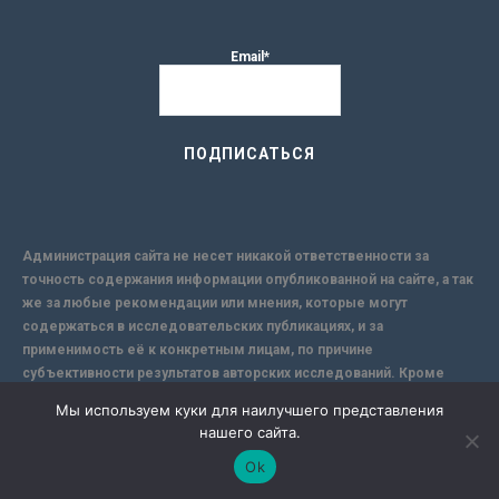
Email*
Администрация сайта не несет никакой ответственности за
точность содержания информации опубликованной на сайте, а так
же за любые рекомендации или мнения, которые могут
содержаться в исследовательских публикациях, и за
применимость её к конкретным лицам, по причине
субъективности результатов авторских исследований. Кроме
того, поскольку интернет не обеспечивает в полной мере
Мы используем куки для наилучшего представления
надежной защиты информации, Сайт не несет ответственности за
нашего сайта.
информацию, присылаемую через интернет.
Ok
-->