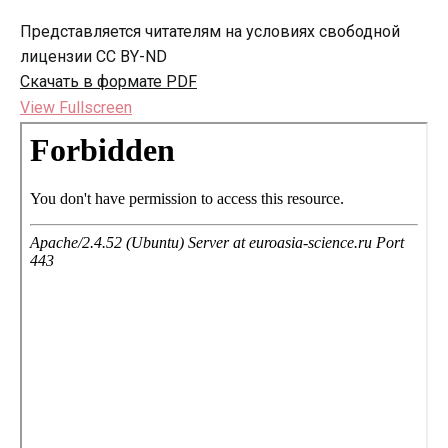
Представляется читателям на условиях свободной
лицензии CC BY-ND
Скачать в формате PDF
View Fullscreen
Перейти
к
содержимому
PDF