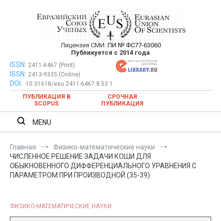
Перейти
к
содержимому
Лицензия СМИ:
ПИ № ФС77-63060
Евразийский Союз Ученых —
Публикуется с 2014 года
публикация научных статей в
ISSN:
Евразийский Союз Ученых — публикация научных статей в
2411-6467 (Print)
ISSN:
2413-9335 (Online)
ежемесячном научном журнале
ежемесячном научном журнале
DOI:
10.31618/esu.2411-6467.8.53.1
ПУБЛИКАЦИЯ В
СРОЧНАЯ
SCOPUS
ПУБЛИКАЦИЯ
MENU
Главная
Физико-математические науки
ЧИСЛЕННОЕ РЕШЕНИЕ ЗАДАЧИ КОШИ ДЛЯ
ОБЫКНОВЕННОГО ДИФФЕРЕНЦИАЛЬНОГО УРАВНЕНИЯ С
ПАРАМЕТРОМ ПРИ ПРОИЗВОДНОЙ (35-39)
ФИЗИКО-МАТЕМАТИЧЕСКИЕ НАУКИ