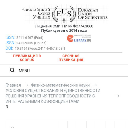
Перейти
к
содержимому
Лицензия СМИ:
ПИ № ФС77-63060
Евразийский Союз Ученых —
Публикуется с 2014 года
публикация научных статей в
ISSN:
Евразийский Союз Ученых — публикация научных статей в
2411-6467 (Print)
ISSN:
2413-9335 (Online)
ежемесячном научном журнале
ежемесячном научном журнале
DOI:
10.31618/esu.2411-6467.8.53.1
ПУБЛИКАЦИЯ В
СРОЧНАЯ
SCOPUS
ПУБЛИКАЦИЯ
MENU
Главная
Физико-математические науки
УСЛОВИЯ СУЩЕСТВОВАНИЯ И ЕДИНСТВЕННОСТИ
РЕШЕНИЯ УРАВНЕНИЯ ТЕПЛОПРОВОДНОСТИ С
ИНТЕГРАЛЬНЫМИ КОЭФФИЦИЕНТАМИ
3