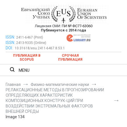
Перейти
к
содержимому
Лицензия СМИ:
ПИ № ФС77-63060
Евразийский Союз Ученых —
Публикуется с 2014 года
публикация научных статей в
ISSN:
Евразийский Союз Ученых — публикация научных статей в
2411-6467 (Print)
ISSN:
2413-9335 (Online)
ежемесячном научном журнале
ежемесячном научном журнале
DOI:
10.31618/esu.2411-6467.8.53.1
ПУБЛИКАЦИЯ В
СРОЧНАЯ
SCOPUS
ПУБЛИКАЦИЯ
MENU
Главная
Физико-математические науки
РЕЛАКСАЦИОННЫЕ МЕТОДЫ В ПРОГНОЗИРОВАНИИ
ОПРЕДЕЛЯЮЩИХ ХАРАКТЕРИСТИК
КОМПОЗИЦИОННЫХ КОНСТРУК-ЦИЙ ПРИ
ВОЗДЕЙСТВИИ ЭКСТРЕМАЛЬНЫХ ФАКТОРОВ
ВНЕШНЕЙ СРЕДЫ
Image 134