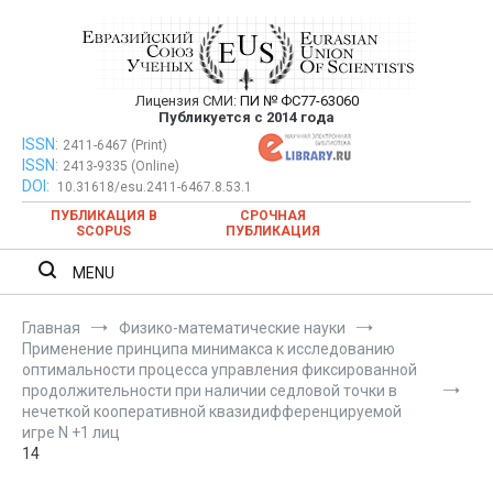
Перейти
к
содержимому
Лицензия СМИ:
ПИ № ФС77-63060
Евразийский Союз Ученых —
Публикуется с 2014 года
публикация научных статей в
ISSN:
Евразийский Союз Ученых — публикация научных статей в
2411-6467 (Print)
ISSN:
2413-9335 (Online)
ежемесячном научном журнале
ежемесячном научном журнале
DOI:
10.31618/esu.2411-6467.8.53.1
ПУБЛИКАЦИЯ В
СРОЧНАЯ
SCOPUS
ПУБЛИКАЦИЯ
MENU
Главная
Физико-математические науки
Применение принципа минимакса к исследованию
оптимальности процесса управления фиксированной
продолжительности при наличии седловой точки в
нечеткой кооперативной квазидифференцируемой
игре N +1 лиц
14