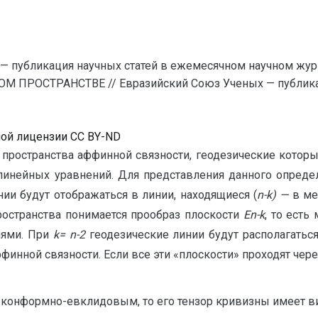
— публикация научных статей в ежемесячном научном жур
М ПРОСТРАНСТВЕ // Евразийский Союз Ученых — публика
ной лицензии CC BY-ND
 пространства аффинной связности, геодезические котор
инейных уравнений. Для представления данного опреде
нии будут отображаться в линии, находящиеся (
n-k) —
в ме
ространства понимается прообраз плоскости
En-k
, то есть
ями. При
k= n-2
геодезические линии будут располагатьс
инной связности. Если все эти «плоскости» проходят чере
я конформно-евклидовым, то его тензор кривизны имеет в