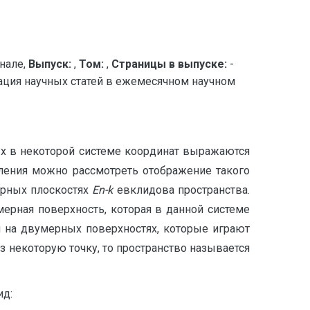
нале,
Выпуск:
,
Том:
,
Страницы в выпуске:
-
ция научных статей в ежемесячном научном
ых в некоторой системе координат выражаются
ления можно рассмотреть отображение такого
рных плоскостях
E
n-k
евклидова пространства.
 мерная поверхность, которая в данной системе
я на двумерных поверхностях, которые играют
з некоторую точку, то пространство называется
ид: