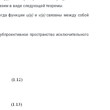
разим в виде следующей теоремы.
когда функции
u(a)
и
v(a)
связаны между собой
субпроективное пространство исключительного