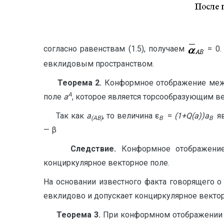
согласно равенствам (1.5), получаем
= 0.
евклидовым пространством.
Теорема 2.
Конформное отображение меж
A
поле
a
, которое является торсообразующим в
Так как
a
, то величина ε
=
(1+Q(a))a
яв
(AB)
B
B
— β
Следствие.
Конформное отображени
конциркулярное векторное поле.
На основании известного факта говорящего о 
евклидово и допускает конциркулярное векто
Теорема 3.
При конформном отображении 