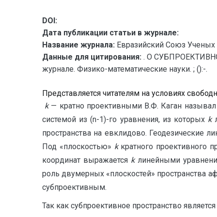
DOI:
Дата публикации статьи в журнале:
Название журнала:
Евразийский Союз Ученых 
Данные для цитирования:
. О СУБПРОЕКТИВНО
журнале. Физико-математические науки. ; ():-.
Представляется читателям на условиях свобод
k
— кратно проективными В.Ф. Каган называл
системой из (n-1)-го уравнения, из которых
k
л
пространства на евклидово. Геодезические ли
Под «плоскостью»
k
кратного проективного п
координат выражается
k
линейными уравнени
роль двумерных «плоскостей» пространства афф
субпроективным.
Так как субпроективное пространство являетс