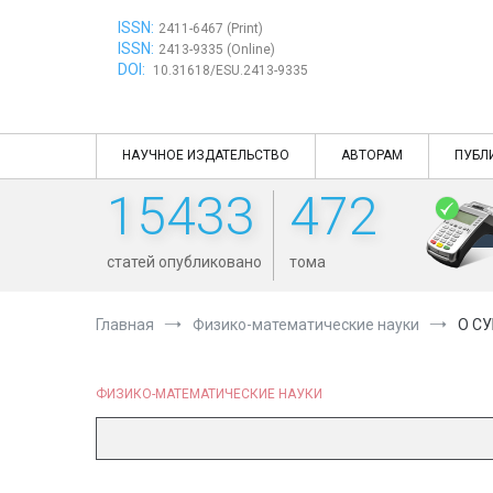
Перейти
ISSN:
к
2411-6467 (Print)
ISSN:
содержимому
2413-9335 (Online)
DOI:
10.31618/ESU.2413-9335
НАУЧНОЕ ИЗДАТЕЛЬСТВО
АВТОРАМ
ПУБЛ
15433
472
статей опубликовано
тома
Главная
Физико-математические науки
О С
ФИЗИКО-МАТЕМАТИЧЕСКИЕ НАУКИ