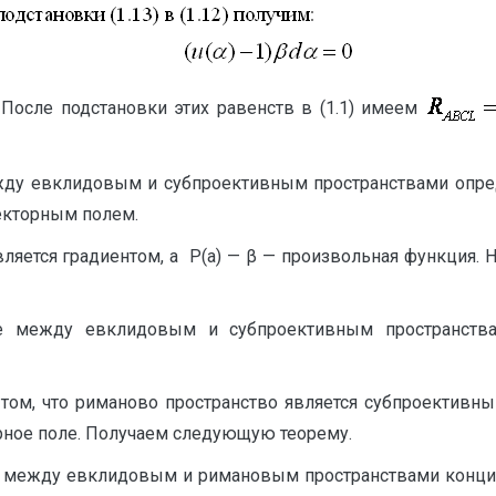
 После подстановки этих равенств в (1.1) имеем
ду евклидовым и субпроективным пространствами опред
екторным полем.
ляется градиентом, a P(a) — β — произвольная функция. 
е между евклидовым и субпроективным пространства
том, что риманово пространство является субпроективны
рное поле. Получаем следующую теорему.
между евклидовым и римановым пространствами концирк