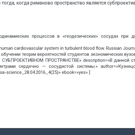
 тогда, когда риманово пространство является субпроект
модинамиеских процессов в «геодезических» сосудах при д
uman cardiovascular system in turbulent blood flow. Russian Journal
б обучении теории вероятностей студентов экономических вузов
=»О СУБПРОЕКТИВНОМ ПРОСТРАНСТВЕ» description=»В данной с
етрами сердечно — сосудистой системы.» author=»Кузнецов
ia-science_28.04.2016_4(25)» ebook=»yes» ]