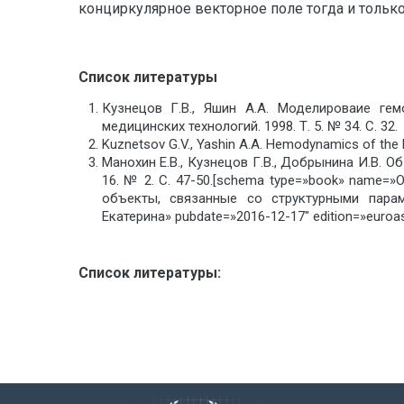
конциркулярное векторное поле тогда и только
Список литературы
Кузнецов Г.В., Яшин А.А. Моделироваие ге
медицинских технологий. 1998. Т. 5. № 34. С. 32.
Kuznetsov G.V., Yashin А.A. Hemodynamics of the h
Манохин Е.В., Кузнецов Г.В., Добрынина И.В. О
16. № 2. С. 47-50.[schema type=»book» name
объекты, связанные со структурными парам
Екатерина» pubdate=»2016-12-17″ edition=»euroas
Список литературы: