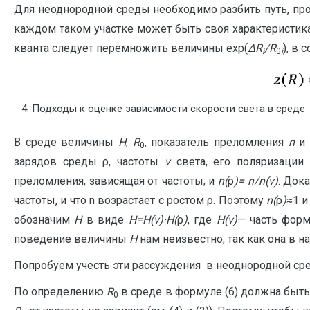
Для неоднородной среды необходимо разбить путь, пр
каждом таком участке может быть своя характеристи
кванта следует перемножить величины exp(
ΔR
/
R
), в 
i
0
i
Подходы к оценке зависимости скорости света в среде
В среде величины
H
,
R
, показатель преломления
n
и 
0
зарядов среды ρ, частоты
ν
света, его поляризации
преломления, зависящая от частоты; и
n
(
ρ
)=
n
/
n
(
ν
)
. Док
частоты, и что n возрастает с ростом ρ. Поэтому
n
(
ρ
)
≈1 
обозначим
H
в виде
H
=
H
(
ν
)·
H
(
ρ
)
, где
H
(
ν
)
— часть форм
поведение величины
H
нам неизвестно, так как она в 
Попробуем учесть эти рассуждения в неоднородной сре
По определению
R
в среде в формуле (6) должна быть
0