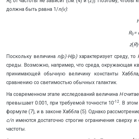
R
от частоты не зависит (см. (4) и (2)). Поэтому, что
0
должна быть равна 1/
n
(
ν
)
:
R
=
0
z
(
R
)
Поскольку величина
n
(
ρ
)·
H
(
ρ
)
характеризует среду, то
среды. Возможно, например, что среда, окружающая 
принимающей обычную величину константы Хаббла,
сравнению со светимостью обычных галактик.
На современном этапе исследований величина
H
считае
-12
превышает 0.001, при требуемой точности 10
. В этом
формуле (7), и в законе Хаббла (5). Однако рассмотрен
c
/
n
имеются достаточно строгие ограничения сверху и с
частоты.