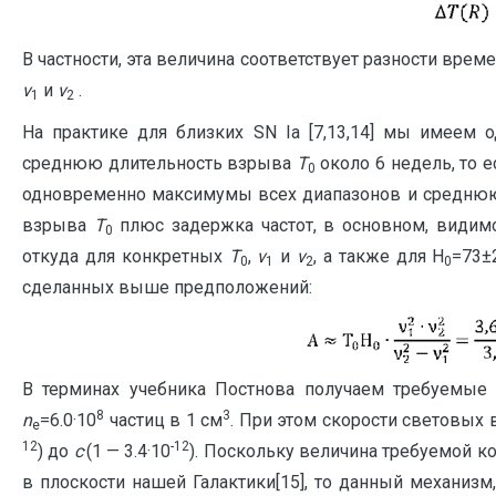
В частности, эта величина соответствует разности вре
ν
и
ν
.
1
2
На практике для близких SN Ia [7,13,14] мы имеем
среднюю длительность взрыва
T
около 6 недель, то е
0
одновременно максимумы всех диапазонов и среднюю
взрыва
T
плюс задержка частот, в основном, видим
0
откуда для конкретных
T
,
ν
и
ν
, а также для H
=73±
0
1
2
0
сделанных выше предположений:
В терминах учебника Постнова получаем требуемые
8
3
n
=6.0·10
частиц в 1 см
. При этом скорости световых
e
12
-12
) до
c
·(1 — 3.4·10
). Поскольку величина требуемой к
в плоскости нашей Галактики[15], то данный механиз