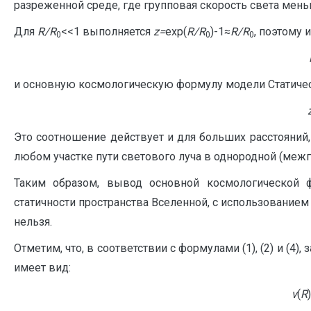
разреженной среде, где групповая скорость света мен
Для
R
/
R
<<1 выполняется
z
=
exp(
R
/
R
)-1≈
R
/
R
, поэтому 
0
0
0
и основную космологическую формулу модели Статичес
Это соотношение действует и для больших расстояний
любом участке пути светового луча в однородной (межг
Таким образом, вывод основной космологической 
статичности пространства Вселенной, с использование
нельзя.
Отметим, что, в соответствии с формулами (1), (2) и (4
имеет вид:
ν
(
R