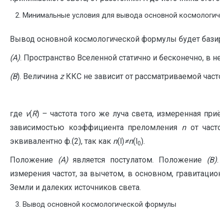
Минимальные условия для вывода основной космологи
Вывод основной космологической формулы будет базир
(A)
. Пространство Вселенной статично и бесконечно, в
(
B
). Величина
z
ККС не зависит от рассматриваемой час
где
ν
(
R
) – частота того же луча света, измеренная п
зависимостью коэффициента преломления
n
от часто
эквивалентно ф.(2), так как
n
(l)
≠
n
(l
).
0
Положение
(
A
)
является постулатом. Положение
(
B
)
измерения частот, за вычетом, в основном, гравитац
Земли и далеких источников света.
Вывод основной космологической формулы