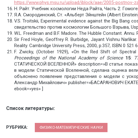
https://www.phys.msu.ru/upload/iblock/aae/2005-postnov-z
Н. Райт. Учебник космологии Неда Райта, Часть 2: Гомог
Я.А. Смородинский, Ст. «Альберт Эйнштейн (Albert Einstei
V.S. Troitskii, Experimental evidence against the Big Bang
свидетельство против космологии Большого Взрыва, Uspekh
W.L. Freedman and B.F. Madore. The Hubble Constant. Annu. Re
Sir Fred Hoyle, Geoffrey R. Burbidge, Jayant Vishnu Narlik
Reality. Cambridge University Press, 2000, p.357, ISBN 0 521 
F. Zwicky, (October 1929), «On the Red Shift of Spectral
Proceedings of the National Academy of Science
15
: 
СТАТИЧЕСКОЙ ВСЕЛЕННОЙ» description=»В статье показ
в модели Статической Вселенной, сделана оценка вел
объяснено появление представления о модели с ускор
Александр Михайлович» publisher=»БАСАРАНОВИЧ ЕКАТЕ
ebook=»yes» ]
Список литературы:
РУБРИКА:
ФИЗИКО-МАТЕМАТИЧЕСКИЕ НАУКИ