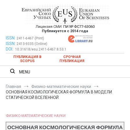
Перейти
к
содержимому
Лицензия СМИ:
ПИ № ФС77-63060
Евразийский Союз Ученых —
Публикуется с 2014 года
публикация научных статей в
ISSN:
Евразийский Союз Ученых — публикация научных статей в
2411-6467 (Print)
ISSN:
2413-9335 (Online)
ежемесячном научном журнале
ежемесячном научном журнале
DOI:
10.31618/esu.2411-6467.8.53.1
ПУБЛИКАЦИЯ В
СРОЧНАЯ
SCOPUS
ПУБЛИКАЦИЯ
MENU
Главная
Физико-математические науки
ОСНОВНАЯ КОСМОЛОГИЧЕСКАЯ ФОРМУЛА В МОДЕЛИ
СТАТИЧЕСКОЙ ВСЕЛЕННОЙ
ФИЗИКО-МАТЕМАТИЧЕСКИЕ НАУКИ
ОСНОВНАЯ КОСМОЛОГИЧЕСКАЯ ФОРМУЛА