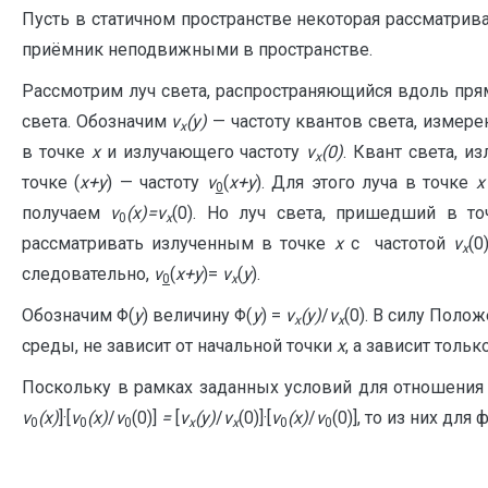
Пусть в статичном пространстве некоторая рассматрив
приёмник неподвижными в пространстве.
Рассмотрим луч света, распространяющийся вдоль прям
света. Обозначим
ν
(
y
)
— частоту квантов света, измер
x
в точке
x
и излучающего частоту
ν
(0)
. Квант света, и
x
точке (
х+
y
) — частоту
ν
(
x
+
y
). Для этого луча в точке
x
0
получаем
ν
(
x
)=
ν
(0). Но луч света, пришедший в то
0
x
рассматривать излученным в точке
x
с
частотой
ν
(0
x
следовательно,
ν
(
x
+
y
)=
ν
(
y
).
0
x
Обозначим Φ(
y
) величину Φ(
y
) =
ν
(
y
)
/
ν
(0). В силу Полож
x
x
среды, не зависит от начальной точки
x
, а зависит тольк
Поскольку в рамках заданных условий для отношения
ν
(
x
)
]·[
ν
(
x
)
/
ν
(0)]
=
[
ν
(
y
)
/
ν
(0)]·[
ν
(
x
)
/
ν
(0)], то из них дл
0
0
0
x
x
0
0