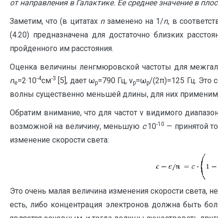
от направления в Галактике. Ее среднее значение в плос
Заметим, что (в цитатах
n
заменено на 1/
n
, в соответс
(4.20) предназначена для достаточно близких рассто
пройденного им расстояния.
Оценка величины ленгмюровской частоты для межгалак
-4
-3
n
=2·10
см
[5], дает ω
=790 Гц, ν
=ω
/(2π)=125 Гц. Эт
e
p
p
p
волны существенно меньшей длины, для них применима ф
Обратим внимание, что для частот ν видимого диапазо
-10
возможной на величину, меньшую
c
·10
— принятой то
изменение скорости света:
Это очень малая величина изменения скорости света, 
есть, либо концентрация электронов должна быть бол