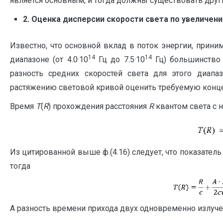
является основным, и тогда должны существовать дру
2.
Оценка дисперсии
скорости света по увеличен
Известно, что основной вклад в поток энергии, приним
14
14
диапазоне (от 4.0·10
Гц до 7.5·10
Гц) большинство 
разность средних скоростей света для этого диапа
растяжению световой кривой оценить требуемую конц
Время
T
(
R
) прохождения расстояния
R
квантом света с 
Из цитированной выше ф.(4.16) следует, что показател
тогда
А разность времени прихода двух одновременно излуч