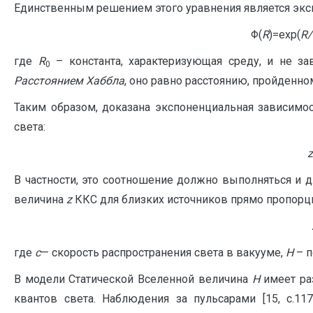
Единственным решением этого уравнения является экс
Φ(
R
)=exp(
R
/
где
R
– константа, характеризующая среду, и не за
0
Расстоянием Хаббла
, оно равно расстоянию, пройденно
Таким образом, доказана экспоненциальная зависим
света:
z
В частности, это соотношение должно выполняться и 
величина
z
ККС для близких источников прямо пропор
где
с
— скорость распространения света в вакууме,
H
– п
В модели Статической Вселенной величина
H
имеет ра
квантов света. Наблюдения за пульсарами [15, с.11