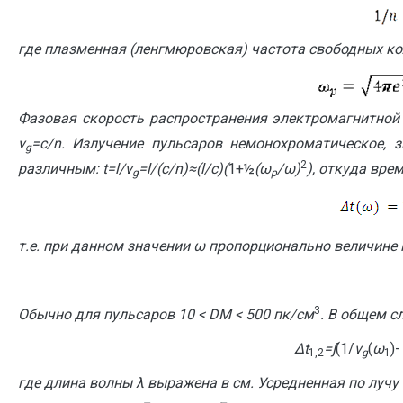
где плазменная (ленгмюровская) частота свободных ко
Фазовая скорость распространения электромагнитной 
v
=c/n. Излучение пульсаров немонохроматическое, 
g
2
различным:
t
=
l
/
v
=
l
/(
c
/
n
)≈(
l
/
c
)(
1+½
(
ω
/
ω
)
), откуда вре
g
p
т.е. при данном значении ω пропорционально величине 
3
Обычно для пульсаров 10 < DM < 500 пк/см
. В общем с
Δ
t
=∫
(1/
v
(
ω
)-
1,2
g
1
где длина волны λ выражена в см. Усредненная по луч