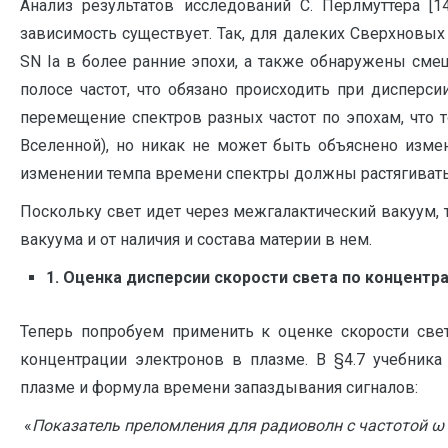
Анализ результатов исследований С. Перлмуттера [14
зависимость существует. Так, для далеких Сверхновы
SN Ia в более ранние эпохи, а также обнаружены см
полосе частот, что обязано происходить при дисперси
перемещение спектров разных частот по эпохам, что т
Вселенной), но никак не может быть объяснено изме
изменении темпа времени спектры должны растягивать
Поскольку свет идет через межгалактический вакуум, т
вакуума и от наличия и состава материи в нем.
1.
Оценка дисперсии скорости света по концентра
Теперь попробуем применить к оценке скорости све
концентрации электронов в плазме. В §4.7 учебник
плазме и формула времени запаздывания сигналов:
«
Показатель преломления для радиоволн с частотой ω 