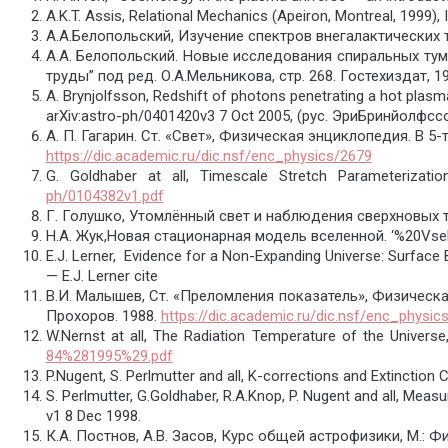
A.K.T. Assis, Relational Mechanics (Apeiron, Montreal, 1999)
А.А.Белопольский, Изучение спектров внегалактических т
А.А. Белопольский. Новые исследования спиральных туман
труды” под ред. О.А.Мельникова, стр. 268. Гостехиздат, 19
A. Brynjolfsson, Redshift of photons penetrating a hot plasm
arXiv:astro-ph/0401420v3 7 Oct 2005, (рус. ЭриБринйол
А. П. Гагарин. Ст. «Свет», Физическая энциклопедия. В 5
https://dic.academic.ru/dic.nsf/enc_physics/2679
G. Goldhaber at all, Timescale Stretch Parameteriza
ph/0104382v1.pdf
Г. Голушко, Утомлённый свет и наблюдения сверхновых т
Н.А. Жук,Новая стационарная модель вселенной. ‘%20Vsel
E.J. Lerner, Evidence for a Non-Expanding Universe: Surfac
— E.J. Lerner cite
В.И. Малышев, Ст. «Преломления показатель», Физическая
Прохоров. 1988.
https://dic.academic.ru/dic.nsf/enc_physic
W.Nernst at all, The Radiation Temperature of the Univers
84%281995%29.pdf
P.Nugent, S. Perlmutter and all, K-corrections and Extinctio
S. Perlmutter, G.Goldhaber, R.A.Knop, P. Nugent and all, M
v1 8 Dec 1998.
К.А. Постнов, А.В. Засов, Курс общей астрофизики, М.: Ф