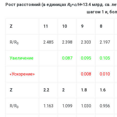
Рост расстояний (в единицах
R
=
c
/
H
=13.4 млрд. св. 
0
шагом 1 и, бол
Z
11
10
9
8
R/R
2.485
2.398
2.303
2.197
0
Увеличение
0.087
0.095
0.105
«Ускорение»
0.008
0.010
Z
2.2
2
1.8
1.6
R/R
1.163
1.099
1.030
0.956
0