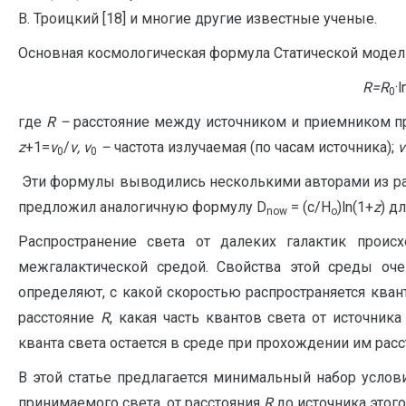
В. Троицкий [18] и многие другие известные ученые.
Основная космологическая формула Статической модел
R
=
R
·l
0
где
R
–
расстояние между источником и приемником п
z
+1=
ν
/
ν
,
ν
–
частота излучаемая (по часам источника);
ν
0
0
Эти формулы выводились несколькими авторами из различ
предложил аналогичную формулу D
= (c/H
)ln(1+
z
) д
now
o
Распространение света от далеких галактик происх
межгалактической средой. Свойства этой среды оче
определяют, с какой скоростью распространяется кван
расстояние
R
, какая часть квантов света от источник
кванта света остается в среде при прохождении им рас
В этой статье предлагается минимальный набор усло
принимаемого света, от расстояния
R
до источника этого