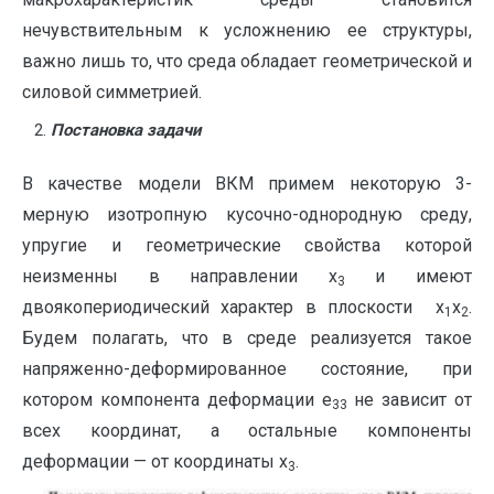
нечувствительным к усложнению ее структуры,
важно лишь то, что среда обладает геометрической и
силовой симметрией.
Постановка задачи
В качестве модели ВКМ примем некоторую 3-
мерную изотропную кусочно-однородную среду,
упругие и геометрические свойства которой
неизменны в направлении х
и имеют
3
двоякопериодический характер в плоскости х
х
.
1
2
Будем полагать, что в среде реализуется такое
напряженно-деформированное состояние, при
котором компонента деформации е
не зависит от
33
всех координат, а остальные компоненты
деформации — от координаты х
.
3