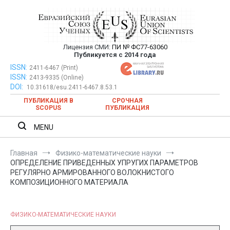
Перейти
к
содержимому
Лицензия СМИ:
ПИ № ФС77-63060
Евразийский Союз Ученых —
Публикуется с 2014 года
публикация научных статей в
ISSN:
Евразийский Союз Ученых — публикация научных статей в
2411-6467 (Print)
ISSN:
2413-9335 (Online)
ежемесячном научном журнале
ежемесячном научном журнале
DOI:
10.31618/esu.2411-6467.8.53.1
ПУБЛИКАЦИЯ В
СРОЧНАЯ
SCOPUS
ПУБЛИКАЦИЯ
MENU
Главная
Физико-математические науки
ОПРЕДЕЛЕНИЕ ПРИВЕДЕННЫХ УПРУГИХ ПАРАМЕТРОВ
РЕГУЛЯРНО АРМИРОВАННОГО ВОЛОКНИСТОГО
КОМПОЗИЦИОННОГО МАТЕРИАЛА
ФИЗИКО-МАТЕМАТИЧЕСКИЕ НАУКИ