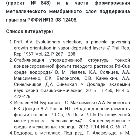
(проект №848) и в части формирования
металлического мембранного слоя поддержана
грантом РФФИ №13-08-12408.
Список
литературы
Drift A.V. Evolutionary selection, a principle governing
growth orientation in vapor-deposited layers // Phil. Res.
Rep. 1967. Vol. 22. P. 267 – 288
Стабилизация упорядоченной структуры тонкой
конденсированной фольги твёрдого раствора Pd-Cuв
среде водорода/ В. М. Иевлев, К.А. Солнцев, А.А.
Максименко, Е.К. Белоногов, С.В. Канныкин, А.А.
Синельников, Д.А. Синецкая. // Доклады академии
наук серия физико-химическая, 2015, Т.460, №4 с.
422-426.
Иевлев В.М. Бурханов Г.С. Максименко А.А. Белоногов
Е.К. Донцов А.И. Рошан Н.Р. /Водородопроницаемость
фольги сплавов Pd-Cu, Pd-Ru и Pd-In-Ru полученной
магнетронным распылением// Конденсированные
среды и межфазные границы. 2012. Т.14. №4. С. 66-71.
Водород в металлах. Под ред. Г. Алефельда, и М.