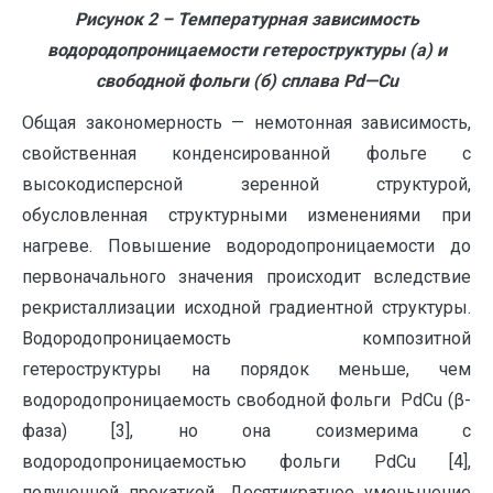
Рисунок 2 – Температурная зависимость
водородопроницаемости гетероструктуры (а) и
свободной фольги (б) сплава
Pd
—
Cu
Общая закономерность — немотонная зависимость,
свойственная конденсированной фольге с
высокодисперсной зеренной структурой,
обусловленная структурными изменениями при
нагреве. Повышение водородопроницаемости до
первоначального значения происходит вследствие
рекристаллизации исходной градиентной структуры.
Водородопроницаемость композитной
гетероструктуры на порядок меньше, чем
водородопроницаемость свободной фольги PdCu (β-
фаза) [3], но она соизмерима с
водородопроницаемостью фольги PdCu [4],
полученной прокаткой. Десятикратное уменьшение