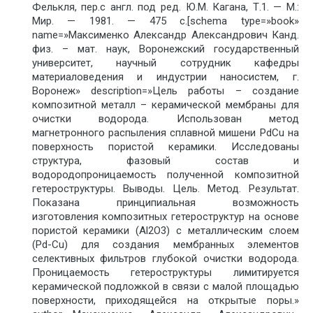
Фелькля, пер.с англ. под ред. Ю.М. Кагана, Т.1. — М.:
Мир. — 1981. — 475 с.[schema type=»book»
name=»Максименко Александр Александрович Канд.
физ. – мат. наук, Воронежский государственный
университет, научный сотрудник кафедры
материаловедения и индустрии наносистем, г.
Воронеж» description=»Цель работы – создание
композитной металл – керамической мембраны для
очистки водорода. Использован метод
магнетронного распыления сплавной мишени PdCu на
поверхность пористой керамики. Исследованы
структура, фазовый состав и
водородопроницаемость полученной композитной
гетероструктуры. Выводы. Цель. Метод. Результат.
Показана принципиальная возможность
изготовления композитных гетероструктур на основе
пористой керамики (Al2O3) с металлическим слоем
(Pd-Cu) для создания мембранных элементов
селективных фильтров глубокой очистки водорода.
Проницаемость гетероструктуры лимитируется
керамической подложкой в связи с малой площадью
поверхности, приходящейся на открытые поры.»