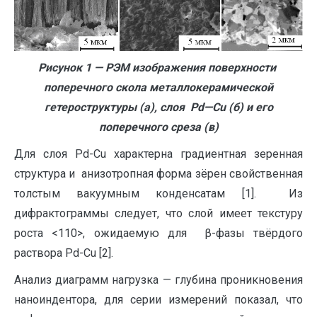
Рисунок 1 — РЭМ изображения поверхности
поперечного скола металлокерамической
гетероструктуры (а), слоя
P
d
—
Cu
(б) и его
поперечного среза (в)
Для слоя Pd-Cu характерна градиентная зеренная
структура и анизотропная форма зёрен свойственная
толстым вакуумным конденсатам [1]. Из
дифрактограммы следует, что слой имеет текстуру
роста <110>, ожидаемую для β-фазы твёрдого
раствора Pd-Cu [2].
Анализ диаграмм нагрузка — глубина проникновения
наноиндентора, для серии измерений показал, что