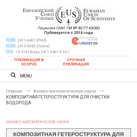
Перейти
к
содержимому
Лицензия СМИ:
ПИ № ФС77-63060
Евразийский Союз Ученых —
Публикуется с 2014 года
публикация научных статей в
ISSN:
Евразийский Союз Ученых — публикация научных статей в
2411-6467 (Print)
ISSN:
2413-9335 (Online)
ежемесячном научном журнале
ежемесячном научном журнале
DOI:
10.31618/esu.2411-6467.8.53.1
ПУБЛИКАЦИЯ В
СРОЧНАЯ
SCOPUS
ПУБЛИКАЦИЯ
MENU
Главная
Физико-математические науки
КОМПОЗИТНАЯ ГЕТЕРОСТРУКТУРА ДЛЯ ОЧИСТКИ
ВОДОРОДА
ФИЗИКО-МАТЕМАТИЧЕСКИЕ НАУКИ
КОМПОЗИТНАЯ ГЕТЕРОСТРУКТУРА ДЛЯ